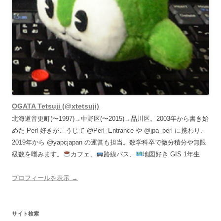
OGATA Tetsuji (@xtetsuji)
北海道音更町(〜1997)→中野区(〜2015)→品川区。2003年から書き始
めた Perl 好きがこうじて @Perl_Entrance や @jpa_perl に携わり、
2019年から @yapcjapan の運営も担当。数学科卒で微分積分や無限
級数を嗜みます。
カフェ、
路線バス、
地図好き GIS 1年生
プロフィールを表示 →
サイト検索