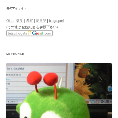
他のマイサイト
Qiita
|
数学
|
考察
|
夢日記
|
blogs.perl
(その他は
tetsuji.jp
を参照下さい)
MY PROFILE