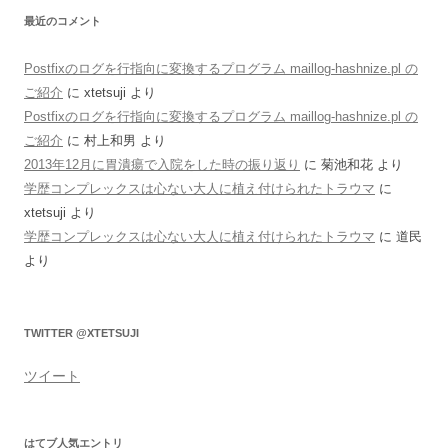
最近のコメント
Postfixのログを行指向に変換するプログラム maillog-hashnize.pl の
ご紹介
に
xtetsuji
より
Postfixのログを行指向に変換するプログラム maillog-hashnize.pl の
ご紹介
に
村上和男
より
2013年12月に胃潰瘍で入院をした時の振り返り
に
菊池和花
より
学歴コンプレックスは心ない大人に植え付けられたトラウマ
に
xtetsuji
より
学歴コンプレックスは心ない大人に植え付けられたトラウマ
に
道民
より
TWITTER @XTETSUJI
ツイート
はてブ人気エントリ