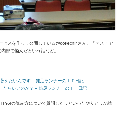
なサービスを作って公開している@dokechinさん。「テストで
s 関数の内部で悩んだという話など。
び替えたいんです – 鈍足ランナーのＩＴ日記
時どうしたらいいのか？ – 鈍足ランナーのＩＴ日記
TProfの読み方について質問したりといったやりとりが続