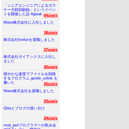
「シニアエンジニアによるガラ
ケー大戦回顧録」というイベン
トを開催した話 #garak...
84users
Wano株式会社に入社しました
38users
株式会社fonfunを退職しました
27users
株式会社ガイアックスに入社し
ました
26users
穏やかな速度でファイルを削除
するプログラム gentle_unlink を
書いた
26users
Wano株式会社を退職しました
25users
Qiitaとブログの使い分け
24users
mod_perlプログラマーが飲み会