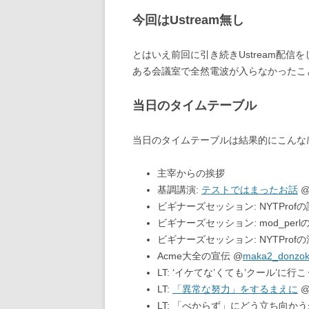
今回はUstream無し
とはいえ前回に引き続きUstream配
ある会議室で全然電波が入らなかったことも
当日のタイムテーブル
当日のタイムテーブルは結果的にこんな
主宰からの挨拶
基調講演:
テストではまったお話
ビギナーズセッション: NYTProfの
ビギナーズセッション: mod_perl
ビギナーズセッション: NYTProf
Acme大全の宣伝 @
maka2_donzo
LT: ‘イケてな’くても’クール’に行こ
LT:
「異常な努力」をするまえに
LT: 「べからず」にどう立ち向かう