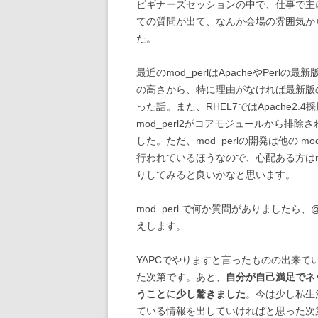
ビギナーズセッションの中で、仕事で主に
ての質問が出て、なんか会場の雰囲気か
た。
最近のmod_perlはApacheやPer
の高さから、特に理由がなければ最新版
った話。また、RHEL7ではApache2.
mod_perl2がコアモジュールから排
した。ただ、mod_perlの開発は他の 
行われているほうなので、心配ある方はmod_p
りしてみると良いかなと思います。
mod_perl で何か質問がありましたら、
えします。
YAPCでやりますと言ったものの出来てい
た次第です。あと、
自分が自己満足でネ
うことに少し驚きました
。今は少し私生
ている情報を出していければと思った次