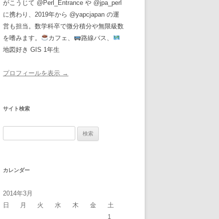
がこうじて @Perl_Entrance や @jpa_perl
に携わり、2019年から @yapcjapan の運
営も担当。数学科卒で微分積分や無限級数
を嗜みます。
カフェ、
路線バス、
地図好き GIS 1年生
プロフィールを表示 →
サイト検索
検
索:
カレンダー
2014年3月
日
月
火
水
木
金
土
1