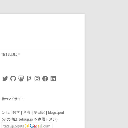
TETSUJI.JP
Twitter
GitHub
SlideShare
Foursquare
Instagram
Facebook
LinkedIn
他のマイサイト
Qiita
|
数学
|
考察
|
夢日記
|
blogs.perl
(その他は
tetsuji.jp
を参照下さい)