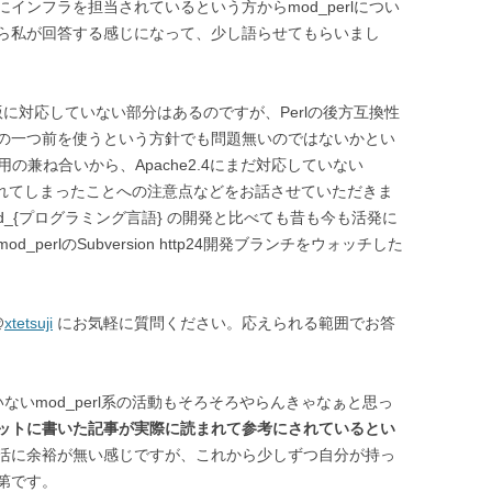
インフラを担当されているという方からmod_perlについ
ら私が回答する感じになって、少し語らせてもらいまし
lの最新版に対応していない部分はあるのですが、Perlの後方互換性
の一つ前を使うという方針でも問題無いのではないかとい
4採用の兼ね合いから、Apache2.4にまだ対応していない
除されてしまったことへの注意点などをお話させていただきま
mod_{プログラミング言語} の開発と比べても昔も今も活発に
erlのSubversion http24開発ブランチをウォッチした
@
xtetsuji
にお気軽に質問ください。応えられる範囲でお答
ないmod_perl系の活動もそろそろやらんきゃなぁと思っ
ットに書いた記事が実際に読まれて参考にされているとい
活に余裕が無い感じですが、これから少しずつ自分が持っ
第です。