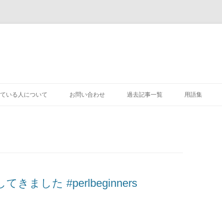
コ
ン
ている人について
お問い合わせ
過去記事一覧
用語集
テ
ン
ツ
へ
ス
キ
ッ
プ
加してきました #perlbeginners