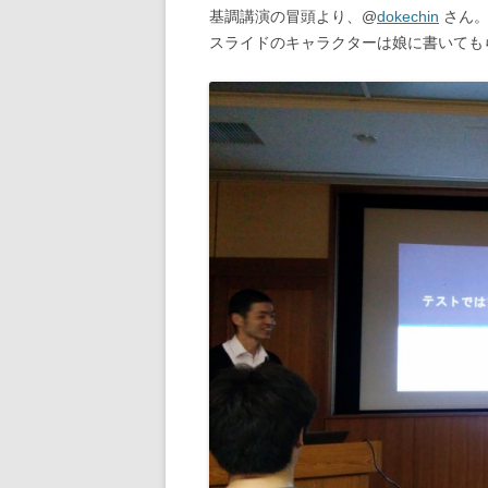
基調講演の冒頭より、@
dokechin
さん。
スライドのキャラクターは娘に書いても