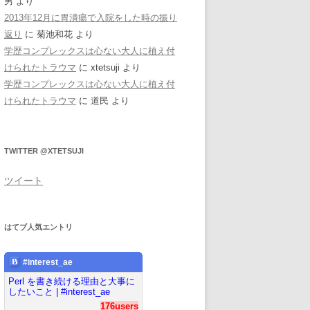
男
より
2013年12月に胃潰瘍で入院をした時の振り
返り
に
菊池和花
より
学歴コンプレックスは心ない大人に植え付
けられたトラウマ
に
xtetsuji
より
学歴コンプレックスは心ない大人に植え付
けられたトラウマ
に
道民
より
TWITTER @XTETSUJI
ツイート
はてブ人気エントリ
#interest_ae
Perl を書き続ける理由と大事に
したいこと | #interest_ae
176users