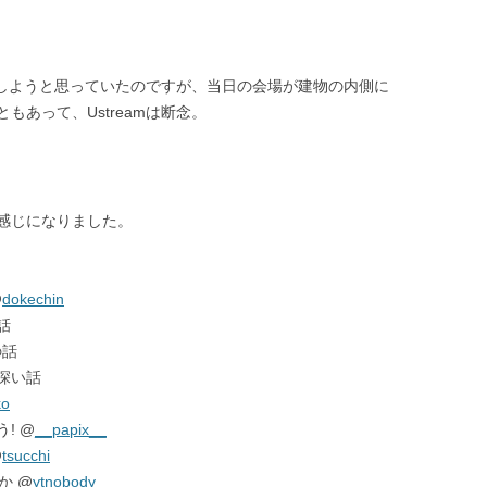
信をしようと思っていたのですが、当日の会場が建物の内側に
あって、Ustreamは断念。
感じになりました。
@
dokechin
話
の話
の深い話
ko
う! @
__papix__
@
tsucchi
か @
ytnobody