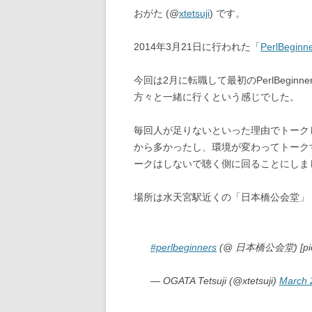
おがた (@
xtetsuji
) です。
2014年3月21日に行われた「
PerlBeginn
今回は2月に転職して最初のPerlBegi
方々と一緒に行くという感じでした。
毎回人が足りないといった理由でトーク
から多かったし、環境が変わってトーク
ークはしないで聴く側に回ることにしま
場所は水天宮駅近くの「日本橋公会堂」
#perlbeginners
(@ 日本橋公会堂) [pic
— OGATA Tetsuji (@xtetsuji)
March 