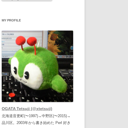
MY PROFILE
OGATA Tetsuji (@xtetsuji)
北海道音更町(〜1997)→中野区(〜2015)→
品川区。2003年から書き始めた Perl 好き