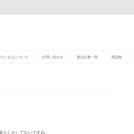
コ
ン
ている人について
お問い合わせ
過去記事一覧
用語集
テ
ン
ツ
へ
ス
キ
ッ
プ
返りしかしてないですね。