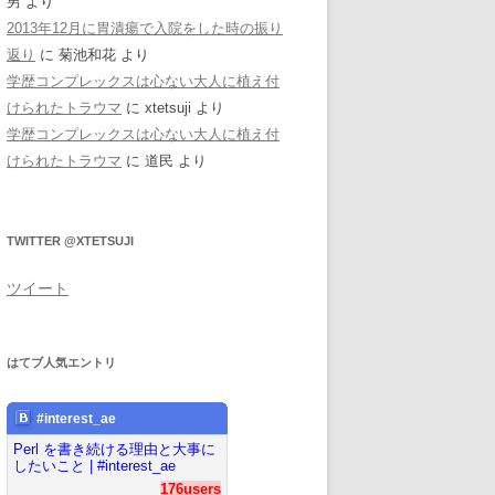
男
より
2013年12月に胃潰瘍で入院をした時の振り
返り
に
菊池和花
より
学歴コンプレックスは心ない大人に植え付
けられたトラウマ
に
xtetsuji
より
学歴コンプレックスは心ない大人に植え付
けられたトラウマ
に
道民
より
TWITTER @XTETSUJI
ツイート
はてブ人気エントリ
#interest_ae
Perl を書き続ける理由と大事に
したいこと | #interest_ae
176users