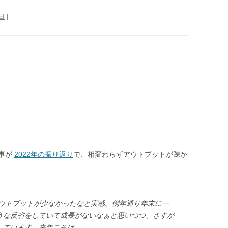
1日
|
事が
2022年の振り返り
で、相変わらずアウトプットが疎か
アウトプットが少なかったなと実感。例年通り年末に一
うな反省をしていて成長がないなぁと思いつつ、さすが
しています。来年こそは。