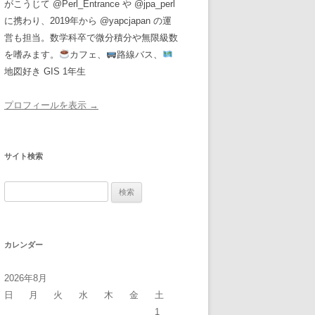
がこうじて @Perl_Entrance や @jpa_perl
に携わり、2019年から @yapcjapan の運
営も担当。数学科卒で微分積分や無限級数
を嗜みます。
カフェ、
路線バス、
地図好き GIS 1年生
プロフィールを表示 →
サイト検索
検
索:
カレンダー
2026年8月
日
月
火
水
木
金
土
1