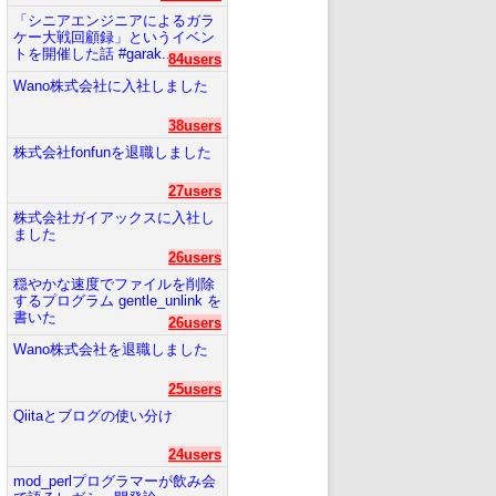
「シニアエンジニアによるガラ
ケー大戦回顧録」というイベン
トを開催した話 #garak...
84users
Wano株式会社に入社しました
38users
株式会社fonfunを退職しました
27users
株式会社ガイアックスに入社し
ました
26users
穏やかな速度でファイルを削除
するプログラム gentle_unlink を
書いた
26users
Wano株式会社を退職しました
25users
Qiitaとブログの使い分け
24users
mod_perlプログラマーが飲み会