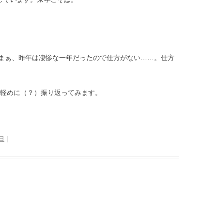
まぁ、昨年は凄惨な一年だったので仕方がない……。仕方
も軽めに（？）振り返ってみます。
1日
|