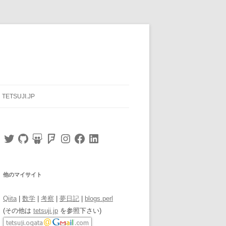
TETSUJI.JP
Twitter
GitHub
SlideShare
Foursquare
Instagram
Facebook
LinkedIn
他のマイサイト
Qiita
|
数学
|
考察
|
夢日記
|
blogs.perl
(その他は
tetsuji.jp
を参照下さい)