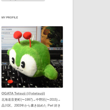
MY PROFILE
OGATA Tetsuji (@xtetsuji)
北海道音更町(〜1997)→中野区(〜2015)→
品川区。2003年から書き始めた Perl 好き