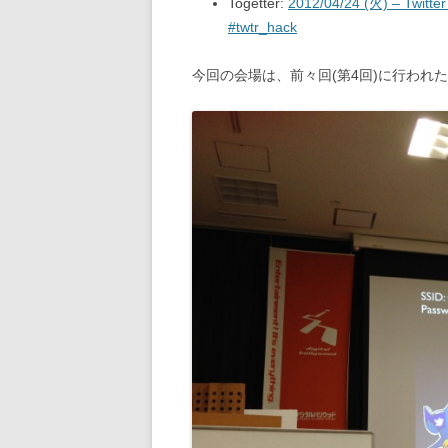
Togetter:
2012/04/24 (火) – 
#twtr_hack
今回の会場は、前々回(第4回)に行われ