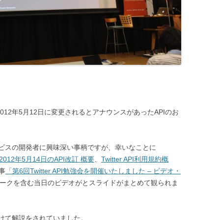
012年5月12日に変更されるとアナウンスがあったAPIのお
サービスの開発者に興味深い事柄ですが、幸いなことに
2012年5月14日のAPI改訂 概要
、
Twitter API利用規約概
事
「第6回Twitter API勉強会を開催いたしました – ビデオ・
ークを含む当日のビデオがとスライドがまとめて観られま
けて解説をされていました。