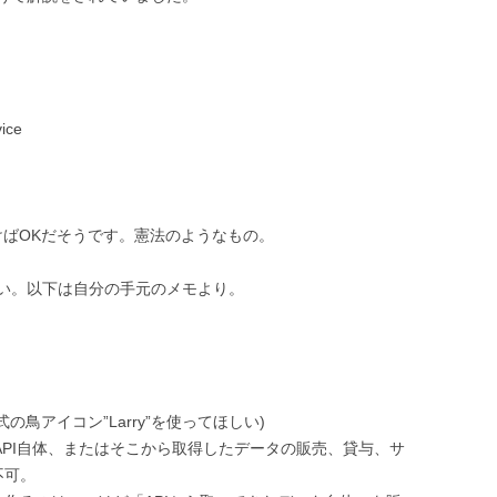
vice
読んでおけばOKだそうです。憲法のようなもの。
い。以下は自分の手元のメモより。
。
式の鳥アイコン”Larry”を使ってほしい)
r API自体、またはそこから取得したデータの販売、貸与、サ
不可。