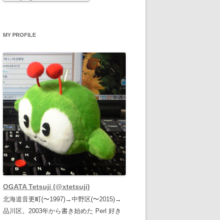
MY PROFILE
OGATA Tetsuji (@xtetsuji)
北海道音更町(〜1997)→中野区(〜2015)→
品川区。2003年から書き始めた Perl 好き