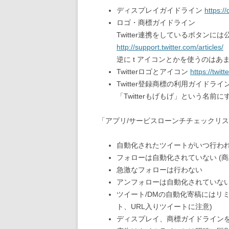
ディスプレイガイドライン
https:/
ロゴ・商標ガイドライン
Twitter連携をしているボタンには
http://support.twitter.com/articles/
逆に t アイコンとかを使うのはあ
Twitterロゴとアイコン
https://twit
Twitter登録商標の利用ガイドライ
「Twitterもげもげ」という名前に
「アプリ/サービスローンチチェックリ
自動化されたツイートがいつ行わ
フォローは自動化されていない (
急激なフォローは行わない
アンフォローは自動化されていな
ツイート/DMの自動化寄稿にはリミ
ト、URL入りツイートに注意)
ディスプレイ、商標ガイドライン