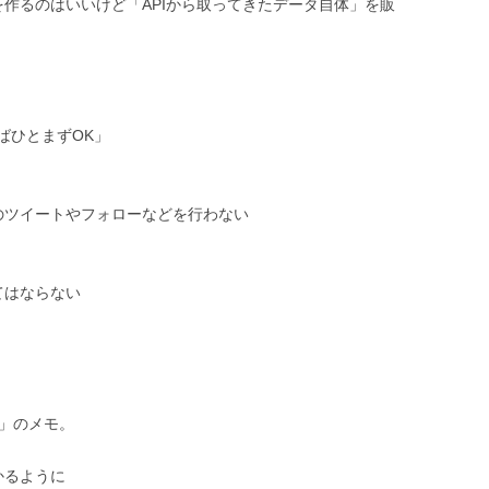
作るのはいいけど「APIから取ってきたデータ自体」を販
ばひとまずOK」
のツイートやフォローなどを行わない
てはならない
rvice」のメモ。
かるように