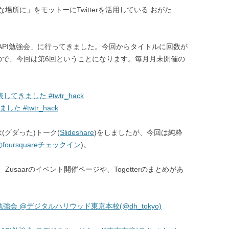
所に」をモットーにTwitterを活用している おがた
er API勉強会」に行ってきました。今回からタイトルに回数が
ので、今回は第6回ということになります。毎月月末開催の
表してきました #twtr_hack
した #twtr_hack
(グダった)トーク(
Slideshare
)をしましたが、今回は純粋
foursquareチェックイン
)。
saarのイベント開催ページや、Togetterのまとめがあ
r API勉強会 @デジタルハリウッド東京本校(@dh_tokyo)