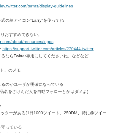
/dev.twitter.com/terms/display-guidelines
公式の鳥アイコン”Larry”を使ってね
まりおすすめできない。
ter.com/about/resources/logos
ン
https://support.twitter.com/articles/270444-twitter
するならTwitter専用にしてくださいね、などなど
スト」のメモ
れるのかユーザが明確になっている
商品名をさけんだ人を自動フォローとかはダメよ)
い
ッターがある(1日1000ツイート、250DM、特に@ツイー
を守っている