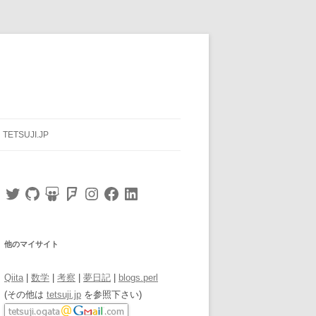
TETSUJI.JP
Twitter
GitHub
SlideShare
Foursquare
Instagram
Facebook
LinkedIn
他のマイサイト
Qiita
|
数学
|
考察
|
夢日記
|
blogs.perl
(その他は
tetsuji.jp
を参照下さい)