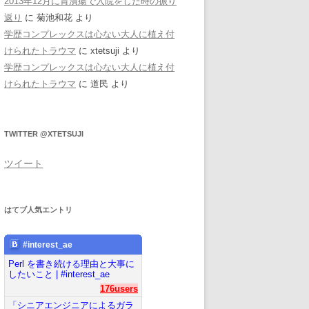
2013年12月に胃潰瘍で入院をした時の振り
返り
に
菊池和花
より
学歴コンプレックスは心ない大人に植え付
けられたトラウマ
に
xtetsuji
より
学歴コンプレックスは心ない大人に植え付
けられたトラウマ
に
道民
より
TWITTER @XTETSUJI
ツイート
はてブ人気エントリ
#interest_ae
Perl を書き続ける理由と大事に
したいこと | #interest_ae
176users
「シニアエンジニアによるガラ