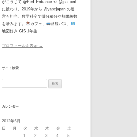
がこうじて @Perl_Entrance や @jpa_perl
に携わり、2019年から @yapcjapan の運
営も担当。数学科卒で微分積分や無限級数
を嗜みます。
カフェ、
路線バス、
地図好き GIS 1年生
プロフィールを表示 →
サイト検索
検
索:
カレンダー
2012年5月
日
月
火
水
木
金
土
1
2
3
4
5