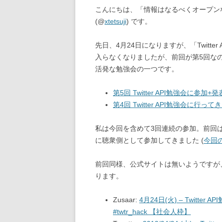
こんにちは、「情報はなるべくオープンな場
(@
xtetsuji
) です。
先日、4月24日になりますが、「Twitt
入らなくなりましたが、前回が第5回な
活発な勉強会の一つです。
第5回 Twitter API勉強会に参加+発
第4回 Twitter API勉強会に行ってきま
私は今回を含めて3回連続の参加。前回は
に聴衆側として参加してきました (
今回の
前回同様、公式サイトは無いようですが、Zu
ります。
Zusaar:
4月24日(火) – Twitte
#twtr_hack 【社会人枠】