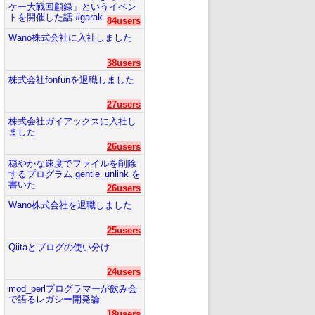
ケー大戦回顧録」というイベン
トを開催した話 #garak...
84users
Wano株式会社に入社しました
38users
株式会社fonfunを退職しました
27users
株式会社ガイアックスに入社し
ました
26users
穏やかな速度でファイルを削除
するプログラム gentle_unlink を
書いた
26users
Wano株式会社を退職しました
25users
Qiitaとブログの使い分け
24users
mod_perlプログラマーが飲み会
で語るレガシー開発論
18users