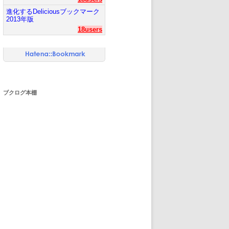
進化するDeliciousブックマーク
2013年版
18users
ブクログ本棚