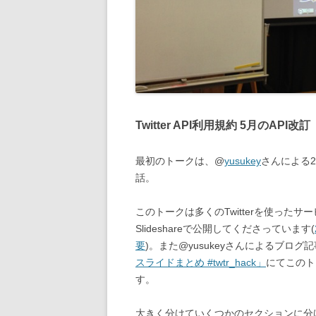
Twitter API利用規約 5月のAPI改訂
最初のトークは、@
yusukey
さんによる2
話。
このトークは多くのTwitterを使った
Slideshareで公開してくださっています(
要
)。また@yusukeyさんによるブログ記
スライドまとめ #twtr_hack」
にてこのト
す。
大きく分けていくつかのセクションに分