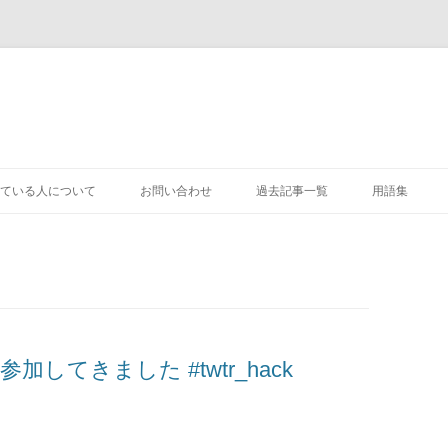
コ
ン
ている人について
お問い合わせ
過去記事一覧
用語集
テ
ン
ツ
へ
ス
キ
ッ
プ
会に参加してきました #twtr_hack