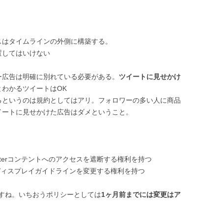
スはタイムラインの外側に構築する。
置してはいけない
ー広告は明確に別れている必要がある。
ツイートに見せかけ
とわかるツイートはOK
るというのは規約としてはアリ。フォロワーの多い人に商品
イートに見せかけた広告はダメということ。
PIやTwitterコンテントへのアクセスを遮断する権利を持つ
Iや規約、ディスプレイガイドラインを変更する権利を持つ
すね。いちおうポリシーとしては
1ヶ月前までには変更はア