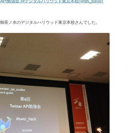
Twitter API勉強会 @デジタルハリウッド東京本校(@dh_tokyo)
た御茶ノ水のデジタルハリウッド東京本校さんでした。