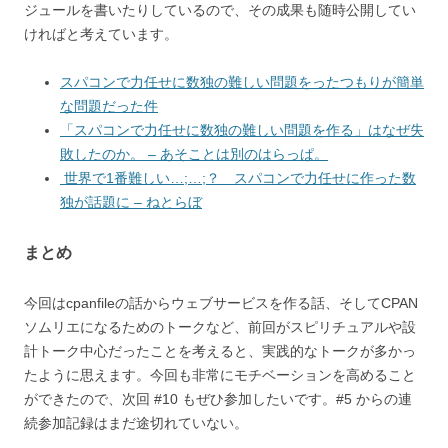
ジュールを書いたりしているので、その成果も随時公開してい
ければと考えています。
スパコンで力任せに数独の難しい問題をったつもりが簡単
な問題だった件
「スパコンで力任せに数独の難しい問題を作る」はなぜ失
敗したのか。 – あそことは別のはらっぱ。
世界で1番難しい…;…;？ スパコンで力任せに作った数
独が話題に – ねとらぼ
まとめ
今回はcpanfileの話からウェブサービスを作る話、そしてCPAN
ソムリエになるためのトークなど、前回がスピリチュアルや設
計トーク中心だったことを考えると、実践的なトークが多かっ
たように思えます。今回も非常にモチベーションを高めること
ができたので、次回 #10 もぜひ参加したいです。#5 からの連
続参加記録はまだ途切れていない。