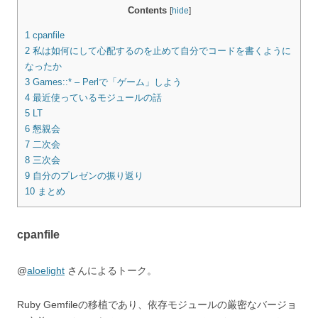
Contents
[
hide
]
1
cpanfile
2
私は如何にして心配するのを止めて自分でコードを書くように
なったか
3
Games::* – Perlで「ゲーム」しよう
4
最近使っているモジュールの話
5
LT
6
懇親会
7
二次会
8
三次会
9
自分のプレゼンの振り返り
10
まとめ
cpanfile
@
aloelight
さんによるトーク。
Ruby Gemfileの移植であり、依存モジュールの厳密なバージョ