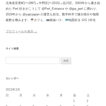
北海道音更町(〜1997)→中野区(〜2015)→品川区。2003年から書き始
めた Perl 好きがこうじて @Perl_Entrance や @jpa_perl に携わり、
2019年から @yapcjapan の運営も担当。数学科卒で微分積分や無限
級数を嗜みます。
カフェ、
路線バス、
地図好き GIS 1年生
プロフィールを表示 →
サイト検索
検
索:
カレンダー
2013年3月
日
月
火
水
木
金
土
1
2