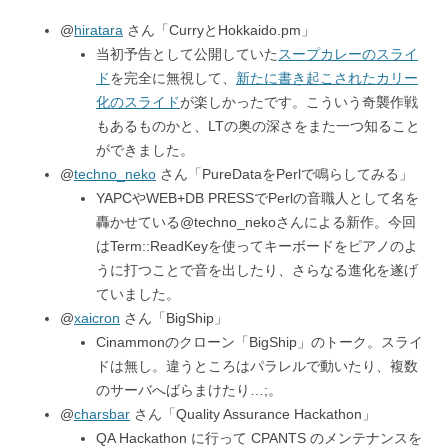
@
hiratara
さん「CurryとHokkaido.pm」
当初予告として公開していた
スープカレーのスライ
ド
を完全に無視して、
新たに書き起こされたカリー
化のスライド
が楽しかったです。こういう奇襲作戦
もあるものかと、LTの奥の深さをまた一つ知ること
ができました。
@
techno_neko
さん「PureDataをPerlで鳴らしてみる」
YAPCやWEB+DB PRESSでPerlの音職人として名を
轟かせている@techno_nekoさんによる新作。今回
はTerm::ReadKeyを使ってキーボードをピアノのよ
うに打つことで音を出したり、さらなる進化を遂げ
ていました。
@
xaicron
さん「BigShip」
Cinammonのクローン「BigShip」のトーク。スライ
ドは無し。違うところはパラレルで動いたり、複数
のサーバへばらまけたり…;。
@
charsbar
さん「Quality Assurance Hackathon」
QA Hackathon に行って CPANTS のメンテナンスを