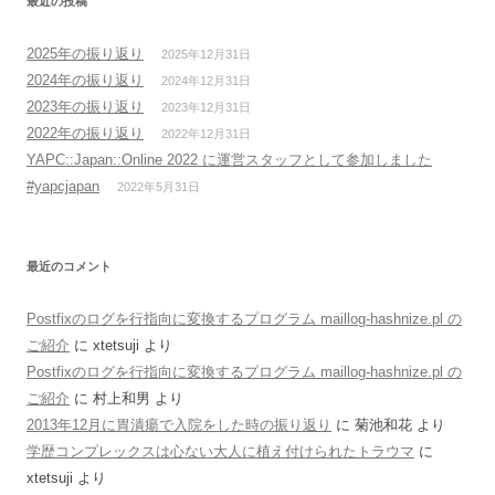
最近の投稿
2025年の振り返り
2025年12月31日
2024年の振り返り
2024年12月31日
2023年の振り返り
2023年12月31日
2022年の振り返り
2022年12月31日
YAPC::Japan::Online 2022 に運営スタッフとして参加しました
#yapcjapan
2022年5月31日
最近のコメント
Postfixのログを行指向に変換するプログラム maillog-hashnize.pl の
ご紹介
に
xtetsuji
より
Postfixのログを行指向に変換するプログラム maillog-hashnize.pl の
ご紹介
に
村上和男
より
2013年12月に胃潰瘍で入院をした時の振り返り
に
菊池和花
より
学歴コンプレックスは心ない大人に植え付けられたトラウマ
に
xtetsuji
より