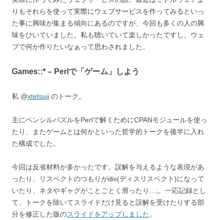
りもそれらを使って実際にウェブサービスを作ってみるといっ
た事に興味が集まる傾向にあるのですが、今回も多くの人の興
味をひいていました。私も聴いていて楽しかったですし、ウェ
ブで何か作りたいなぁって思わされました。
Games::* – Perlで「ゲーム」しよう
私 @
xtetsuji
のトーク。
主にペンシルパズルをPerlで解くためにCPANモジュールを使っ
たり、またゲームとは何かといった哲学的トークを後半に入れ
た構成でした。
今回は反省材料が多かったです。誤解を与えるような表現があ
ったり、リスペクトのつもりがdis(ディスリスペクト)になって
いたり、ネタやギャグがことごとく滑ったり…;。一応記録とし
て、トークを除いてスライドだけ見ると誤解を受けたりする部
分を修正した版の
スライドをアップしました
。