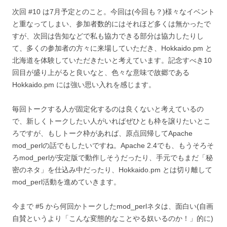
次回 #10 は7月予定とのこと。今回は(今回も？)様々なイベント
と重なってしまい、参加者数的にはそれほど多くは無かったで
すが、次回は告知などで私も協力できる部分は協力したりし
て、多くの参加者の方々に来場していただき、Hokkaido.pm と
北海道を体験していただきたいと考えています。記念すべき10
回目が盛り上がると良いなと、色々な意味で故郷である
Hokkaido.pm には強い思い入れを感じます。
毎回トークする人が固定化するのは良くないと考えているの
で、新しくトークしたい人がいればぜひとも枠を譲りたいとこ
ろですが、もしトーク枠があれば、原点回帰してApache
mod_perlの話でもしたいですね。Apache 2.4でも、もうそろそ
ろmod_perlが安定版で動作しそうだったり、手元でもまだ「秘
密のネタ」を仕込み中だったり、Hokkaido.pm とは切り離して
mod_perl活動を進めていきます。
今まで #5 から何回かトークしたmod_perlネタは、面白い(自画
自賛というより「こんな変態的なことやる奴いるのか！」的に)