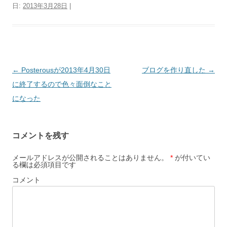
日:
2013年3月28日
|
投
←
Posterousが2013年4月30日
ブログを作り直した
→
稿
に終了するので色々面倒なこと
ナ
になった
ビ
ゲ
コメントを残す
ー
シ
メールアドレスが公開されることはありません。
*
が付いてい
る欄は必須項目です
ョ
コメント
ン