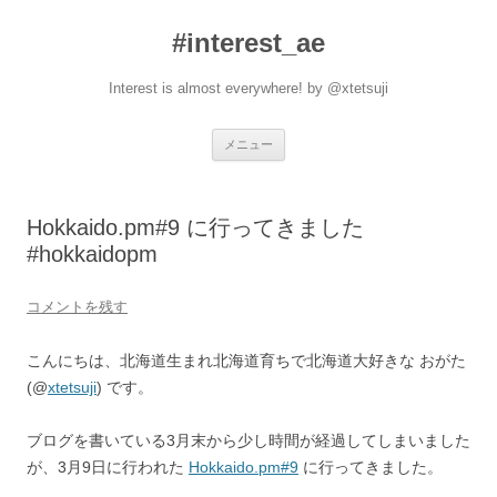
#interest_ae
Interest is almost everywhere! by @xtetsuji
コ
メニュー
ン
テ
ン
ツ
へ
Hokkaido.pm#9 に行ってきました
ス
キ
#hokkaidopm
ッ
プ
コメントを残す
こんにちは、北海道生まれ北海道育ちで北海道大好きな おがた
(@
xtetsuji
) です。
ブログを書いている3月末から少し時間が経過してしまいました
が、3月9日に行われた
Hokkaido.pm#9
に行ってきました。