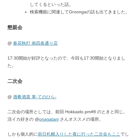
してくるといった話。
検索機能に関連してGroongaの話も出てきました。
懇親会
@
春花秋灯 南四条通り店
17:30開始が好評となったので、今回も17:30開始となりまし
た。
二次会
@
酒肴酒菜 掌-てのひら-
二次会の場所としては、前回 Hokkaido.pm#8 のときと同じ。
活イカ好きの @
onagatani
さんオススメの場所。
しかも個人的に
前日札幌入りした夜に行った二次会もここ
でし