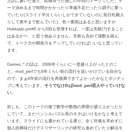
上記に書いた通り、結構滑った感じの今回のトークでした。テ
ーマ決めるまで時間がかかったり準備不足だったり調子に乗っ
ていたり(スライド半分くらいしかできていないのに前日札幌入
りして夜中まで飲んでいた)、色々要因はあると思いますが
Hokkaido.pm#5 から5回も登壇すれば、一度は失敗(?)すること
はあるかー、と思う他ありません。失敗も含めて場数を踏ん
で、トーク力や開発力をアップしていければいいなと思ってい
ます。
Games::* の話は、2006年くらいに一度盛り上がったとのこ
と。mod_perlでも6年くらい前の流行を追いかけている自分な
ので、まぁ6年前の流行を再復興できてよかったかなとポジティ
ブに考えています。
そうでなければmod_perl芸人やっていけな
い
。
折しも、このトークの後で数学や数独の界隈が盛り上がったり
していて、まだペンシルパズル系のネタはいけるかなと考えて
います。スライドにも書かれている通り、全く対価を求めずに
個人的興味だけでスリザーリンクの研究も進めていたり解法モ