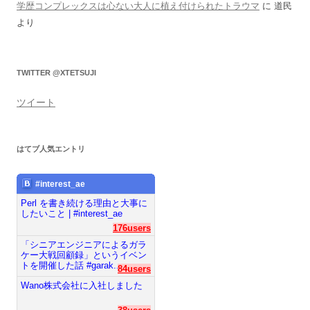
学歴コンプレックスは心ない大人に植え付けられたトラウマ
に
道民
より
TWITTER @XTETSUJI
ツイート
はてブ人気エントリ
#interest_ae
Perl を書き続ける理由と大事に
したいこと | #interest_ae
176users
「シニアエンジニアによるガラ
ケー大戦回顧録」というイベン
トを開催した話 #garak...
84users
Wano株式会社に入社しました