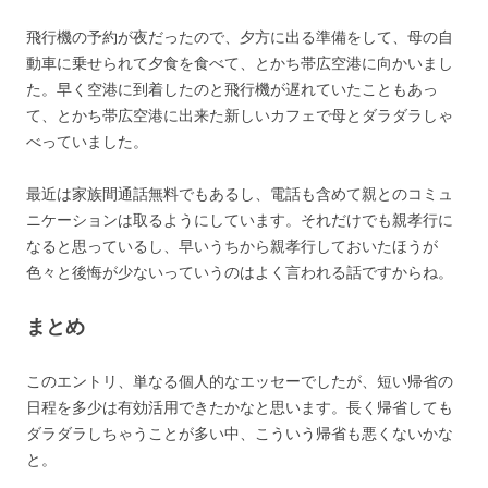
飛行機の予約が夜だったので、夕方に出る準備をして、母の自
動車に乗せられて夕食を食べて、とかち帯広空港に向かいまし
た。早く空港に到着したのと飛行機が遅れていたこともあっ
て、とかち帯広空港に出来た新しいカフェで母とダラダラしゃ
べっていました。
最近は家族間通話無料でもあるし、電話も含めて親とのコミュ
ニケーションは取るようにしています。それだけでも親孝行に
なると思っているし、早いうちから親孝行しておいたほうが
色々と後悔が少ないっていうのはよく言われる話ですからね。
まとめ
このエントリ、単なる個人的なエッセーでしたが、短い帰省の
日程を多少は有効活用できたかなと思います。長く帰省しても
ダラダラしちゃうことが多い中、こういう帰省も悪くないかな
と。