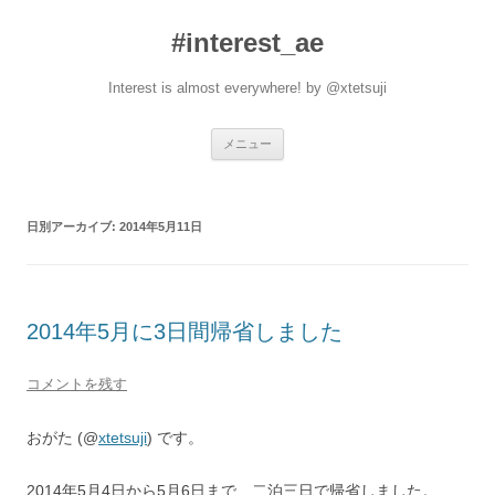
#interest_ae
Interest is almost everywhere! by @xtetsuji
コ
メニュー
ン
テ
ン
ツ
へ
日別アーカイブ:
2014年5月11日
ス
キ
ッ
プ
2014年5月に3日間帰省しました
コメントを残す
おがた (@
xtetsuji
) です。
2014年5月4日から5月6日まで、二泊三日で帰省しました。