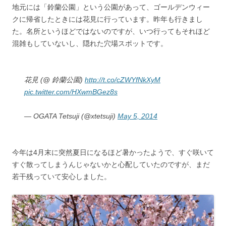
地元には「鈴蘭公園」という公園があって、ゴールデンウィー
クに帰省したときには花見に行っています。昨年も行きまし
た。名所というほどではないのですが、いつ行ってもそれほど
混雑もしていないし、隠れた穴場スポットです。
花見 (@ 鈴蘭公園)
http://t.co/cZWYfNkXyM
pic.twitter.com/HXwmBGez8s
— OGATA Tetsuji (@xtetsuji)
May 5, 2014
今年は4月末に突然夏日になるほど暑かったようで、すぐ咲いて
すぐ散ってしまうんじゃないかと心配していたのですが、まだ
若干残っていて安心しました。