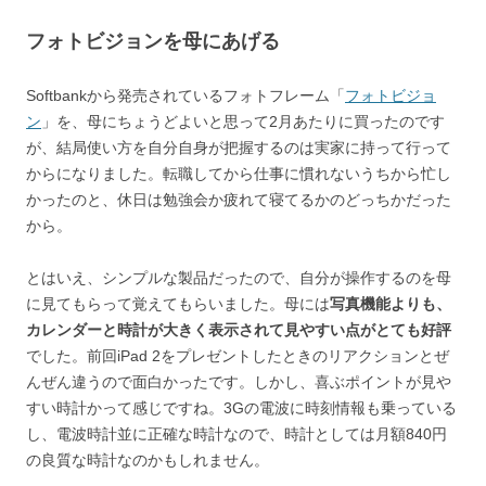
フォトビジョンを母にあげる
Softbankから発売されているフォトフレーム「
フォトビジョ
ン
」を、母にちょうどよいと思って2月あたりに買ったのです
が、結局使い方を自分自身が把握するのは実家に持って行って
からになりました。転職してから仕事に慣れないうちから忙し
かったのと、休日は勉強会か疲れて寝てるかのどっちかだった
から。
とはいえ、シンプルな製品だったので、自分が操作するのを母
に見てもらって覚えてもらいました。母には
写真機能よりも、
カレンダーと時計が大きく表示されて見やすい点がとても好評
でした。前回iPad 2をプレゼントしたときのリアクションとぜ
んぜん違うので面白かったです。しかし、喜ぶポイントが見や
すい時計かって感じですね。3Gの電波に時刻情報も乗っている
し、電波時計並に正確な時計なので、時計としては月額840円
の良質な時計なのかもしれません。