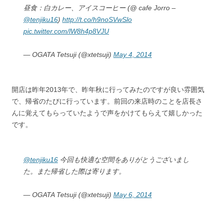
昼食：白カレー、アイスコーヒー (@ cafe Jorro –
@tenjiku16
)
http://t.co/h9noSVwSlo
pic.twitter.com/lW8h4p8VJU
— OGATA Tetsuji (@xtetsuji)
May 4, 2014
開店は昨年2013年で、昨年秋に行ってみたのですが良い雰囲気
で、帰省のたびに行っています。前回の来店時のことを店長さ
んに覚えてもらっていたようで声をかけてもらえて嬉しかった
です。
@tenjiku16
今回も快適な空間をありがとうございまし
た。また帰省した際は寄ります。
— OGATA Tetsuji (@xtetsuji)
May 6, 2014