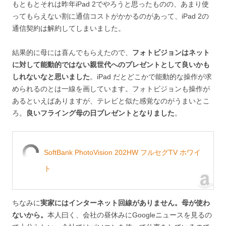
もともとそれは昨年iPad 2でやろうと思ったものの、あまり使
ってもらえない割に通信コストがかかるのがあって、iPad 2の
通信契約は解約してしまいました。
結果的に母には喜んでもらえたので、
フォトビジョンはネット
に対して能動的ではない親世代へのプレゼントとして良いかも
しれないなと思いました
。iPad だとどこかで能動的な操作が求
められるのとは一線を画しています。フォトビジョンも操作が
あるといえばありますが、テレビと似た感覚なのがうまいとこ
ろ。
良いフライング母の日プレゼントとなりました
。
SoftBank PhotoVision 202HW フルセグTV ホワイ
ト
ちなみに
実家にはインターネット回線がありません。母が使わ
ないから。
本人曰く、会社の昼休みにGoogleニュースを見るの