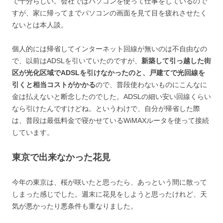
で十分らしい。会社ではパソコンを使って仕事をしているので
すが、家に帰ってまでパソコンの画面を見て目を疲れさせたく
ないとは本人談。
個人的には帰省してインターネット回線が無いのは不自由なの
で、以前はADSLを引いていたのですが、
新築して引っ越した街
区が光化区域でADSLを引けなかったのと、戸建てで光回線を
引くと相当コストがかかる
ので、普段使わないものにこんなに
金は払えないと断念したのでした。ADSLの細い安い回線くらい
なら引けたんですけどね。というわけで、自分が帰省した際
は、普段は最低料金で寝かせているWiMAXルータを使って接続
しています。
東京で出来なかった花見
今年の東京は、桜が咲いたと思ったら、あっという間に散って
しまった感じでした。週末に花見をしようと思ったけれど、天
気が悪かったり悪条件も重なりました。