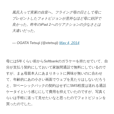
風呂入って実家の自室へ。フライング母の日として母に
プレゼントしたフォトビジョンが意外なほど母に好評で
良かった。昨年のiPad 2へのリアクションの少なさとは
大違いだった。
— OGATA Tetsuji (@xtetsuji)
May 4, 2014
母には5年くらい前からSoftbankのガラケーを持たせていて、自
分が支払う契約にしておいて家族間通話で無料にしているので
すが、まぁ母親本人にあまりネットに興味が無いのに合わせ
て、年齢的にあの小さい画面でウェブを見たりはしないだろう
と、S!ベーシックパックの契約はせずにSMS程度は送れる通話
ケータイという感じにして費用を抑えていたのですが、写真く
らいは手軽に送って見せたいなと思ったのでフォトビジョンを
買ったのでした。