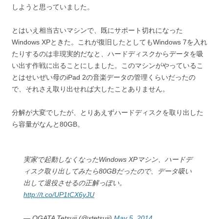
しようと思っていました。
とはいえ相当古いマシンで、既にサポート切れになった
Windows XPときた。これが復旧したとしてもWindows 7を入れ
たりするのは非現実的だなと、ハードディスクからデータを吸
い出す作戦に出ることにしました。このマシンがやっているこ
とはせいぜい母のiPad 2の音楽データの管理くらいだったの
で、それさえ取り出せれば大したことありません。
分解が大変でしたが、とりあえずハードディスクを取り出した
ら容量がなんと80GB。
実家で起動しなくなったWindows XPマシン、ハードデ
ィスク取り出してみたら80GBだったので、データ吸い
出して退役させるの正解っぽい。
http://t.co/UP1tCX6yJU
— OGATA Tetsuji (@xtetsuji)
May 5, 2014