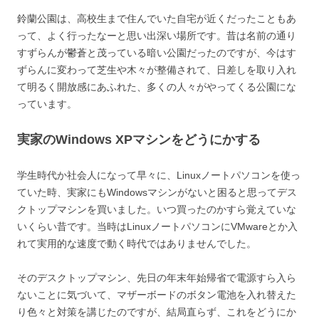
鈴蘭公園は、高校生まで住んでいた自宅が近くだったこともあ
って、よく行ったなーと思い出深い場所です。昔は名前の通り
すずらんが鬱蒼と茂っている暗い公園だったのですが、今はす
ずらんに変わって芝生や木々が整備されて、日差しを取り入れ
て明るく開放感にあふれた、多くの人々がやってくる公園にな
っています。
実家のWindows XPマシンをどうにかする
学生時代か社会人になって早々に、Linuxノートパソコンを使っ
ていた時、実家にもWindowsマシンがないと困ると思ってデス
クトップマシンを買いました。いつ買ったのかすら覚えていな
いくらい昔です。当時はLinuxノートパソコンにVMwareとか入
れて実用的な速度で動く時代ではありませんでした。
そのデスクトップマシン、先日の年末年始帰省で電源すら入ら
ないことに気づいて、マザーボードのボタン電池を入れ替えた
り色々と対策を講じたのですが、結局直らず、これをどうにか