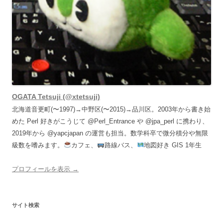
OGATA Tetsuji (@xtetsuji)
北海道音更町(〜1997)→中野区(〜2015)→品川区。2003年から書き始
めた Perl 好きがこうじて @Perl_Entrance や @jpa_perl に携わり、
2019年から @yapcjapan の運営も担当。数学科卒で微分積分や無限
級数を嗜みます。
カフェ、
路線バス、
地図好き GIS 1年生
プロフィールを表示 →
サイト検索