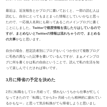
最近は、近況報告とかブログに書いておくと、一部の読む人は
読むし、自分にとってもまとまった情報としていいかなと思っ
たので、一応個人名刺にも刷ってあるこのメインブログに書く
ことにしました。
Twitterで都度情報を流したりはしているので
すが、まとめないとTwitterの情報は流れちゃうので、まとめる
の大事
かなと思います。
自分の場合、想定読者別にブログをいくつか分けて複数ブログ
に毛色の異なった記事を書いているんですが、まぁメインブロ
グに何を書くかは私の自由ということで。読んで私の生活を知
って楽しんでくだされば幸いです。
3月に帰省の予定を決めた
2月に転職をして1ヶ月経って、慣れないうちから仕事が忙しく
なってきたので「転職してから3ヶ月経ったら精神的に疲れてい
るかもなー」と思って気分転換がてら帰省しようと思いまし