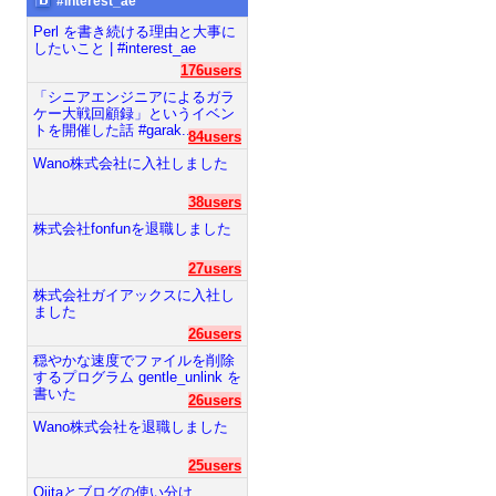
#interest_ae
Perl を書き続ける理由と大事に
したいこと | #interest_ae
176users
「シニアエンジニアによるガラ
ケー大戦回顧録」というイベン
トを開催した話 #garak...
84users
Wano株式会社に入社しました
38users
株式会社fonfunを退職しました
27users
株式会社ガイアックスに入社し
ました
26users
穏やかな速度でファイルを削除
するプログラム gentle_unlink を
書いた
26users
Wano株式会社を退職しました
25users
Qiitaとブログの使い分け