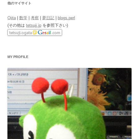
他のマイサイト
Qiita
|
数学
|
考察
|
夢日記
|
blogs.perl
(その他は
tetsuji.jp
を参照下さい)
MY PROFILE