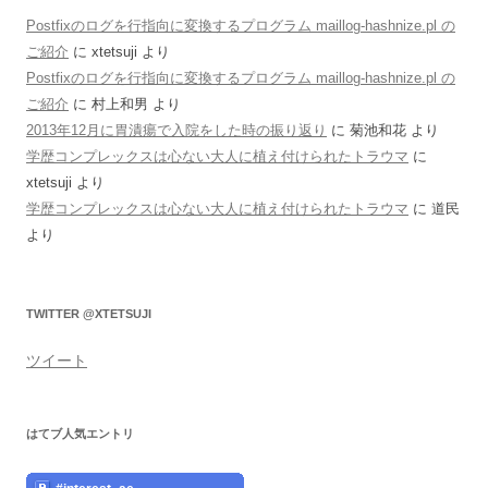
Postfixのログを行指向に変換するプログラム maillog-hashnize.pl の
ご紹介
に
xtetsuji
より
Postfixのログを行指向に変換するプログラム maillog-hashnize.pl の
ご紹介
に
村上和男
より
2013年12月に胃潰瘍で入院をした時の振り返り
に
菊池和花
より
学歴コンプレックスは心ない大人に植え付けられたトラウマ
に
xtetsuji
より
学歴コンプレックスは心ない大人に植え付けられたトラウマ
に
道民
より
TWITTER @XTETSUJI
ツイート
はてブ人気エントリ