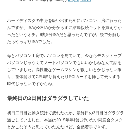
ハードディスクの中身を吸い出すためにパソコン工房に行った
んですが、ISAかSATAか分からずに結局接続キットを買えなか
ったというオチ。9割9分ISAだと思ったんですが。後で分解し
たらやっぱりISAでした。
母とパソコン工房でパソコンを見ていて、今ならデスクトップ
パソコンじゃなくてノートパソコンでもいいかもねなんて話を
していました。高性能なゲームマシンが欲しいとかじゃない限
り、筐体開けてCPU取り替えたりPCIカードを挿して云々する
時代じゃないですからね。
最終日の3日目はダラダラしていた
初日二日目と動き続けて疲れたのか、最終日の3日目はダラダラ
過ごしていました。本当は2015年年始に行いたい同窓会タスク
とかこなそうと思っていたんだけど、全然着手できず。