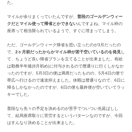
た。
マイルが余りまくっていたんですが、
普段のゴールデンウィー
クだとマイル使って帰省とかできない
んですよね。マイル枠の
座席って相当限られているようで、すぐに埋まってしまう。
ただ、ゴールデンウィーク帰省を思い立ったのが3月だったの
で、
2ヶ月前だったからかマイル枠が若干空いているのを発見
し
て、ちょうど良い帰省プランを立てることが出来ました。有給
は勤務半年後(8月初め)に付与されるので暦通りに行くしかなか
ったのですが、5月3日の便は満席だったものの、5月4日の便で
帯広へ行けるので速攻抑えました。休暇は暦通りなので、6日に
帰るしかなかったのですが、6日の便も最終便が空いていてラッ
キーでした。
普段なら先々の予定を決めるのが苦手でついつい先延ばしし
て、結局座席取りに苦労するというパターンなのですが、今回
はすんなり決めることが出来ました。