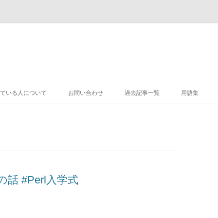
コ
ン
ている人について
お問い合わせ
過去記事一覧
用語集
テ
ン
ツ
へ
ス
キ
ッ
プ
 #Perl入学式