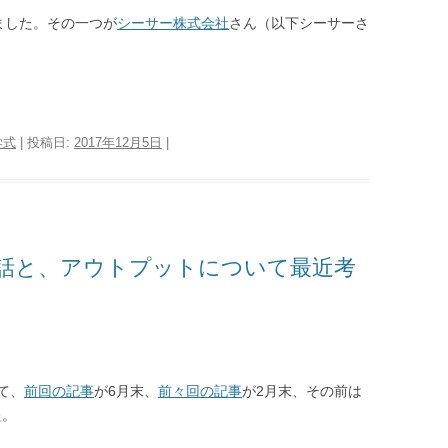
をしました。その一つが
シーサー株式会社
さん（以下シーサーさ
学式
| 投稿日:
2017年12月5日
|
話と、アウトプットについて最近考
て、
前回の記事
が6月末、
前々回の記事
が2月末、その前は
た。