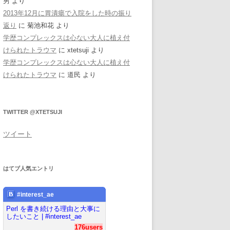
男
より
2013年12月に胃潰瘍で入院をした時の振り
返り
に
菊池和花
より
学歴コンプレックスは心ない大人に植え付
けられたトラウマ
に
xtetsuji
より
学歴コンプレックスは心ない大人に植え付
けられたトラウマ
に
道民
より
TWITTER @XTETSUJI
ツイート
はてブ人気エントリ
#interest_ae
Perl を書き続ける理由と大事に
したいこと | #interest_ae
176users