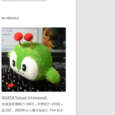
MY PROFILE
OGATA Tetsuji (@xtetsuji)
北海道音更町(〜1997)→中野区(〜2015)→
品川区。2003年から書き始めた Perl 好き