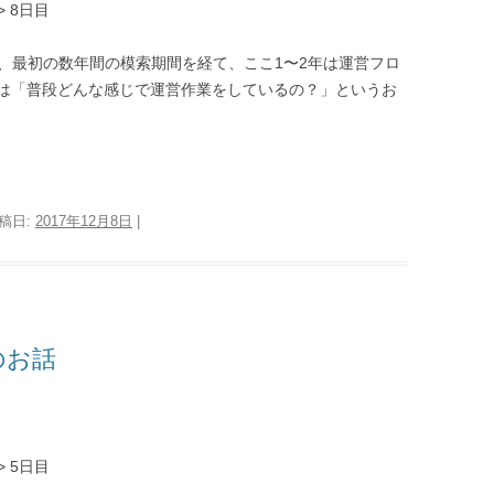
> 8日目
すが、最初の数年間の模索期間を経て、ここ1〜2年は運営フロ
は「普段どんな感じで運営作業をしているの？」というお
投稿日:
2017年12月8日
|
のお話
> 5日目