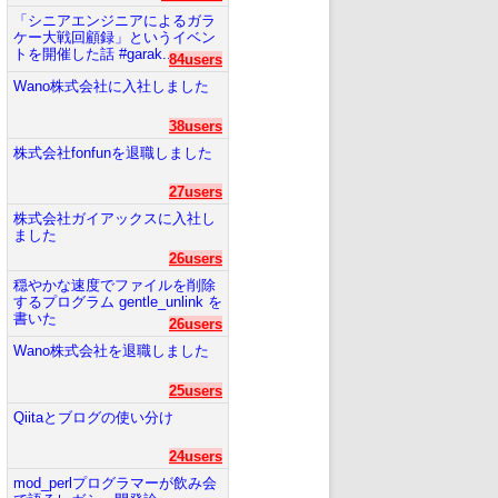
「シニアエンジニアによるガラ
ケー大戦回顧録」というイベン
トを開催した話 #garak...
84users
Wano株式会社に入社しました
38users
株式会社fonfunを退職しました
27users
株式会社ガイアックスに入社し
ました
26users
穏やかな速度でファイルを削除
するプログラム gentle_unlink を
書いた
26users
Wano株式会社を退職しました
25users
Qiitaとブログの使い分け
24users
mod_perlプログラマーが飲み会