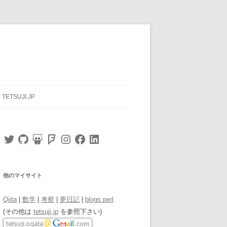
TETSUJI.JP
Twitter
GitHub
SlideShare
Foursquare
Instagram
Facebook
LinkedIn
他のマイサイト
Qiita
|
数学
|
考察
|
夢日記
|
blogs.perl
(その他は
tetsuji.jp
を参照下さい)