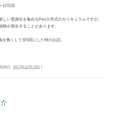
> 12日目
しい受講生を集めるPerl入学式のカリキュラムですが、
加除が発生することがあります。
講義を無くして全5回にした時のお話。
 投稿日:
2017年12月13日
|
紹介