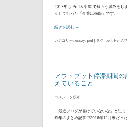
2017年も Perl入学式 で様々な試み
ん）で行った「企業出張版」です。
続きを読む
→
カテゴリー:
essay
,
perl
| タグ:
perl
,
Perl入
アウトプット停滞期間の
えていること
コメントを残す
「最近ブログが書けていないな」と思っ
昨年のまとめ記事で2016年12月末だっ