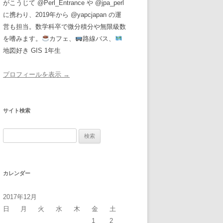
がこうじて @Perl_Entrance や @jpa_perl
に携わり、2019年から @yapcjapan の運
営も担当。数学科卒で微分積分や無限級数
を嗜みます。
カフェ、
路線バス、
地図好き GIS 1年生
プロフィールを表示 →
サイト検索
検
索:
カレンダー
2017年12月
日
月
火
水
木
金
土
1
2