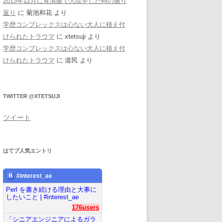
2013年12月に胃潰瘍で入院をした時の振り
返り
に
菊池和花
より
学歴コンプレックスは心ない大人に植え付
けられたトラウマ
に
xtetsuji
より
学歴コンプレックスは心ない大人に植え付
けられたトラウマ
に
道民
より
TWITTER @XTETSUJI
ツイート
はてブ人気エントリ
#interest_ae
Perl を書き続ける理由と大事に
したいこと | #interest_ae
176users
「シニアエンジニアによるガラ