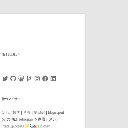
TETSUJI.JP
Twitter
GitHub
SlideShare
Foursquare
Instagram
Facebook
LinkedIn
他のマイサイト
Qiita
|
数学
|
考察
|
夢日記
|
blogs.perl
(その他は
tetsuji.jp
を参照下さい)