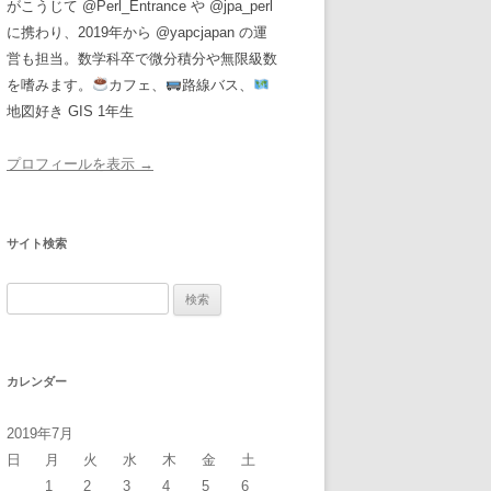
がこうじて @Perl_Entrance や @jpa_perl
に携わり、2019年から @yapcjapan の運
営も担当。数学科卒で微分積分や無限級数
を嗜みます。
カフェ、
路線バス、
地図好き GIS 1年生
プロフィールを表示 →
サイト検索
検
索:
カレンダー
2019年7月
日
月
火
水
木
金
土
1
2
3
4
5
6