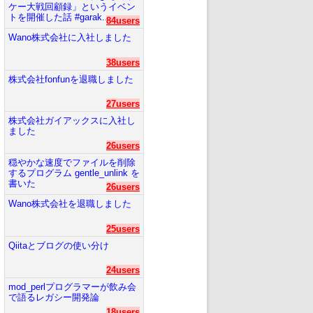
ケー大戦回顧録」というイベン
トを開催した話 #garak...
84users
Wano株式会社に入社しました
38users
株式会社fonfunを退職しました
27users
株式会社ガイアックスに入社し
ました
26users
穏やかな速度でファイルを削除
するプログラム gentle_unlink を
書いた
26users
Wano株式会社を退職しました
25users
Qiitaとブログの使い分け
24users
mod_perlプログラマーが飲み会
で語るレガシー開発論
18users