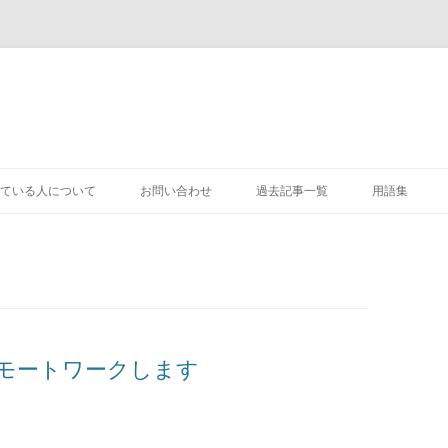
コ
ン
ている人について
お問い合わせ
過去記事一覧
用語集
テ
ン
ツ
へ
ス
キ
ッ
プ
リモートワークします