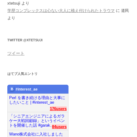
xtetsuji
より
学歴コンプレックスは心ない大人に植え付けられたトラウマ
に
道民
より
TWITTER @XTETSUJI
ツイート
はてブ人気エントリ
#interest_ae
Perl を書き続ける理由と大事に
したいこと | #interest_ae
176users
「シニアエンジニアによるガラ
ケー大戦回顧録」というイベン
トを開催した話 #garak...
84users
Wano株式会社に入社しました