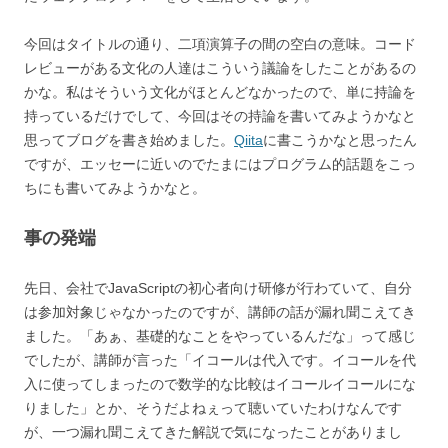
今回はタイトルの通り、二項演算子の間の空白の意味。コード
レビューがある文化の人達はこういう議論をしたことがあるの
かな。私はそういう文化がほとんどなかったので、単に持論を
持っているだけでして、今回はその持論を書いてみようかなと
思ってブログを書き始めました。
Qiita
に書こうかなと思ったん
ですが、エッセーに近いのでたまにはプログラム的話題をこっ
ちにも書いてみようかなと。
事の発端
先日、会社でJavaScriptの初心者向け研修が行わていて、自分
は参加対象じゃなかったのですが、講師の話が漏れ聞こえてき
ました。「あぁ、基礎的なことをやっているんだな」って感じ
でしたが、講師が言った「イコールは代入です。イコールを代
入に使ってしまったので数学的な比較はイコールイコールにな
りました」とか、そうだよねぇって聴いていたわけなんです
が、一つ漏れ聞こえてきた解説で気になったことがありまし