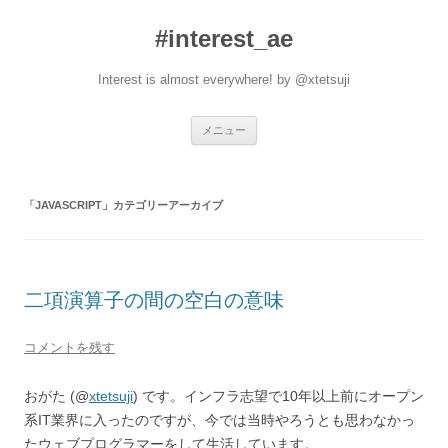
#interest_ae
Interest is almost everywhere! by @xtetsuji
コ
メニュー
ン
テ
ン
ツ
へ
「
JAVASCRIPT
」カテゴリーアーカイブ
ス
キ
ッ
プ
二項演算子の間の空白の意味
コメントを残す
おがた (@
xtetsuji
) です。インフラ志望で10年以上前にオープン
系IT業界に入ったのですが、今では当時やろうとも思わなかっ
たウェブプログラマーをして生活しています。