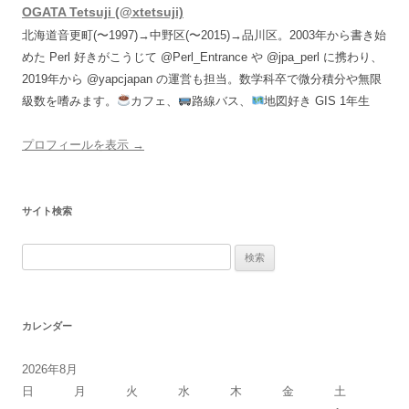
OGATA Tetsuji (@xtetsuji)
北海道音更町(〜1997)→中野区(〜2015)→品川区。2003年から書き始
めた Perl 好きがこうじて @Perl_Entrance や @jpa_perl に携わり、
2019年から @yapcjapan の運営も担当。数学科卒で微分積分や無限
級数を嗜みます。
カフェ、
路線バス、
地図好き GIS 1年生
プロフィールを表示 →
サイト検索
検
索:
カレンダー
2026年8月
日
月
火
水
木
金
土