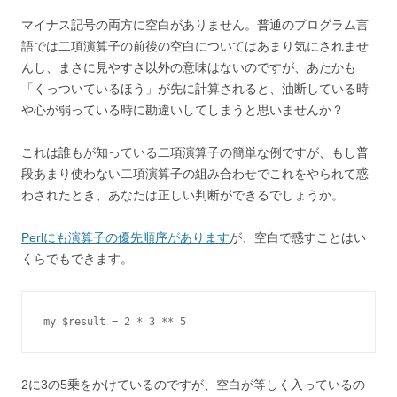
マイナス記号の両方に空白がありません。普通のプログラム言
語では二項演算子の前後の空白についてはあまり気にされませ
んし、まさに見やすさ以外の意味はないのですが、あたかも
「くっついているほう」が先に計算されると、油断している時
や心が弱っている時に勘違いしてしまうと思いませんか？
これは誰もが知っている二項演算子の簡単な例ですが、もし普
段あまり使わない二項演算子の組み合わせでこれをやられて惑
わされたとき、あなたは正しい判断ができるでしょうか。
Perlにも演算子の優先順序があります
が、空白で惑すことはい
くらでもできます。
my $result = 2 * 3 ** 5
2に3の5乗をかけているのですが、空白が等しく入っているの