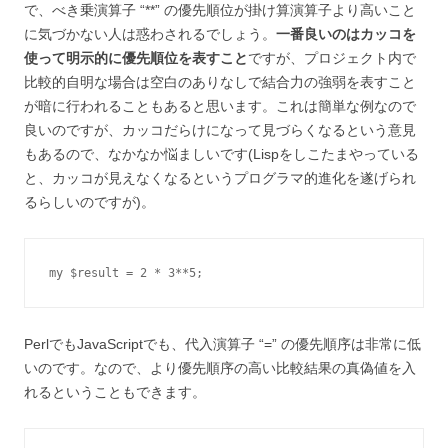
で、べき乗演算子 “**” の優先順位が掛け算演算子より高いこと
に気づかない人は惑わされるでしょう。
一番良いのはカッコを
使って明示的に優先順位を表すこと
ですが、プロジェクト内で
比較的自明な場合は空白のありなしで結合力の強弱を表すこと
が暗に行われることもあると思います。これは簡単な例なので
良いのですが、カッコだらけになって見づらくなるという意見
もあるので、なかなか悩ましいです(Lispをしこたまやっている
と、カッコが見えなくなるというプログラマ的進化を遂げられ
るらしいのですが)。
my $result = 2 * 3**5;
PerlでもJavaScriptでも、代入演算子 “=” の優先順序は非常に低
いのです。なので、より優先順序の高い比較結果の真偽値を入
れるということもできます。