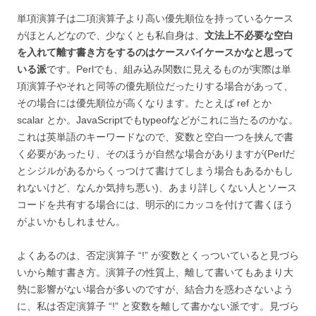
単項演算子は二項演算子より高い優先順位を持っているケース
がほとんどなので、少なくとも私自身は、
文法上不必要な空白
を入れて離す書き方をするのはケースバイケースかなと思って
いる派
です。Perlでも、組み込み関数に見えるものが実際は単
項演算子やそれと同等の優先順位だったりする場合があって、
その場合には優先順位が高くなります。たとえば ref とか
scalar とか。JavaScriptでもtypeofなどがこれに当たるのかな。
これは英単語のキーワードなので、変数と空白一つを挟んで書
く必要があったり、そのほうが自然な場合がありますが(Perlだ
とシジルがあるからくっつけて書けてしまう場合もあるかもし
れないけど、なんか気持ち悪い)、あまり詳しくない人とソース
コードを共有する場合には、明示的にカッコを付けて書くほう
がよいかもしれません。
よくあるのは、否定演算子 “!” が変数とくっついていると見づら
いから離す書き方。演算子の性質上、離して書いてもあまり大
勢に影響がない場合が多いのですが、結合力を惑わさないよう
に、私は否定演算子 “!” と変数を離して書かない派です。見づら