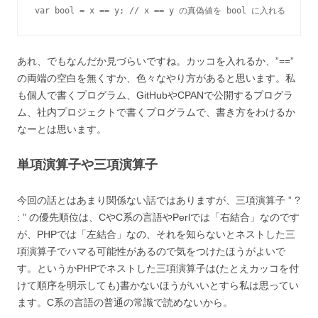
var bool = x == y; // x == y の真偽値を bool に入れる
あれ、でもなんだか見づらいですね。カッコを入れるか、”==”
の両端の空白を無くすか、色々なやり方があると思います。私
も個人で書くプログラム、GitHubやCPANで公開するプログラ
ム、社内プロジェクトで書くプログラムで、書き方をわけるか
なーとは思います。
単項演算子や三項演算子
今回の話とはあまり関係ない話ではありますが、三項演算子 ” ?
: ” の優先順位は、CやC系の言語やPerlでは「右結合」なのです
が、PHPでは「左結合」なの、それを知らないとネストした三
項演算子でハマる可能性があるので気をつけたほうがよいで
す。というかPHPでネストした三項演算子は(たとえカッコを付
けて順序を明示しても)書かないほうがいいとすら私は思ってい
ます。C系の言語の普通の常識で読めないから。