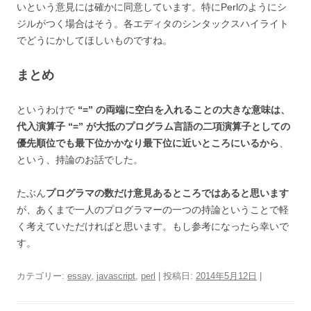
いという意見には確かに同意しています。特にPerlのようにシ
ジルがつく場合はそう。各エディタのシンタックスハイライト
でどうにかしてほしいものですね。
まとめ
というわけで
“=” の両端に空白を入れることの大きな意味は、
代入演算子 “=” が大抵のプログラム言語の二項演算子としての
優先順位でも最下位かかなり最下位に近いところにいるから
、
という、持論のお話でした。
たぶん
プログラマの数だけ意見あるところではあると思います
が、あくまで一人のプログラマーの一つの持論ということで軽
く考えていただければと思います。もし参考になったら幸いで
す。
カテゴリー:
essay
,
javascript
,
perl
| 投稿日:
2014年5月12日
|