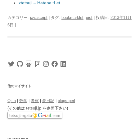
xtetsuji – Hatena::Let
カテゴリー:
javascript
| タグ:
bookmarklet
,
gist
| 投稿日:
2013年11月
6日
|
Twitter
GitHub
SlideShare
Foursquare
Instagram
Facebook
LinkedIn
他のマイサイト
Qiita
|
数学
|
考察
|
夢日記
|
blogs.perl
(その他は
tetsuji.jp
を参照下さい)