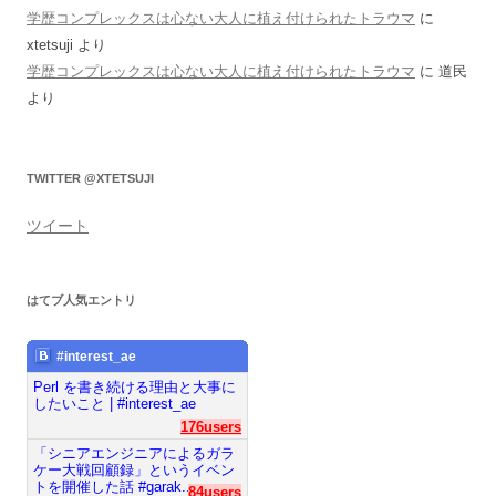
学歴コンプレックスは心ない大人に植え付けられたトラウマ
に
xtetsuji
より
学歴コンプレックスは心ない大人に植え付けられたトラウマ
に
道民
より
TWITTER @XTETSUJI
ツイート
はてブ人気エントリ
#interest_ae
Perl を書き続ける理由と大事に
したいこと | #interest_ae
176users
「シニアエンジニアによるガラ
ケー大戦回顧録」というイベン
トを開催した話 #garak...
84users