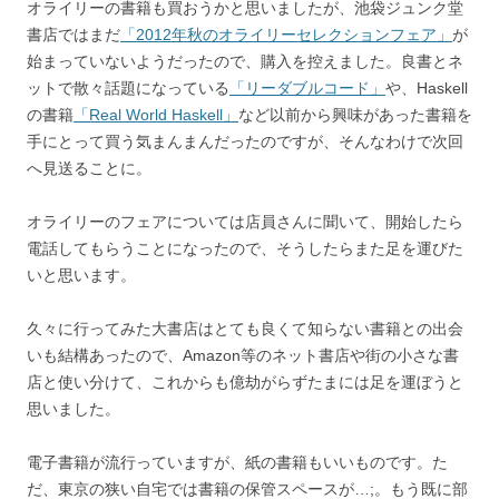
オライリーの書籍も買おうかと思いましたが、池袋ジュンク堂
書店ではまだ
「2012年秋のオライリーセレクションフェア」
が
始まっていないようだったので、購入を控えました。良書とネ
ットで散々話題になっている
「リーダブルコード」
や、Haskell
の書籍
「Real World Haskell」
など以前から興味があった書籍を
手にとって買う気まんまんだったのですが、そんなわけで次回
へ見送ることに。
オライリーのフェアについては店員さんに聞いて、開始したら
電話してもらうことになったので、そうしたらまた足を運びた
いと思います。
久々に行ってみた大書店はとても良くて知らない書籍との出会
いも結構あったので、Amazon等のネット書店や街の小さな書
店と使い分けて、これからも億劫がらずたまには足を運ぼうと
思いました。
電子書籍が流行っていますが、紙の書籍もいいものです。た
だ、東京の狭い自宅では書籍の保管スペースが…;。もう既に部