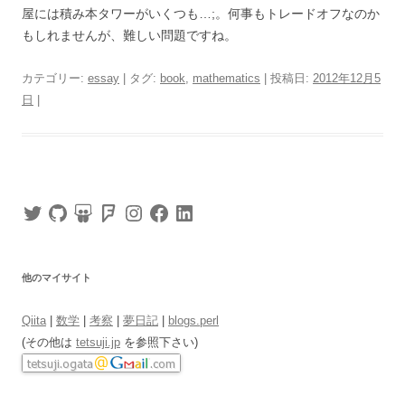
屋には積み本タワーがいくつも…;。何事もトレードオフなのか
もしれませんが、難しい問題ですね。
カテゴリー:
essay
| タグ:
book
,
mathematics
| 投稿日:
2012年12月5
日
|
Twitter
GitHub
SlideShare
Foursquare
Instagram
Facebook
LinkedIn
他のマイサイト
Qiita
|
数学
|
考察
|
夢日記
|
blogs.perl
(その他は
tetsuji.jp
を参照下さい)