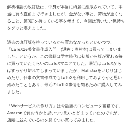
解析概論の改訂版は、中身が本当に綺麗に組版されていて、本
当に買う直前まで行きましたが、金がない事と、荷物が重くな
ること、第3訂を持っている事を考えて、今回は買いたい気持ち
をグッと堪えました。
過去の改訂版を持っているから買わなかったといいつつ、
「LaTeX2e美文書作成入門」(通称：奥村本)は買ってしまいま
した。というか、この書籍は学生時代は初版から版が変わる毎
に買っていたくらいのLaTeXマニアでした。最近はLaTeXから
はすっかり離れてしまっていましたが、MathJaxをいじりはじ
めたり、仕事の文書作成でもLaTeXを利用してみようかと思い
始めたこともあり、最近のLaTeX事情を知るために購入してみ
ました。
「Webサービスの作り方」は今話題のコンピュータ書籍です。
Amazonで買おうかと思いつつ思いとどまっていたのですが、
店頭に並んでいるのを見てつい買ってみました。