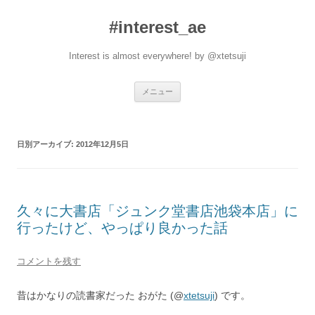
#interest_ae
Interest is almost everywhere! by @xtetsuji
コ
メニュー
ン
テ
ン
ツ
へ
日別アーカイブ:
2012年12月5日
ス
キ
ッ
プ
久々に大書店「ジュンク堂書店池袋本店」に
行ったけど、やっぱり良かった話
コメントを残す
昔はかなりの読書家だった おがた (@
xtetsuji
) です。