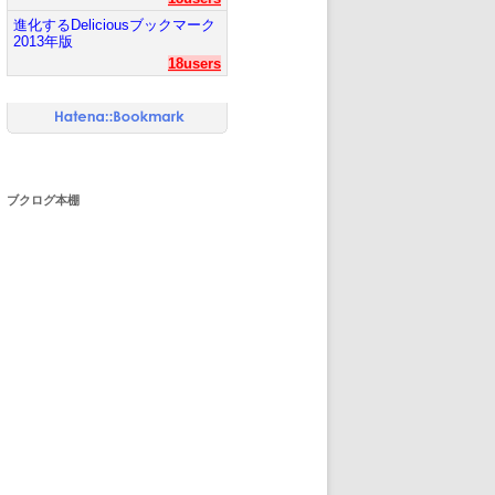
進化するDeliciousブックマーク
2013年版
18users
ブクログ本棚