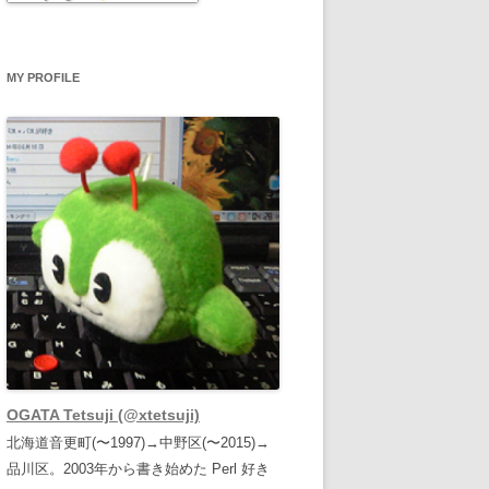
MY PROFILE
OGATA Tetsuji (@xtetsuji)
北海道音更町(〜1997)→中野区(〜2015)→
品川区。2003年から書き始めた Perl 好き