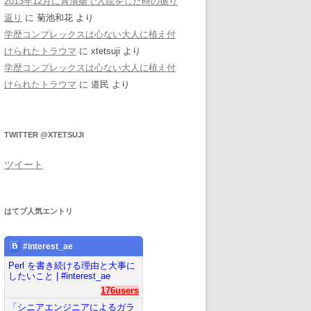
2013年12月に胃潰瘍で入院をした時の振り
返り
に
菊池和花
より
学歴コンプレックスは心ない大人に植え付
けられたトラウマ
に
xtetsuji
より
学歴コンプレックスは心ない大人に植え付
けられたトラウマ
に
道民
より
TWITTER @XTETSUJI
ツイート
はてブ人気エントリ
#interest_ae
Perl を書き続ける理由と大事に
したいこと | #interest_ae
176users
「シニアエンジニアによるガラ