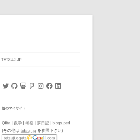
TETSUJI.JP
Twitter
GitHub
SlideShare
Foursquare
Instagram
Facebook
LinkedIn
他のマイサイト
Qiita
|
数学
|
考察
|
夢日記
|
blogs.perl
(その他は
tetsuji.jp
を参照下さい)