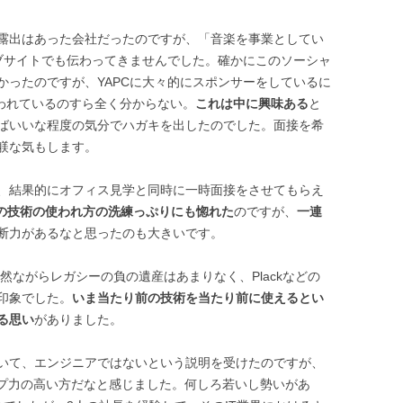
okyoで露出はあった会社だったのですが、「音楽を事業としてい
ェブサイトでも伝わってきませんでした。確かにこのソーシャ
かったのですが、YAPCに大々的にスポンサーをしているに
使われているのすら全く分からない。
これは中に興味ある
と
ばいいな程度の気分でハガキを出したのでした。面接を希
躾な気もします。
、結果的にオフィス見学と同時に一時面接をさせてもらえ
どの技術の使われ方の洗練っぷりにも惚れた
のですが、
一連
断力があるなと思ったのも大きいです。
然ながらレガシーの負の遺産はあまりなく、Plackなどの
印象でした。
いま当たり前の技術を当たり前に使えるとい
る思い
がありました。
いて、エンジニアではないという説明を受けたのですが、
ップ力の高い方だなと感じました。何しろ若いし勢いがあ