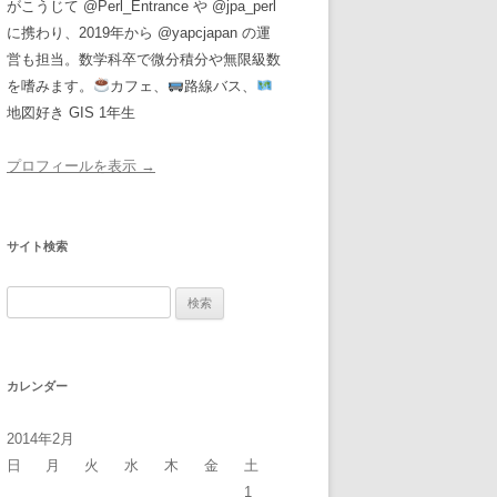
がこうじて @Perl_Entrance や @jpa_perl
に携わり、2019年から @yapcjapan の運
営も担当。数学科卒で微分積分や無限級数
を嗜みます。
カフェ、
路線バス、
地図好き GIS 1年生
プロフィールを表示 →
サイト検索
検
索:
カレンダー
2014年2月
日
月
火
水
木
金
土
1