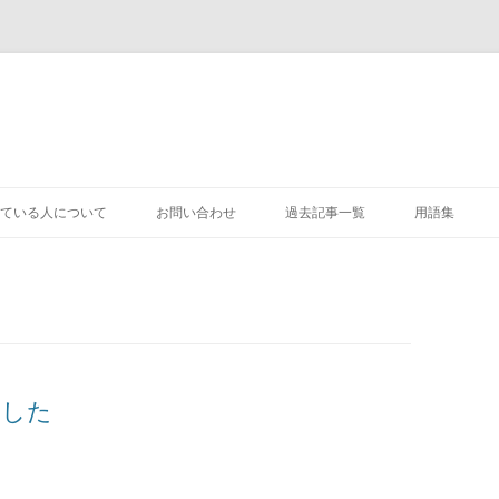
コ
ン
ている人について
お問い合わせ
過去記事一覧
用語集
テ
ン
ツ
へ
ス
キ
ッ
プ
ました