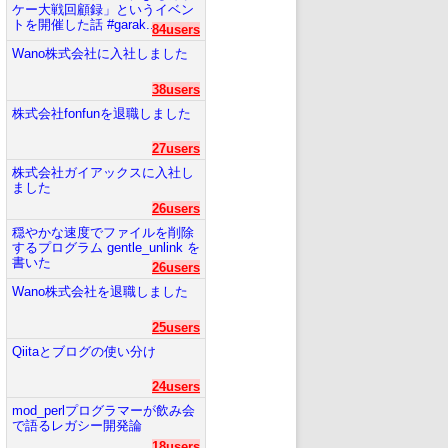
ケー大戦回顧録」というイベン
トを開催した話 #garak...
84users
Wano株式会社に入社しました
38users
株式会社fonfunを退職しました
27users
株式会社ガイアックスに入社し
ました
26users
穏やかな速度でファイルを削除
するプログラム gentle_unlink を
書いた
26users
Wano株式会社を退職しました
25users
Qiitaとブログの使い分け
24users
mod_perlプログラマーが飲み会
で語るレガシー開発論
18users