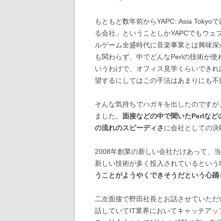
もともと数年前からYAPC::Asia T
る会社」ということしかYAPCでもウ
ルゲーム全盛時代に音楽事業とは興味深
も関わらず、中でどんなPerlの技術が
いうわけで、オフィス見学くらいできれ
望するにしてはこの手法はあまりにも不
そんな気持ちでハガキを出したのですが
ました。
面接などの中で聞いたPerlな
の流れのスピーディさ
に会社としての決
2008年創業の新しい会社だけあって、当
新しい技術が多く投入されているという
うことがようやくできそうだという心踊
二次面接で野田社長とお話させていただ
話していてIT業界においてキャッチア