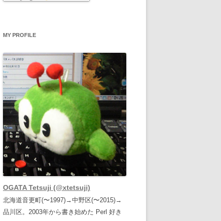
MY PROFILE
OGATA Tetsuji (@xtetsuji)
北海道音更町(〜1997)→中野区(〜2015)→
品川区。2003年から書き始めた Perl 好き