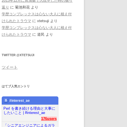
2013年12月に胃潰瘍で入院をした時の振り
返り
に
菊池和花
より
学歴コンプレックスは心ない大人に植え付
けられたトラウマ
に
xtetsuji
より
学歴コンプレックスは心ない大人に植え付
けられたトラウマ
に
道民
より
TWITTER @XTETSUJI
ツイート
はてブ人気エントリ
#interest_ae
Perl を書き続ける理由と大事に
したいこと | #interest_ae
176users
「シニアエンジニアによるガラ