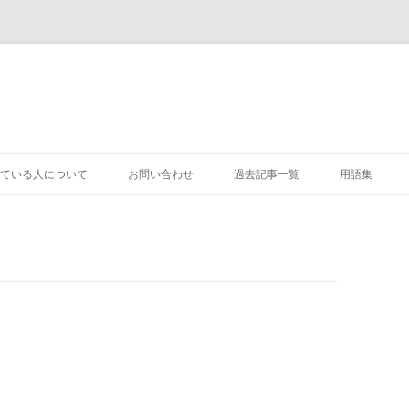
コ
ン
ている人について
お問い合わせ
過去記事一覧
用語集
テ
ン
ツ
へ
ス
キ
ッ
プ