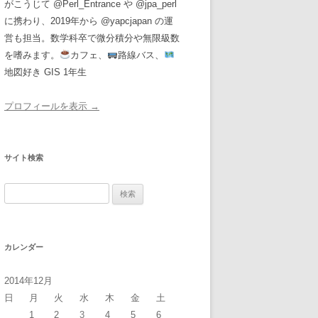
がこうじて @Perl_Entrance や @jpa_perl
に携わり、2019年から @yapcjapan の運
営も担当。数学科卒で微分積分や無限級数
を嗜みます。
カフェ、
路線バス、
地図好き GIS 1年生
プロフィールを表示 →
サイト検索
検
索:
カレンダー
2014年12月
日
月
火
水
木
金
土
1
2
3
4
5
6