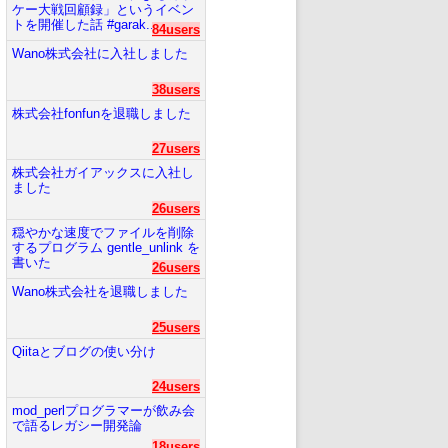
ケー大戦回顧録」というイベン
トを開催した話 #garak...
84users
Wano株式会社に入社しました
38users
株式会社fonfunを退職しました
27users
株式会社ガイアックスに入社し
ました
26users
穏やかな速度でファイルを削除
するプログラム gentle_unlink を
書いた
26users
Wano株式会社を退職しました
25users
Qiitaとブログの使い分け
24users
mod_perlプログラマーが飲み会
で語るレガシー開発論
18users