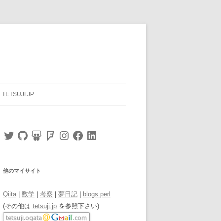
TETSUJI.JP
Twitter
GitHub
SlideShare
Foursquare
Instagram
Facebook
LinkedIn
他のマイサイト
Qiita
|
数学
|
考察
|
夢日記
|
blogs.perl
(その他は
tetsuji.jp
を参照下さい)