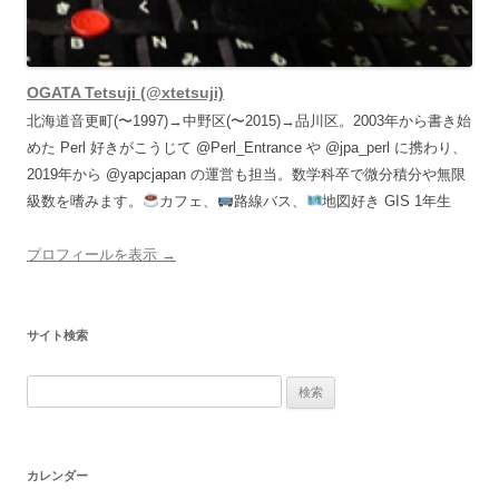
OGATA Tetsuji (@xtetsuji)
北海道音更町(〜1997)→中野区(〜2015)→品川区。2003年から書き始
めた Perl 好きがこうじて @Perl_Entrance や @jpa_perl に携わり、
2019年から @yapcjapan の運営も担当。数学科卒で微分積分や無限
級数を嗜みます。
カフェ、
路線バス、
地図好き GIS 1年生
プロフィールを表示 →
サイト検索
検
索:
カレンダー