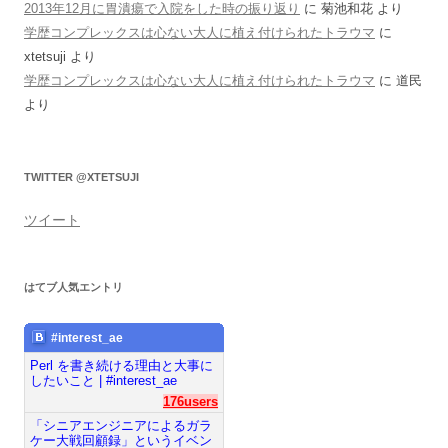
2013年12月に胃潰瘍で入院をした時の振り返り
に
菊池和花
より
学歴コンプレックスは心ない大人に植え付けられたトラウマ
に
xtetsuji
より
学歴コンプレックスは心ない大人に植え付けられたトラウマ
に
道民
より
TWITTER @XTETSUJI
ツイート
はてブ人気エントリ
#interest_ae
Perl を書き続ける理由と大事に
したいこと | #interest_ae
176users
「シニアエンジニアによるガラ
ケー大戦回顧録」というイベン