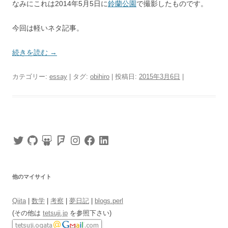
なみにこれは2014年5月5日に
鈴蘭公園
で撮影したものです。
今回は軽いネタ記事。
続きを読む
→
カテゴリー:
essay
| タグ:
obihiro
| 投稿日:
2015年3月6日
|
Twitter
GitHub
SlideShare
Foursquare
Instagram
Facebook
LinkedIn
他のマイサイト
Qiita
|
数学
|
考察
|
夢日記
|
blogs.perl
(その他は
tetsuji.jp
を参照下さい)