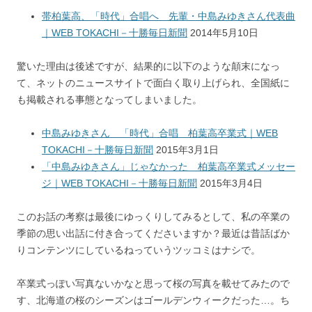
帯柏葉高、「時代」合唱へ 先輩・中島みゆきさん代表曲
｜WEB TOKACHI－十勝毎日新聞
2014年5月10日
驚いた理由は後述ですが、結果的に以下のような顛末になっ
て、ネットのニュースサイトで面白く取り上げられ、全国紙に
も掲載される事態となってしまいました。
中島みゆきさん 「時代」合唱 柏葉高卒業式｜WEB
TOKACHI－十勝毎日新聞
2015年3月1日
「中島みゆきさん」じゃなかった 柏葉高卒業式メッセー
ジ｜WEB TOKACHI－十勝毎日新聞
2015年3月4日
このお話の考察は最後にゆっくりしてみるとして、私の卒業の
季節の思い出話に付き合ってくださいますか？最近は昔話ばか
りコンテンツにしているねっていうツッコミはナシで。
卒業式っぽい写真ないかなと思って桜の写真を載せてみたので
す、北海道の桜のシーズンはゴールデンウィークだった…。ち