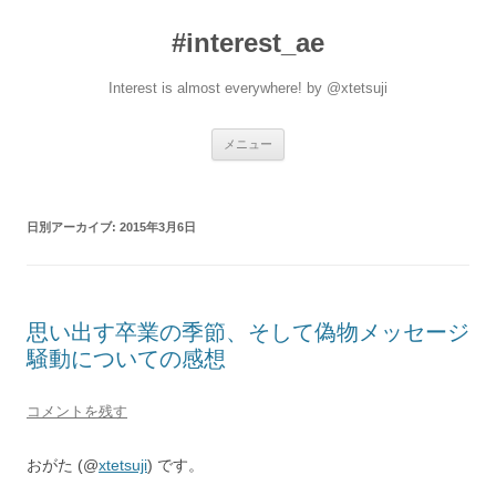
#interest_ae
Interest is almost everywhere! by @xtetsuji
コ
メニュー
ン
テ
ン
ツ
へ
日別アーカイブ:
2015年3月6日
ス
キ
ッ
プ
思い出す卒業の季節、そして偽物メッセージ
騒動についての感想
コメントを残す
おがた (@
xtetsuji
) です。