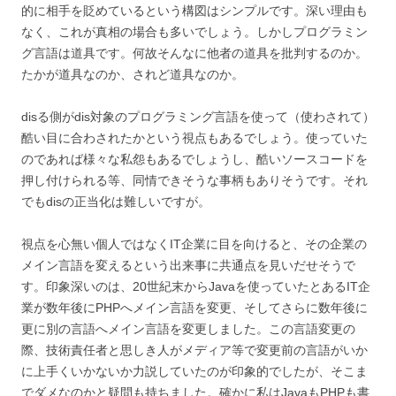
的に相手を貶めているという構図はシンプルです。深い理由も
なく、これが真相の場合も多いでしょう。しかしプログラミン
グ言語は道具です。何故そんなに他者の道具を批判するのか。
たかが道具なのか、されど道具なのか。
disる側がdis対象のプログラミング言語を使って（使わされて）
酷い目に合わされたかという視点もあるでしょう。使っていた
のであれば様々な私怨もあるでしょうし、酷いソースコードを
押し付けられる等、同情できそうな事柄もありそうです。それ
でもdisの正当化は難しいですが。
視点を心無い個人ではなくIT企業に目を向けると、その企業の
メイン言語を変えるという出来事に共通点を見いだせそうで
す。印象深いのは、
20世紀末からJavaを使っていたとあるIT企
業が数年後にPHPへメイン言語を変更、そしてさらに数年後に
更に別の言語へメイン言語を変更しました。この言語変更の
際、技術責任者と思しき人がメディア等で変更前の言語がいか
に上手くいかないか力説していたのが印象的でしたが、そこま
でダメなのかと疑問も持ちました。確かに私はJavaもPHPも書