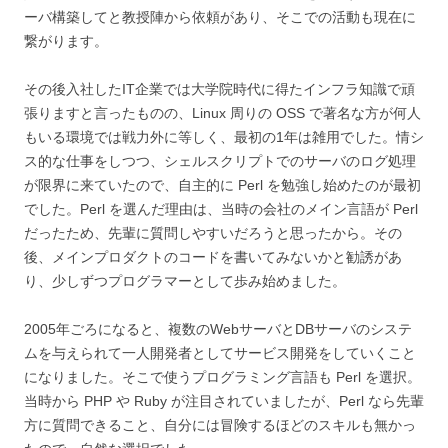
ーバ構築してと教授陣から依頼があり、そこでの活動も現在に
繋がります。
その後入社したIT企業では大学院時代に得たインフラ知識で頑
張りますと言ったものの、Linux 周りの OSS で著名な方が何人
もいる環境では戦力外に等しく、最初の1年は雑用でした。情シ
ス的な仕事をしつつ、シェルスクリプトでのサーバのログ処理
が限界に来ていたので、自主的に Perl を勉強し始めたのが最初
でした。Perl を選んだ理由は、当時の会社のメイン言語が Perl
だったため、先輩に質問しやすいだろうと思ったから。その
後、メインプロダクトのコードを書いてみないかと勧誘があ
り、少しずつプログラマーとして歩み始めました。
2005年ごろになると、複数のWebサーバとDBサーバのシステ
ムを与えられて一人開発者としてサービス開発をしていくこと
になりました。そこで使うプログラミング言語も Perl を選択。
当時から PHP や Ruby が注目されていましたが、Perl なら先輩
方に質問できること、自分には冒険するほどのスキルも無かっ