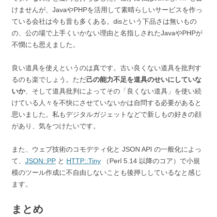
けませんが、JavaやPHPを活用して素晴らしいサービスを作っ
ている会社は今も昔も多くある。disという下品さは無いもの
の、公の場で上手くいかない理由と名指しされたJavaやPHPが
不憫にも思えました。
良い道具を使えというのは真です。古い良くない道具を批判す
るのも楽でしょう。ただ
己の能力不足を道具のせいにしていな
いか
、そして道具批判によってその「良くない道具」を使い続
けている人々を不快にさせていないかは自問する必要があると
思いました。私もデジタルガジェットなどで新しもの好きの顔
があり、気をつけたいです。
また、ウェブ技術のコモデティ化と JSON API の一般化によっ
て、
JSON::PP
と
HTTP::Tiny
（Perl 5.14 以降のコア）で小規
模のツール作成に不自由しないことも後押ししているなと感じ
ます。
まとめ