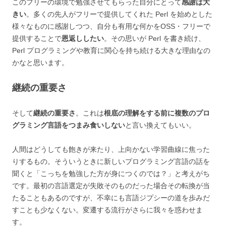
このフリーの環境で勉強させてもらった自分にとって
感謝は大
きい
。多くの先人がフリーで提供してくれた Perl を始めとした
様々なものに感謝しつつ、自分も有用な何かをOSS・フリーで
提供することで
恩返ししたい
。その思いが Perl を書き続け、
Perl プログラミングや教育に関心を持ち続ける大きな理由なの
かなと思います。
継続の重要さ
そして
継続の重要さ
。これは
根底の理解をする前に複数のプロ
グラミング言語をつまみ食いしない
と言い換えてもいい。
人間はどうしても飽きが来たり、上向かない学習曲線に焦った
りするもの。そういうときに新しいプログラミング言語の話を
聞くと「こっちを勉強した方が身につくのでは？」と考えがち
です。最初の言語選定が失敗そのものだった場合その転換が当
たることもあるのですが、不幸にも言語ジプシーの道を歩みだ
すことも少なくない。変遷する流行がさらに我々を惑わせま
す。