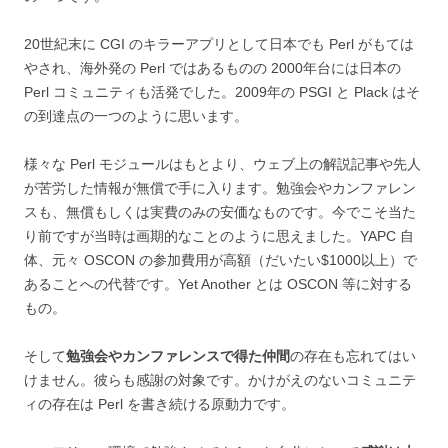
20世紀末に CGI のキラーアプリとして日本でも Perl がもては
やされ、海外発の Perl ではあるものの 2000年台には日本の
Perl コミュニティも活発でした。2009年の PSGI と Plack はそ
の到達点の一つのように思います。
様々な Perl モジュールはもとより、ウェブ上の解説記事や先人
が苦労した情報が無償で手に入ります。勉強会やカンファレン
スも、無償もしくは実費のみの安価なものです。今でこそ当た
り前ですが当時は画期的なことのように思えました。YAPC 自
体、元々 OSCON の参加費用が高額（だいたい$1000以上）で
あることへの代替です。Yet Another とは OSCON 等に対する
もの。
そして
勉強会やカンファレンスで得た仲間
の存在も忘れてはい
けません。彼らも感謝の対象です。かけがえのないコミュニテ
ィの存在は Perl を書き続ける原動力です。