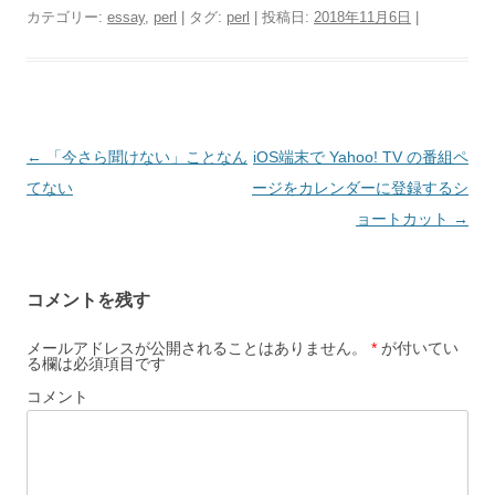
カテゴリー:
essay
,
perl
| タグ:
perl
| 投稿日:
2018年11月6日
|
投
←
「今さら聞けない」ことなん
iOS端末で Yahoo! TV の番組ペ
稿
てない
ージをカレンダーに登録するシ
ナ
ョートカット
→
ビ
ゲ
コメントを残す
ー
シ
メールアドレスが公開されることはありません。
*
が付いてい
る欄は必須項目です
ョ
コメント
ン