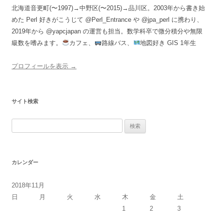
北海道音更町(〜1997)→中野区(〜2015)→品川区。2003年から書き始
めた Perl 好きがこうじて @Perl_Entrance や @jpa_perl に携わり、
2019年から @yapcjapan の運営も担当。数学科卒で微分積分や無限
級数を嗜みます。
カフェ、
路線バス、
地図好き GIS 1年生
プロフィールを表示 →
サイト検索
検
索:
カレンダー
2018年11月
日
月
火
水
木
金
土
1
2
3