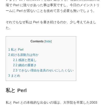
場で Perl に陰りがあった事は事実ですし、今日のメインストリ
ームに Perl が居ないことを改めて言う必要も無いでしょう。
それでもなぜ私は Perl を書き続けるのか、少し考えてみまし
た。
Contents
[
hide
]
1
私と Perl
2
続ける原動力は何か
2.1
感謝と恩返し
2.2
継続の重要さ
2.3
できない理由を道具のせいにしたくない
3
まとめ
私と Perl
私と Perl との本格的な出会いの場は、大学院を卒業した2003