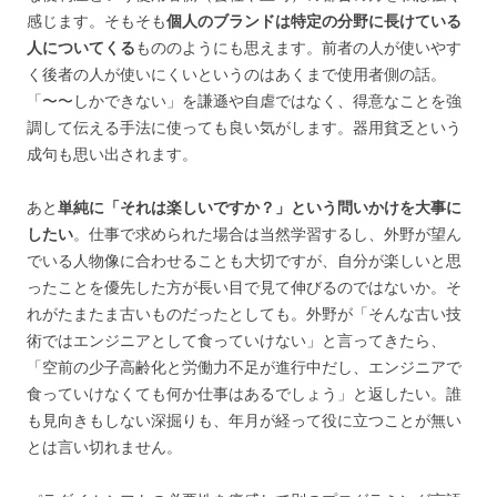
感じます。
そもそも
個人のブランドは特定の分野に長けている
人についてくる
もののようにも思えます。前者の人が使いやす
く後者の人が使いにくいというのはあくまで使用者側の話。
「〜〜しかできない」を謙遜や自虐ではなく、得意なことを強
調して伝える手法に使っても良い気がします。器用貧乏という
成句も思い出されます。
あと
単純に「それは楽しいですか？」という問いかけを大事に
したい
。仕事で求められた場合は当然学習するし、外野が望ん
でいる人物像に合わせることも大切ですが、自分が楽しいと思
ったことを優先した方が長い目で見て伸びるのではないか。そ
れがたまたま古いものだったとしても。
外野が「そんな古い技
術ではエンジニアとして食っていけない」と言ってきたら、
「空前の少子高齢化と労働力不足が進行中だし、エンジニアで
食っていけなくても何か仕事はあるでしょう」と返したい。誰
も見向きもしない深掘りも、年月が経って役に立つことが無い
とは言い切れません。