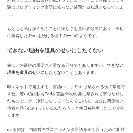
列処理
…まだ見ぬ世界が広がっています。そこで深掘りした体
験はプログラミング言語に依らない確固たる知識となるでしょ
う。
もともと私は深く学ぶことに楽しさを見出す傾向にあり、最初
に獲得した Perl を続ける理由の一つのようです。
できない理由を道具のせいにしたくない
先ほどの継続の重要さと重なる部分でもありますが、
できない
理由を道具のせいにしたくない
こともあります。
時々ネットで発生する「言語dis」。Perl は晒される側の常連で
すね。若い頃は私もPerlを言語disの対象に晒されて怒ったりし
たものですが、冷静になって「なんでこの人、自分に関係無い
他者を熱心にdisっているんだろう」と何日も熟考したことがあ
ります。
disる側は、自陣営のプログラミング言語を良く言うために相対