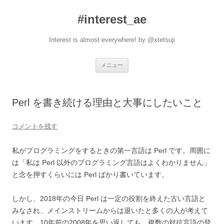
#interest_ae
Interest is almost everywhere! by @xtetsuji
コ
メニュー
ン
テ
ン
ツ
へ
Perl を書き続ける理由と大事にしたいこと
ス
キ
ッ
プ
コメントを残す
私がプログラミングをするときの第一言語は Perl です。周囲に
は「私は Perl 以外のプログラミング言語はよくわかりません」
と念を押すくらいには Perl ばかり書いています。
しかし、2018年の今日 Perl は一定の役割を終えた古い言語と
みなされ、メインストリームからは退いたと多くの人が考えて
います。10年前の2008年を思い返しても、複数の対抗言語の登