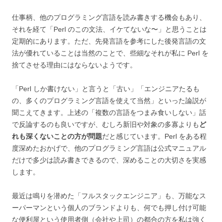
仕事柄、他のプログラミング言語を読み書きする機会もあり、
それを経て「Perl のこの文法、イケてないな〜」と思うことは
定期的にあります。ただ、先発言語を参考にした後発言語の文
法が優れていることは当然のことで、些細なそれが私に Perl を
捨てさせる理由にはならないようです。
「Perl しか書けない」と言うと「古い」「エンジニアたるも
の、多くのプログラミング言語を使えて当然」といった論説が
聞こえてきます。上述の「複数の言語をつまみ食いしない」話
で反論するのも良いですが、むしろ新旧や対象の多寡よりも
ど
れも深くないことの方が問題
だと感じています。Perl をある程
度深めたおかげで、他のプログラミング言語は公式マニュアル
だけで多少は読み書きできるので、深めることの大切さを実感
します。
最近は鳴りを潜めた「フルスタックエンジニア」も、万能なス
ーパーマンという個人のブランドよりも、何でも押し付け可能
な便利屋という使用者側（会社や上司）の都合の方を私は強く