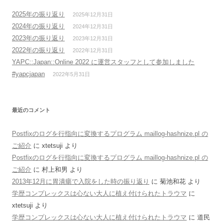
2025年の振り返り
2025年12月31日
2024年の振り返り
2024年12月31日
2023年の振り返り
2023年12月31日
2022年の振り返り
2022年12月31日
YAPC::Japan::Online 2022 に運営スタッフとして参加しました
#yapcjapan
2022年5月31日
最近のコメント
Postfixのログを行指向に変換するプログラム maillog-hashnize.pl の
ご紹介
に
xtetsuji
より
Postfixのログを行指向に変換するプログラム maillog-hashnize.pl の
ご紹介
に
村上和男
より
2013年12月に胃潰瘍で入院をした時の振り返り
に
菊池和花
より
学歴コンプレックスは心ない大人に植え付けられたトラウマ
に
xtetsuji
より
学歴コンプレックスは心ない大人に植え付けられたトラウマ
に
道民