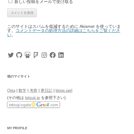
新しい投稿をメールで受け取る
このサイトはスパムを低減するために Akismet を使っていま
す。
コメントデータの処理方法の詳細はこちらをご覧くださ
い
。
Twitter
GitHub
SlideShare
Foursquare
Instagram
Facebook
LinkedIn
他のマイサイト
Qiita
|
数学
|
考察
|
夢日記
|
blogs.perl
(その他は
tetsuji.jp
を参照下さい)
MY PROFILE