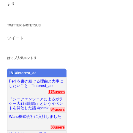
より
TWITTER @XTETSUJI
ツイート
はてブ人気エントリ
#interest_ae
Perl を書き続ける理由と大事に
したいこと | #interest_ae
176users
「シニアエンジニアによるガラ
ケー大戦回顧録」というイベン
トを開催した話 #garak...
84users
Wano株式会社に入社しました
38users