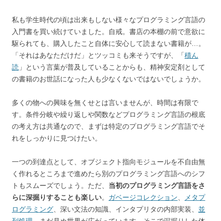
私も学生時代の頃は出来もしない様々なプログラミング言語の
入門書を買い続けていました。自戒。書店の本棚の前で意欲に
駆られても、購入したこと自体に安心して読まない書籍が…。
「それはあなただけだ」とツッコミも来そうですが、「
積ん
読
」という言葉が普及していることからも、精神安定剤として
の書籍のお世話になった人も少なくないではないでしょうか。
多くの物への興味を無くせとは言いませんが、時間は有限で
す。条件分岐や繰り返しや関数などプログラミング言語の根底
の考え方は共通なので、まずは特定のプログラミング言語でそ
れをしっかりに見つけたい。
一つの到達点として、オブジェクト指向モジュールを不自由無
く作れるところまで進めたら別のプログラミング言語へのシフ
トもスムーズでしょう。ただ、
当初のプログラミング言語をさ
らに深掘りすることも楽しい
。
ガベージコレクション
、
メタプ
ログラミング
、深い文法の知識、インタプリタの内部実装、
並