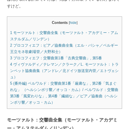
すけど。
Contents
[
hide
]
1
モーツァルト：交響曲全集（モーツァルト・アカデミー・アム
ステルダム／リンデン）
2
プロコフィエフ：ピアノ協奏曲全集（エル・バシャ／ベルギー
王立モネ歌劇場管／大野和士）
3
プロコフィエフ：交響曲第1番「古典交響曲」, 第5番
4
ヴィヴァルディ／テレマン／クラーク／L. モーツァルト：トラ
ンペット協奏曲集（アンドレ／北ドイツ放送室内管／エトヴェシ
ュ）
5
(番外編) ベルワルド：交響曲第1番「厳粛な」, 第2番「気まぐ
れな」 （ヘルシンボリ響／オッコ・カム）/ ベルワルド：交響曲
第3番「風変わりな」, 第4番「繊細な」／ピアノ協奏曲（ヘルシ
ンボリ響／オッコ・カム）
モーツァルト：交響曲全集（モーツァルト・アカデミ
ー・アムステルダム／リンデン）