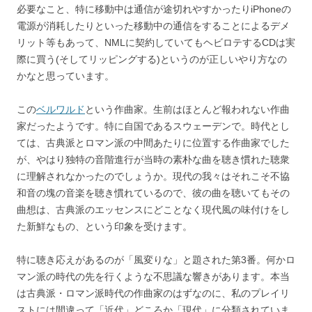
必要なこと、特に移動中は通信が途切れやすかったりiPhoneの
電源が消耗したりといった移動中の通信をすることによるデメ
リット等もあって、NMLに契約していてもヘビロテするCDは実
際に買う(そしてリッピングする)というのが正しいやり方なの
かなと思っています。
この
ベルワルド
という作曲家。生前はほとんど報われない作曲
家だったようです。特に自国であるスウェーデンで。時代とし
ては、古典派とロマン派の中間あたりに位置する作曲家でした
が、やはり独特の音階進行が当時の素朴な曲を聴き慣れた聴衆
に理解されなかったのでしょうか。現代の我々はそれこそ不協
和音の塊の音楽を聴き慣れているので、彼の曲を聴いてもその
曲想は、古典派のエッセンスにどことなく現代風の味付けをし
た新鮮なもの、という印象を受けます。
特に聴き応えがあるのが「風変りな」と題された第3番。何かロ
マン派の時代の先を行くような不思議な響きがあります。本当
は古典派・ロマン派時代の作曲家のはずなのに、私のプレイリ
ストには間違って「近代」どころか「現代」に分類されていま