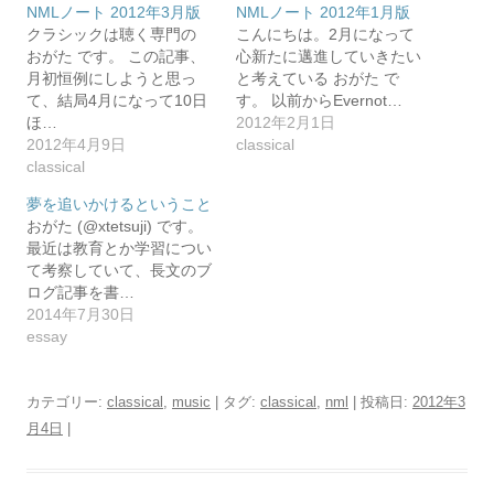
NMLノート 2012年3月版
NMLノート 2012年1月版
クラシックは聴く専門の
こんにちは。2月になって
おがた です。 この記事、
心新たに邁進していきたい
月初恒例にしようと思っ
と考えている おがた で
て、結局4月になって10日
す。 以前からEvernot…
ほ…
2012年2月1日
2012年4月9日
classical
classical
夢を追いかけるということ
おがた (@xtetsuji) です。
最近は教育とか学習につい
て考察していて、長文のブ
ログ記事を書…
2014年7月30日
essay
カテゴリー:
classical
,
music
| タグ:
classical
,
nml
| 投稿日:
2012年3
月4日
|