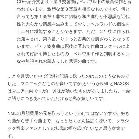
CD帯紹介文より：第３交響曲はベルワルドの最高傑作と言
われています。激烈な第３楽章も相当なものですが、何と
言っても第１楽章！非常に独特な和声進行が不思議な近代
性と大らかな情感を生み出しており、ベルワルドの個性を
十二分に堪能することができます。ただ、２年後に作られ
た第４番は、第３番よりぐっと古典的な肌ざわりとなって
います。ピアノ協奏曲は死後に匿名で作曲コンクールに出
されて好評を博したものの、ベルワルド作と判明するやい
なや無視されお蔵入りした悲運の曲です。
…と今月聴いた中で記録と記憶に残ったのはこのようなもので
した。マニアックなものが多いですが(というかNMLとNAXOS
はマニア志向ですが)、興味が湧いたものがありましたら、一緒
に語りにつきあっていただけると私が嬉しいです。
NMLの月額費用の元を取ろうというわけではないですが、好き
な曲から苦手な曲まで、もっとたくさん幅広く聴いて、クラシ
ック音楽ファンとしての知識の幅を広げたいなと思う次第で
す。