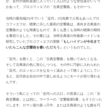
が、近代や国民楽派に入っていく入口のような管弦楽がいくつ
かあって、プロコフィエフの「古典交響曲」もその一つ。
当時の最先端の(今でいう「近代」の)先鋒で人気もあったプロ
コフィエフが、聴衆に示した最初の交響曲は、表向き古典派の
交響曲のような簡素なもので、良くも悪くも当時の聴衆の期待
を裏切りました。その裏には、当時古典派の作曲家ハイドンを
研究していたプロコフィエフの実験
「もしハイドンが今生きて
いたらこんな交響曲を書いただろう」
というものでした。
「近代」を聴くと、この「古典交響曲」を聴いてみたくなる。
そして古典派の色に安心しつつも、その中に巧妙に入れられた
「近代」のエッセンスをなるべく汲みとって聴くようにしてい
ると、近代色を自分の中で楽しめるようにモードが切り替わる
んです。
そういう私にとっての「近代への入口」の音楽には、この「古
典交響曲」とは別に、マーラーの「交響曲第5番」もそうだった
りします。ロマン派の真っ只中、または古典派のような曲を巧