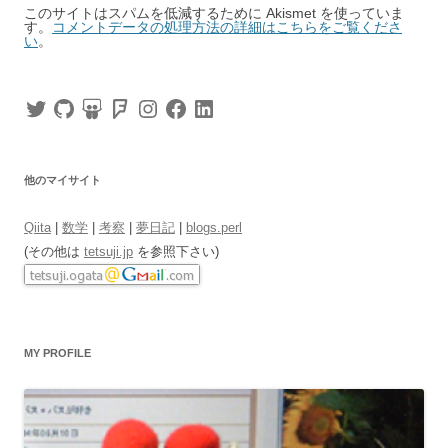
このサイトはスパムを低減するために Akismet を使っていま
す。
コメントデータの処理方法の詳細はこちらをご覧くださ
い
。
Twitter
GitHub
SlideShare
Foursquare
Instagram
Facebook
LinkedIn
他のマイサイト
Qiita
|
数学
|
考察
|
夢日記
|
blogs.perl
(その他は
tetsuji.jp
を参照下さい)
MY PROFILE