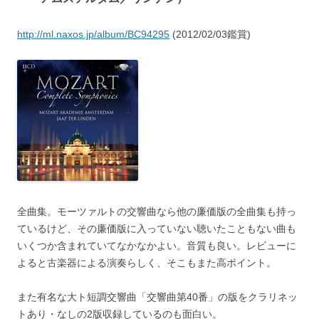
http://ml.naxos.jp/album/BC94295
(2012/02/03鑑賞)
全曲集。モーツァルトの交響曲なら他の廉価版の全曲集も持っ
ているけど、その廉価版に入っていない聴いたこともない曲も
いくつか含まれていてなかなかよい。音質も良い。レビューに
よると古楽器による演奏らしく、そこもまた高ポイント。
また有名な大ト短調交響曲「交響曲第40番」の版をクラリネッ
トあり・なしの2版収録しているのも面白い。