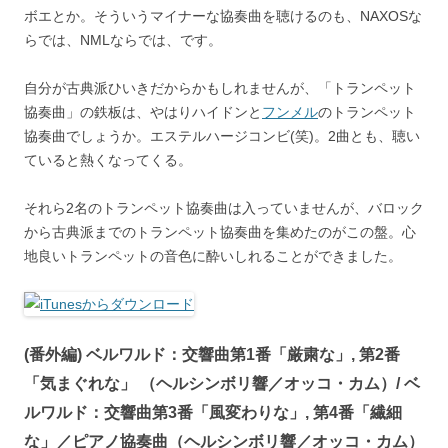
ボエとか。そういうマイナーな協奏曲を聴けるのも、NAXOSな
らでは、NMLならでは、です。
自分が古典派ひいきだからかもしれませんが、「トランペット
協奏曲」の鉄板は、やはりハイドンと
フンメル
のトランペット
協奏曲でしょうか。エステルハージコンビ(笑)。2曲とも、聴い
ていると熱くなってくる。
それら2名のトランペット協奏曲は入っていませんが、バロック
から古典派までのトランペット協奏曲を集めたのがこの盤。心
地良いトランペットの音色に酔いしれることができました。
(番外編) ベルワルド：交響曲第1番「厳粛な」, 第2番
「気まぐれな」 （ヘルシンボリ響／オッコ・カム）/ ベ
ルワルド：交響曲第3番「風変わりな」, 第4番「繊細
な」／ピアノ協奏曲（ヘルシンボリ響／オッコ・カム）