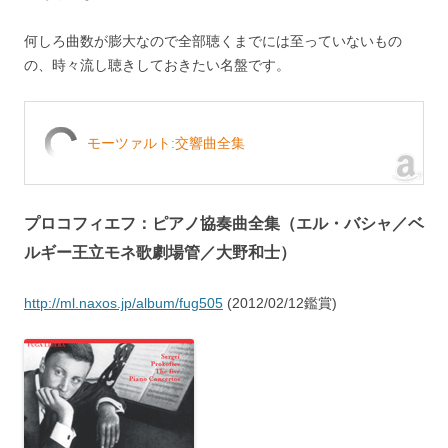
何しろ曲数が膨大なので全部聴くまでには至っていないもの
の、時々流し聴きしておきたい名盤です。
モーツァルト:交響曲全集
プロコフィエフ：ピアノ協奏曲全集（エル・バシャ／ベ
ルギー王立モネ歌劇場管／大野和士）
http://ml.naxos.jp/album/fug505
(2012/02/12鑑賞)