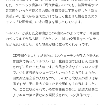
した。クラシック音楽の「現代音楽」の中でも、無調音楽や12
音音階といった不協和音の塊の前衛音楽に半期を翻した「新古
典派」や、近代から現代にかけて新しく生まれた機会音楽のジ
ャンル「映画音楽」に近い響きを醸し出しています。
ベルワルドが残した交響曲はこの4曲のみのようですが、今後他
のベルワルド作品も聴いてみたいと、4曲の交響曲をヘビロテし
ながら思いました。またNMLが役に立ってくれそうです。
CD帯紹介文より：結果的にはスウェーデンが生んだ最大の
作曲家であったベルワルドは、生前自国ではほとんど評価
されずに終わった人物です。作風は立派なドイツロマン派
で、少し古典的なシューマンといったところでしょうか。
国民楽派確立前の人物なので、いわゆる北欧風の香りは希
薄ですが、実に壮大で堂々たる交響曲を４曲残しました。
尚、ここに収められている交響曲第２番は、総譜の紛失に
より本当の第２番なのか疑問視されている“真作”です。