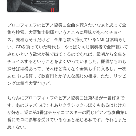
プロコフィエフのピアノ協奏曲全曲を聴きたいなぁと思って全
集を検索。大野和士指揮というところに興味があってチョイ
ス。先程もそうだけど、全集も数々揃えているNMLは素晴らし
い。CDを買っていた時代も、やっぱり同じ演奏者で全部聴いて
みたいという欲求が後で出てくるのであれば、最初から全集を
チョイスするということをよくやっていました。廉価なものも
探せば結構あって、それほど高くなく全集も手に入るし。一枚
あたりに換算して数百円とかそんな感じの相場。ただ、リッピ
ングは相当大変だけど。
ちなみにプロコフィエフのピアノ協奏曲は第3番が一番好きで
す。あのジャズっぽくもありクラシックっぽくもあるはじけ方
が好き。逆に第1番はチャイコフスキーの同じピアノ協奏曲第1
番にモロに影響を受けているなぁと感じる私です。それもまた
悪くない。