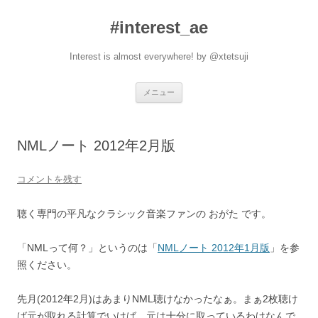
#interest_ae
Interest is almost everywhere! by @xtetsuji
コ
メニュー
ン
テ
ン
ツ
へ
NMLノート 2012年2月版
ス
キ
ッ
プ
コメントを残す
聴く専門の平凡なクラシック音楽ファンの おがた です。
「NMLって何？」というのは「
NMLノート 2012年1月版
」を参
照ください。
先月(2012年2月)はあまりNML聴けなかったなぁ。まぁ2枚聴け
ば元が取れる計算でいけば、元は十分に取っているわけなんで