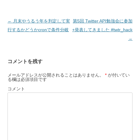
投
←
月末やうるう年を判定して実
第5回 Twitter API勉強会に参加
稿
行するかどうかcronで条件分岐
+発表してきました #twtr_hack
ナ
→
ビ
ゲ
コメントを残す
ー
シ
メールアドレスが公開されることはありません。
*
が付いてい
る欄は必須項目です
ョ
コメント
ン