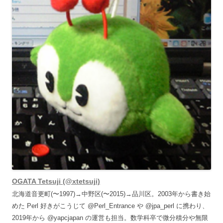
OGATA Tetsuji (@xtetsuji)
北海道音更町(〜1997)→中野区(〜2015)→品川区。2003年から書き始
めた Perl 好きがこうじて @Perl_Entrance や @jpa_perl に携わり、
2019年から @yapcjapan の運営も担当。数学科卒で微分積分や無限