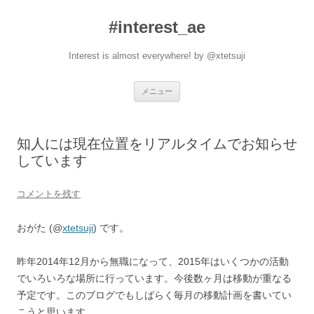
#interest_ae
Interest is almost everywhere! by @xtetsuji
コ
メニュー
ン
テ
ン
ツ
へ
知人には現在位置をリアルタイムでお知らせ
ス
キ
しています
ッ
プ
コメントを残す
おがた (@
xtetsuji
) です。
昨年2014年12月から無職になって、2015年はいくつかの活動
でいろいろな場所に行っています。今後数ヶ月は移動が重なる
予定です。このブログでもしばらく毎月の移動計画を書いてい
こうと思います。