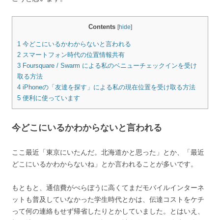
Contents
[
hide
]
1
今どこにいるかわからないと言われる
2
スマートフォン時代の位置情報共有
3
Foursquare / Swarm による私のベニューチェックインを受け
取る方法
4
iPhoneの「友達を探す」による私の現在位置を受け取る方法
5
便利に使っています
今どこにいるかわからないと言われる
ここ最近「東京にいたんだ。北海道かと思った」とか、「最近
どこにいるかわからないね」とか言われることが多いです。
もともと、通信費がべらぼうに高くてまだモバイルインターネ
ットも普及していなかった学生時代とかは、伝達コストをケチ
って何の連絡もせず帰省したりとかしていました。とはいえ、