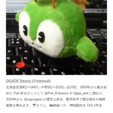
OGATA Tetsuji (@xtetsuji)
北海道音更町(〜1997)→中野区(〜2015)→品川区。2003年から書き始
めた Perl 好きがこうじて @Perl_Entrance や @jpa_perl に携わり、
2019年から @yapcjapan の運営も担当。数学科卒で微分積分や無限
級数を嗜みます。
カフェ、
路線バス、
地図好き GIS 1年生