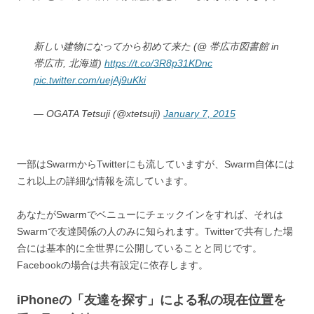
新しい建物になってから初めて来た (@ 帯広市図書館 in
帯広市, 北海道)
https://t.co/3R8p31KDnc
pic.twitter.com/uejAj9uKki
— OGATA Tetsuji (@xtetsuji)
January 7, 2015
一部はSwarmからTwitterにも流していますが、Swarm自体には
これ以上の詳細な情報を流しています。
あなたがSwarmでベニューにチェックインをすれば、それは
Swarmで友達関係の人のみに知られます。Twitterで共有した場
合には基本的に全世界に公開していることと同じです。
Facebookの場合は共有設定に依存します。
iPhoneの「友達を探す」による私の現在位置を