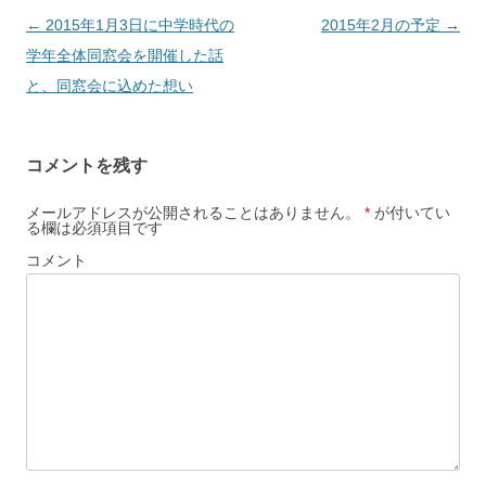
投
←
2015年1月3日に中学時代の
2015年2月の予定
→
稿
学年全体同窓会を開催した話
ナ
と、同窓会に込めた想い
ビ
ゲ
コメントを残す
ー
シ
メールアドレスが公開されることはありません。
*
が付いてい
る欄は必須項目です
ョ
コメント
ン