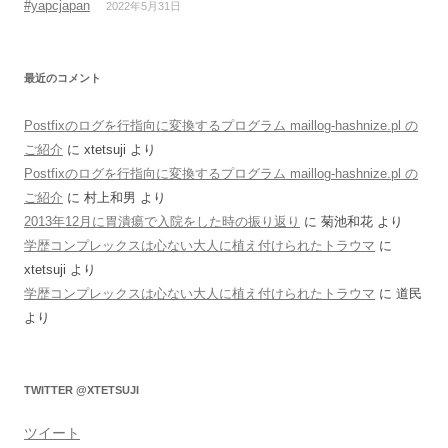
#yapcjapan
2022年5月31日
最近のコメント
Postfixのログを行指向に変換するプログラム maillog-hashnize.pl の
ご紹介
に
xtetsuji
より
Postfixのログを行指向に変換するプログラム maillog-hashnize.pl の
ご紹介
に
村上和男
より
2013年12月に胃潰瘍で入院をした時の振り返り
に
菊池和花
より
学歴コンプレックスは心ない大人に植え付けられたトラウマ
に
xtetsuji
より
学歴コンプレックスは心ない大人に植え付けられたトラウマ
に
道民
より
TWITTER @XTETSUJI
ツイート