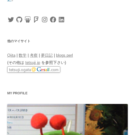
Twitter
GitHub
SlideShare
Foursquare
Instagram
Facebook
LinkedIn
他のマイサイト
Qiita
|
数学
|
考察
|
夢日記
|
blogs.perl
(その他は
tetsuji.jp
を参照下さい)
MY PROFILE