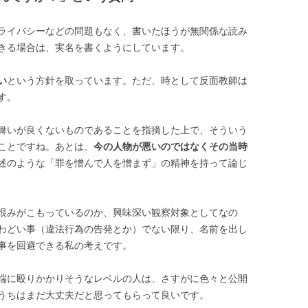
ライバシーなどの問題もなく、書いたほうが無関係な読み
きる場合は、実名を書くようにしています。
い
という方針を取っています。ただ、時として反面教師は
す。
舞いが良くないものであることを指摘した上で、そういう
ことですね。あとは、
今の人物が悪いのではなくその当時
述のような「罪を憎んで人を憎まず」の精神を持って論じ
恨みがこもっているのか、興味深い観察対象としてなの
わどい事（違法行為の告発とか）でない限り、名前を出し
事を回避で
きる私の考えです。
端に殴りかかりそうなレベルの人は、さすがに色々と公開
うちはまだ大丈夫だと思ってもらって良いです。