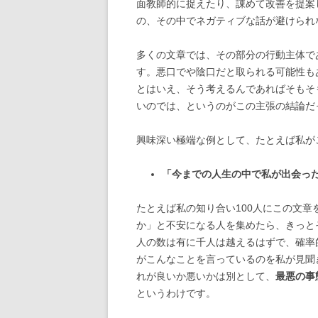
面教師的に捉えたり、諌めて改善を提案
の、その中でネガティブな話が避けられ
多くの文章では、その部分の行動主体で
す。悪口でや陰口だと取られる可能性も
とはいえ、そう考えるんであればそもそ
いのでは、というのがこの主張の結論だ
興味深い極端な例として、たとえば私が
「今までの人生の中で私が出会っ
たとえば私の知り合い100人にこの文
か」と不安になる人を集めたら、きっと
人の数は有に千人は越えるはずで、確率
がこんなことを言っているのを私が見聞
れが良いか悪いかは別として、
最悪の事
というわけです。