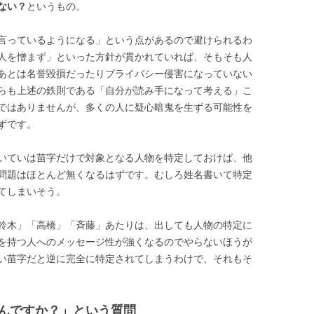
ない？
というもの。
言っているようになる」という点があるので避けられるわ
人を憎まず」といった方針が貫かれていれば、そもそも人
あとは名誉毀損だったりプライバシー侵害になっていない
らも上述の鉄則である「自分が読み手になって考える」こ
ではありませんが、多くの人に疑心暗鬼を生ずる可能性を
ずです。
いていは苗字だけで対象となる人物を特定しておけば、他
問題はほとんど無くなるはずです。むしろ姓名書いて特定
てしまいそう。
鈴木」「高橋」「斉藤」あたりは、出しても人物の特定に
を持つ人へのメッセージ性が強くなるのでやらないほうが
い苗字だと逆に完全に特定されてしまうわけで、それもそ
んですか？」という質問