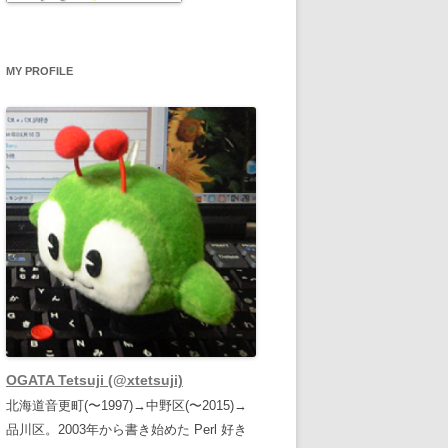
MY PROFILE
OGATA Tetsuji (@xtetsuji)
北海道音更町(〜1997)→中野区(〜2015)→
品川区。2003年から書き始めた Perl 好き