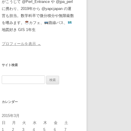
がこうじて @Perl_Entrance や @jpa_perl
に携わり、2019年から @yapcjapan の運
営も担当。数学科卒で微分積分や無限級数
を嗜みます。
カフェ、
路線バス、
地図好き GIS 1年生
プロフィールを表示 →
サイト検索
検
索:
カレンダー
2015年3月
日
月
火
水
木
金
土
1
2
3
4
5
6
7