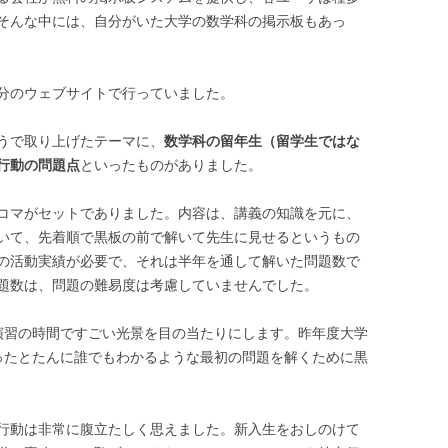
そんな中には、自分がいた大学の数学科の掲示板もあっ
分のウェブサイトで行っていました。
うで取り上げたテーマに、
数学科の留年生（留学生ではな
行動の問題点
といったものがありました。
コマがセットでありました。内容は、講義の知識を元に、
いて、先着順で黒板の前で解いて先生に見せるというもの
の活動実績が必要で、それは半年を通して解いた問題数で
題数は、問題の難易度は考慮していませんでした。
演習の時間ですごい光景を目の当たりにします。昨年度大学
ったとたんに誰でもわかるような最初の問題を解くために黒
行動は非常に腹立たしく思えました。新入生をおしのけて