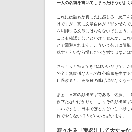
一人の名前を書いてしまったほうがよく
これには誰もが真っ先に感じる「悪口を
けですが、真に文章自体が「罪を憎んで
を糾弾する文章にはならないでしょう。
ことも確認しないといけませんが、これ
とで回避されます。こういう努力は簡単
残すくらいなら惜しむべき労ではないは
ざっくりと特定できればいいだけで、た
の全く無関係な人への疑心暗鬼を生ずる
し過ぎると、ある種の逃げ場がなくなっ
まぁ、日本の頻出苗字である「佐藤」「
役立たないばかりか、よりその頻出苗字
いいですし、日本でほとんどいない珍し
れでやらないほうがいいと思います。
時々ある「実名出して大丈夫な