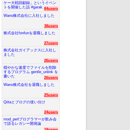
ケー大戦回顧録」というイベン
トを開催した話 #garak...
84users
Wano株式会社に入社しました
38users
株式会社fonfunを退職しました
27users
株式会社ガイアックスに入社し
ました
26users
穏やかな速度でファイルを削除
するプログラム gentle_unlink を
書いた
26users
Wano株式会社を退職しました
25users
Qiitaとブログの使い分け
24users
mod_perlプログラマーが飲み会
で語るレガシー開発論
18users