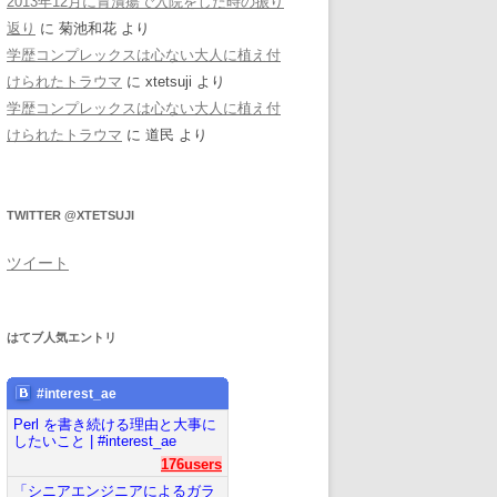
2013年12月に胃潰瘍で入院をした時の振り
返り
に
菊池和花
より
学歴コンプレックスは心ない大人に植え付
けられたトラウマ
に
xtetsuji
より
学歴コンプレックスは心ない大人に植え付
けられたトラウマ
に
道民
より
TWITTER @XTETSUJI
ツイート
はてブ人気エントリ
#interest_ae
Perl を書き続ける理由と大事に
したいこと | #interest_ae
176users
「シニアエンジニアによるガラ