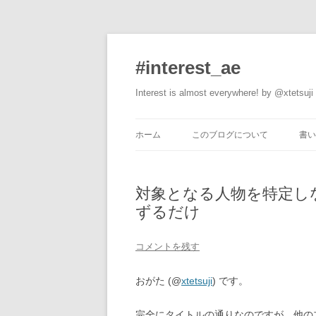
#interest_ae
Interest is almost everywhere! by @xtetsuji
ホーム
このブログについて
書い
対象となる人物を特定し
ずるだけ
コメントを残す
おがた (@
xtetsuji
) です。
完全にタイトルの通りなのですが、他の