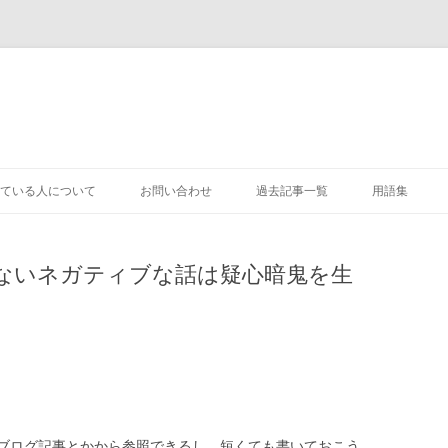
コ
ン
ている人について
お問い合わせ
過去記事一覧
用語集
テ
ン
ツ
へ
ス
ないネガティブな話は疑心暗鬼を生
キ
ッ
プ
ブログ記事とかから参照できるし、短くても書いておこう