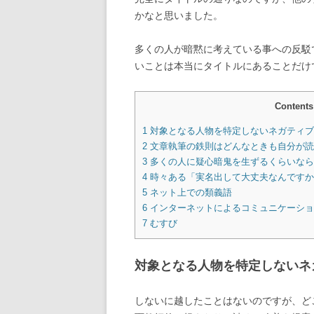
かなと思いました。
多くの人が暗黙に考えている事への反駁
いことは本当にタイトルにあることだけ
Contents
1
対象となる人物を特定しないネガティブ
2
文章執筆の鉄則はどんなときも自分が読
3
多くの人に疑心暗鬼を生ずるくらいなら
4
時々ある「実名出して大丈夫なんですか
5
ネット上での類義語
6
インターネットによるコミュニケーショ
7
むすび
対象となる人物を特定しないネ
しないに越したことはないのですが、ど