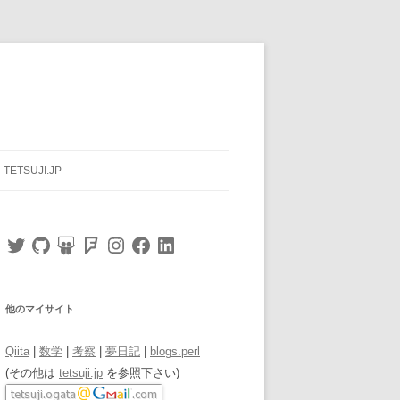
TETSUJI.JP
Twitter
GitHub
SlideShare
Foursquare
Instagram
Facebook
LinkedIn
他のマイサイト
Qiita
|
数学
|
考察
|
夢日記
|
blogs.perl
(その他は
tetsuji.jp
を参照下さい)