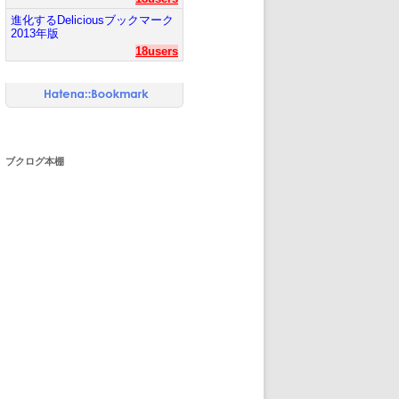
進化するDeliciousブックマーク
2013年版
18users
ブクログ本棚