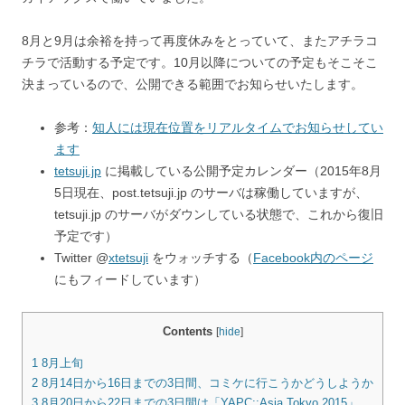
8月と9月は余裕を持って再度休みをとっていて、またアチラコ
チラで活動する予定です。10月以降についての予定もそこそこ
決まっているので、公開できる範囲でお知らせいたします。
参考：
知人には現在位置をリアルタイムでお知らせしてい
ます
tetsuji.jp
に掲載している公開予定カレンダー（2015年8月
5日現在、post.tetsuji.jp のサーバは稼働していますが、
tetsuji.jp のサーバがダウンしている状態で、これから復旧
予定です）
Twitter @
xtetsuji
をウォッチする（
Facebook内のページ
にもフィードしています）
Contents
[
hide
]
1
8月上旬
2
8月14日から16日までの3日間、コミケに行こうかどうしようか
3
8月20日から22日までの3日間は「YAPC::Asia Tokyo 2015」