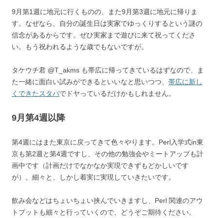
9月第1週に地元に行くものの、また9月第3週に地元に帰りま
す。なぜなら、自分の誕生日は実家でゆっくりするという謎の
信念があるからです。ぜひ実家まで遊びに来て祝ってくださ
い。もう祝われるような歳でもないですが。
タケウチ君 @T_akms も帯広に帰ってきているはずなので、ま
た一緒に面白い試みができるといいなと思いつつ、
帯広に新し
くできたスタバ
でドヤっているだけかもしれません。
9月第4週以降
第4週にはまた東京に戻ってきて色々やります。Perl入学式in東
京も第2週と第4週ですし、その他の勉強会やミートアップも計
画中です（計画だけでなかなか実現できずもどかしいです
が）。細々と、しかし着実に実現していきたいです。
飲み会などはちょいちょい挟んでいきますし、Perl 関連のアウ
トプットも細々と行っていくので、どうぞご期待ください。