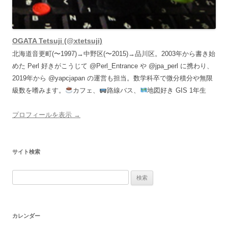
OGATA Tetsuji (@xtetsuji)
北海道音更町(〜1997)→中野区(〜2015)→品川区。2003年から書き始
めた Perl 好きがこうじて @Perl_Entrance や @jpa_perl に携わり、
2019年から @yapcjapan の運営も担当。数学科卒で微分積分や無限
級数を嗜みます。
カフェ、
路線バス、
地図好き GIS 1年生
プロフィールを表示 →
サイト検索
検
索:
カレンダー