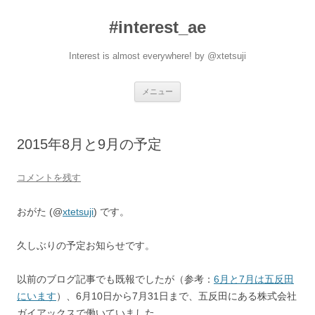
#interest_ae
Interest is almost everywhere! by @xtetsuji
コ
メニュー
ン
テ
ン
ツ
へ
2015年8月と9月の予定
ス
キ
ッ
プ
コメントを残す
おがた (@
xtetsuji
) です。
久しぶりの予定お知らせです。
以前のブログ記事でも既報でしたが（参考：
6月と7月は五反田
にいます
）、6月10日から7月31日まで、五反田にある株式会社
ガイアックスで働いていました。