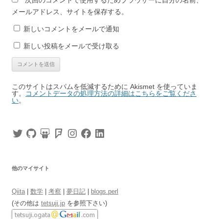
次回のコメントで使用するためブラウザーに自分の名前、
メールアドレス、サイトを保存する。
新しいコメントをメールで通知
新しい投稿をメールで受け取る
このサイトはスパムを低減するために Akismet を使っていま
す。
コメントデータの処理方法の詳細はこちらをご覧くださ
い
。
Twitter
GitHub
SlideShare
Foursquare
Instagram
Facebook
LinkedIn
他のマイサイト
Qiita
|
数学
|
考察
|
夢日記
|
blogs.perl
(その他は
tetsuji.jp
を参照下さい)