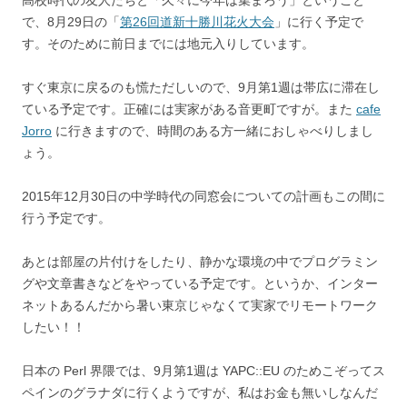
高校時代の友人たちと「久々に今年は集まろう」ということ
で、8月29日の「
第26回道新十勝川花火大会
」に行く予定で
す。そのために前日までには地元入りしています。
すぐ東京に戻るのも慌ただしいので、9月第1週は帯広に滞在し
ている予定です。正確には実家がある音更町ですが。また
cafe
Jorro
に行きますので、時間のある方一緒におしゃべりしまし
ょう。
2015年12月30日の中学時代の同窓会についての計画もこの間に
行う予定です。
あとは部屋の片付けをしたり、静かな環境の中でプログラミン
グや文章書きなどをやっている予定です。というか、インター
ネットあるんだから暑い東京じゃなくて実家でリモートワーク
したい！！
日本の Perl 界隈では、9月第1週は YAPC::EU のためこぞってス
ペインのグラナダに行くようですが、私はお金も無いしなんだ