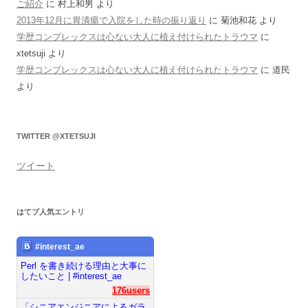
ご紹介
に
村上和男
より
2013年12月に胃潰瘍で入院をした時の振り返り
に
菊池和花
より
学歴コンプレックスは心ない大人に植え付けられたトラウマ
に
xtetsuji
より
学歴コンプレックスは心ない大人に植え付けられたトラウマ
に
道民
より
TWITTER @XTETSUJI
ツイート
はてブ人気エントリ
#interest_ae
Perl を書き続ける理由と大事に
したいこと | #interest_ae
176users
「シニアエンジニアによるガラ