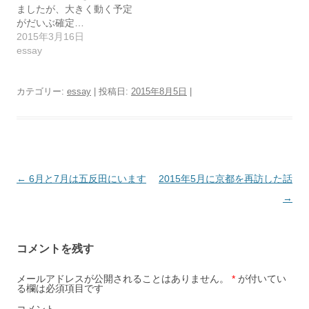
ましたが、大きく動く予定
がだいぶ確定…
2015年3月16日
essay
カテゴリー:
essay
| 投稿日:
2015年8月5日
|
投
←
6月と7月は五反田にいます
2015年5月に京都を再訪した話
稿
→
ナ
ビ
コメントを残す
ゲ
ー
メールアドレスが公開されることはありません。
*
が付いてい
る欄は必須項目です
シ