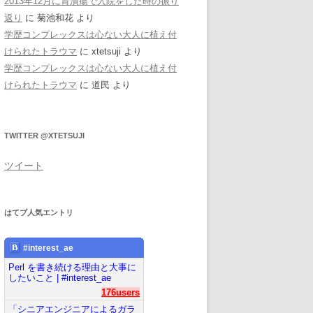
2013年12月に胃潰瘍で入院をした時の振り
返り
に
菊池和花
より
学歴コンプレックスは心ない大人に植え付
けられたトラウマ
に
xtetsuji
より
学歴コンプレックスは心ない大人に植え付
けられたトラウマ
に
道民
より
TWITTER @XTETSUJI
ツイート
はてブ人気エントリ
#interest_ae
Perl を書き続ける理由と大事に
したいこと | #interest_ae
176users
「シニアエンジニアによるガラ