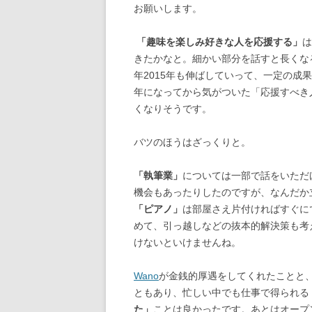
お願いします。
「趣味を楽しみ好きな人を応援する」
は
きたかなと。細かい部分を話すと長くな
年2015年も伸ばしていって、一定の成
年になってから気がついた「応援すべき
くなりそうです。
バツのほうはざっくりと。
「執筆業」
については一部で話をいただ
機会もあったりしたのですが、なんだか
「ピアノ」
は部屋さえ片付ければすぐに
めて、引っ越しなどの抜本的解決策も考
けないといけませんね。
Wano
が金銭的厚遇をしてくれたことと、
ともあり、忙しい中でも仕事で得られる
た」
ことは良かったです。あとはオープ