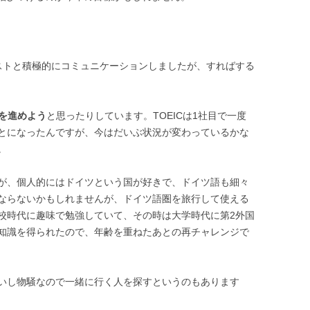
ストと積極的にコミュニケーションしましたが、すればする
強を進めよう
と思ったりしています。TOEICは1社目で一度
とになったんですが、今はだいぶ状況が変わっているかな
。
が、個人的にはドイツという国が好きで、ドイツ語も細々
ならないかもしれませんが、ドイツ語圏を旅行して使える
校時代に趣味で勉強していて、その時は大学時代に第2外国
知識を得られたので、年齢を重ねたあとの再チャレンジで
いし物騒なので一緒に行く人を探すというのもあります