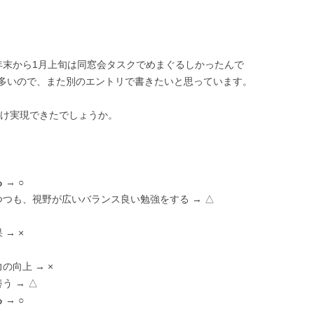
年末から1月上旬は同窓会タスクでめまぐるしかったんで
多いので、また別のエントリで書きたいと思っています。
だけ実現できたでしょうか。
る
→ ○
つつも、視野が広いバランス良い勉強をする → △
→ ×
向上 → ×
う → △
る
→ ○