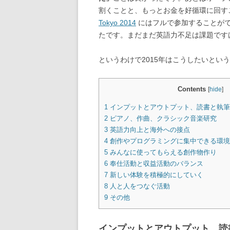
割くことと、もっとお金を好循環に回す
Tokyo 2014
にはフルで参加することが
たです。まだまだ英語力不足は課題です
というわけで2015年はこうしたいとい
Contents
[
hide
]
1
インプットとアウトプット、読書と執筆
2
ピアノ、作曲、クラシック音楽研究
3
英語力向上と海外への接点
4
創作やプログラミングに集中できる環境
5
みんなに使ってもらえる創作物作り
6
奉仕活動と収益活動のバランス
7
新しい体験を積極的にしていく
8
人と人をつなぐ活動
9
その他
インプットとアウトプット、読