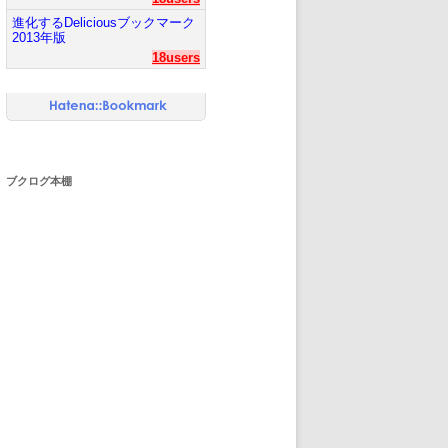
進化するDeliciousブックマーク
2013年版
18users
ブクログ本棚