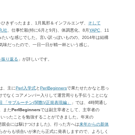
院をひきずったまま、1月風邪＆インフルエンザ、
そして
o入社
、仕事忙殺(特に6月と9月)、体調悪化、8月
YAPC
、11
みたいな感じでした。言い訳っぽいものの、2014年は結構
気味だったので、一日一日が精一杯という感じ。
年を振り返る
」が詳しいです。
は、主に
Perl入学式
と
PerlBeginners
で果たせたかなと思っ
けでなくコアメンバー入りして運営周りも手伝うことにな
第4回 「サブルーチン(関数)/正規表現編」
」
では、4時間通し
。
また
PerlBeginners
では副主宰者として、主宰者の
いったことを勉強することができました。
年末の
たが(懇親会には駆けつけました)、行った方へは
来年からの新体
らからも頃合いが来たら正式に発表しますので、よろしく