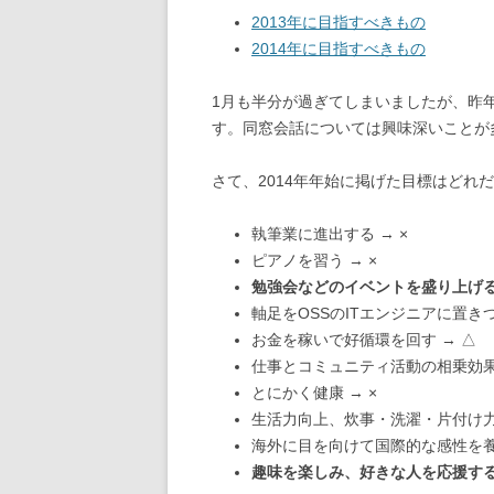
2013年に目指すべきもの
2014年に目指すべきもの
1月も半分が過ぎてしまいましたが、昨
す。同窓会話については興味深いことが
さて、2014年年始に掲げた目標はどれ
執筆業に進出する → ×
ピアノを習う → ×
勉強会などのイベントを盛り上げ
軸足をOSSのITエンジニアに置き
お金を稼いで好循環を回す → △
仕事とコミュニティ活動の相乗効果 
とにかく健康 → ×
生活力向上、炊事・洗濯・片付け力の
海外に目を向けて国際的な感性を養
趣味を楽しみ、好きな人を応援す