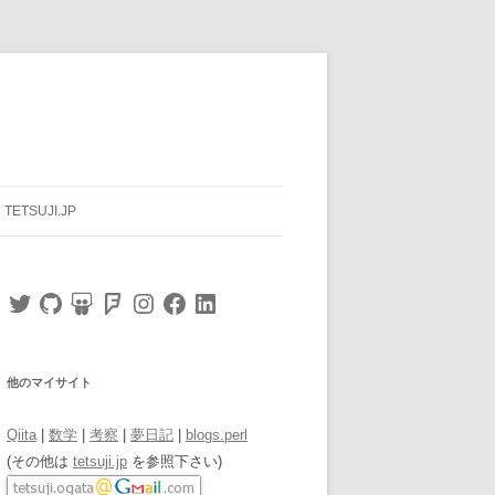
TETSUJI.JP
Twitter
GitHub
SlideShare
Foursquare
Instagram
Facebook
LinkedIn
他のマイサイト
Qiita
|
数学
|
考察
|
夢日記
|
blogs.perl
(その他は
tetsuji.jp
を参照下さい)