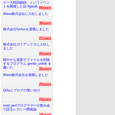
ケー大戦回顧録」というイベン
トを開催した話 #garak...
84users
Wano株式会社に入社しました
38users
株式会社fonfunを退職しました
27users
株式会社ガイアックスに入社し
ました
26users
穏やかな速度でファイルを削除
するプログラム gentle_unlink を
書いた
26users
Wano株式会社を退職しました
25users
Qiitaとブログの使い分け
24users
mod_perlプログラマーが飲み会
で語るレガシー開発論
18users