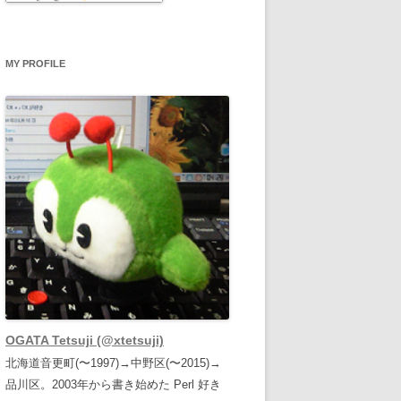
MY PROFILE
OGATA Tetsuji (@xtetsuji)
北海道音更町(〜1997)→中野区(〜2015)→
品川区。2003年から書き始めた Perl 好き