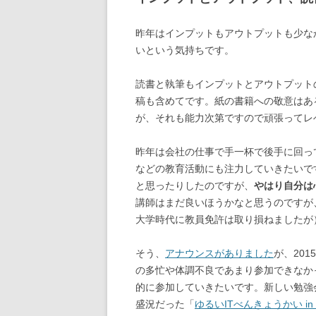
昨年はインプットもアウトプットも少な
いという気持ちです。
読書と執筆もインプットとアウトプット
稿も含めてです。紙の書籍への敬意はあ
が、それも能力次第ですので頑張ってレ
昨年は会社の仕事で手一杯で後手に回っ
などの教育活動にも注力していきたいで
と思ったりしたのですが、
やはり自分は
講師はまだ良いほうかなと思うのですが
大学時代に教員免許は取り損ねましたが
そう、
アナウンスがありました
が、201
の多忙や体調不良であまり参加できなか
的に参加していきたいです。新しい勉強
盛況だった「
ゆるいITべんきょうかい in