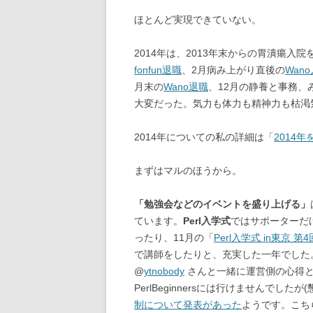
ほとんど実現できていない。
2014年は、2013年末からの胃潰瘍入
fonfun退職
、2月病み上がり直後の
Wan
月末の
Wano退職
、12月の静養と事務、
大変だった。気力も体力も精神力も枯渇
2014年についての私の詳細は「
2014
まずはマルのほうから。
「勉強会などのイベントを盛り上げる」
ています。
Perl入学式
ではサポーターだ
ったり、11月の「
Perl入学式 in東京 
で講師をしたりと、充実した一年でした
@
ytnobody
さんと一緒に運営側の心得と
PerlBeginnersには行けませんでし
制について発表があった
ようです。こち