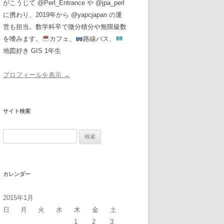
がこうじて @Perl_Entrance や @jpa_perl
に携わり、2019年から @yapcjapan の運
営も担当。数学科卒で微分積分や無限級数
を嗜みます。
カフェ、
路線バス、
地図好き GIS 1年生
プロフィールを表示 →
サイト検索
検
索:
カレンダー
2015年1月
日
月
火
水
木
金
土
1
2
3