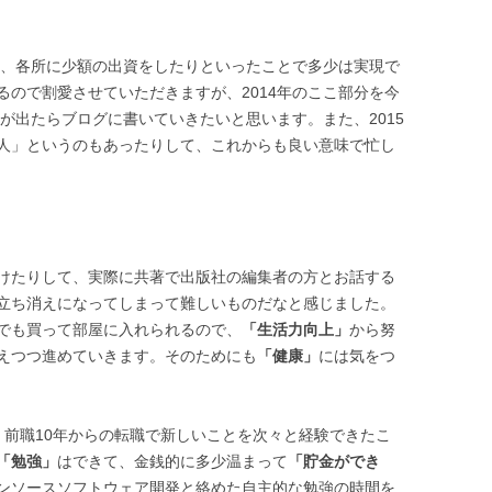
、各所に少額の出資をしたりといったことで多少は実現で
るので割愛させていただきますが、2014年のここ部分を今
果が出たらブログに書いていきたいと思います。また、2015
人」というのもあったりして、これからも良い意味で忙し
けたりして、実際に共著で出版社の編集者の方とお話する
立ち消えになってしまって難しいものだなと感じました。
でも買って部屋に入れられるので、
「生活力向上」
から努
えつつ進めていきます。そのためにも
「健康」
には気をつ
前職10年からの転職で新しいことを次々と経験できたこ
「勉強」
はできて、金銭的に多少温まって
「貯金ができ
ンソースソフトウェア開発と絡めた自主的な勉強の時間を