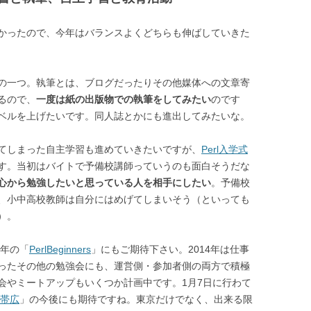
かったので、今年はバランスよくどちらも伸ばしていきた
の一つ。執筆とは、ブログだったりその他媒体への文章寄
るので、
一度は紙の出版物での執筆をしてみたい
のです
ベルを上げたいです。同人誌とかにも進出してみたいな。
てしまった自主学習も進めていきたいですが、
Perl入学式
す。当初はバイトで予備校講師っていうのも面白そうだな
心から勉強したいと思っている人を相手にしたい
。予備校
、小中高校教師は自分にはめげてしまいそう（といっても
）。
5年の「
PerlBeginners
」にもご期待下さい。2014年は仕事
ったその他の勉強会にも、運営側・参加者側の両方で積極
会やミートアップもいくつか計画中です。1月7日に行わて
 帯広
」の今後にも期待ですね。東京だけでなく、出来る限