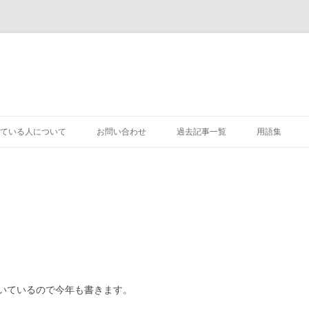
コ
ン
ている人について
お問い合わせ
過去記事一覧
用語集
テ
ン
ツ
へ
ス
キ
ッ
プ
いているので今年も書きます。