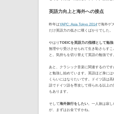
英語力向上と海外への接点
昨年は
YAPC::Asia Tokyo 2014
で海外ゲ
だけ英語力の低さに嘆くばかりでした。
やはり
TOEICを英語力の指標として勉
無理やり受けさせられて生き恥さらすこ
と。気持ちを切り替えて英語の勉強です
あと、クラシック音楽に関連するのです
と勉強し始めています。英語ほど身には
くらいにはなりたいです。ドイツ語は高
語でドイツ語を専攻して得られる以上の
もあります。
そして
海外旅行をしたい
。一人旅は寂し
が、まずはお金ですかね。