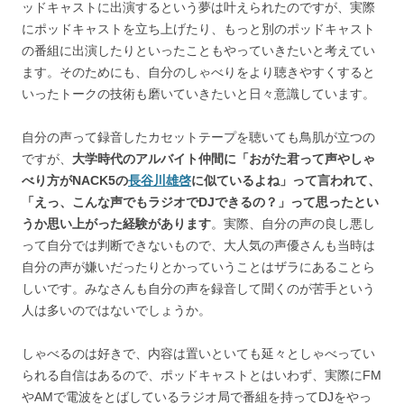
ッドキャストに出演するという夢は叶えられたのですが、実際
にポッドキャストを立ち上げたり、もっと別のポッドキャスト
の番組に出演したりといったこともやっていきたいと考えてい
ます。そのためにも、自分のしゃべりをより聴きやすくすると
いったトークの技術も磨いていきたいと日々意識しています。
自分の声って録音したカセットテープを聴いても鳥肌が立つの
ですが、
大学時代のアルバイト仲間に「おがた君って声やしゃ
べり方がNACK5の
長谷川雄啓
に似ているよね」って言われて、
「えっ、こんな声でもラジオでDJできるの？」って思ったとい
うか思い上がった経験があります
。実際、自分の声の良し悪し
って自分では判断できないもので、大人気の声優さんも当時は
自分の声が嫌いだったりとかっていうことはザラにあることら
しいです。みなさんも自分の声を録音して聞くのが苦手という
人は多いのではないでしょうか。
しゃべるのは好きで、内容は置いといても延々としゃべってい
られる自信はあるので、ポッドキャストとはいわず、実際にFM
やAMで電波をとばしているラジオ局で番組を持ってDJをやっ