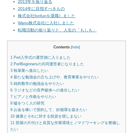
2013年を振り返る
2014年に目指すべきもの
株式会社fonfunを退職しました
Wano株式会社に入社しました
転職活動の振り返りと、人生の「もしも」
Contents
[
hide
]
1
Perl入学式の運営側に入りました
2
PerlBeginnersの共同運営者になりました
3
執筆業へ進出したい
4
新たな勉強会の立ち上げや、教育事業をやりたい
5
純粋数学の勉強会をやりたい
6
ラジオなどの音声媒体への進出したい
7
ピアノと作曲をやりたい
8
嘘をつく人の研究
9
お金を稼いで節約して、好循環を築きたい
10
健康とそれに対する投資を惜しまない
11
部屋の片付けと良質な作業環境とノマドワーキングを整備し
たい