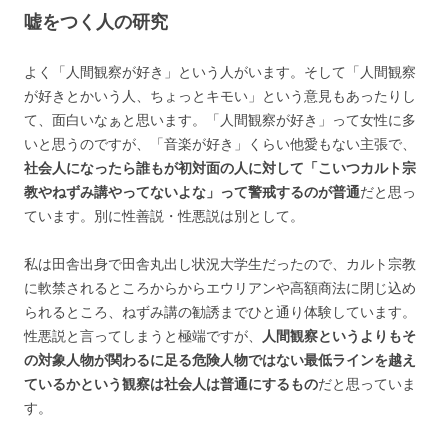
嘘をつく人の研究
よく「人間観察が好き」という人がいます。そして「人間観察
が好きとかいう人、ちょっとキモい」という意見もあったりし
て、面白いなぁと思います。「人間観察が好き」って女性に多
いと思うのですが、「音楽が好き」くらい他愛もない主張で、
社会人になったら誰もが初対面の人に対して「こいつカルト宗
教やねずみ講やってないよな」って警戒するのが普通
だと思っ
ています。別に性善説・性悪説は別として。
私は田舎出身で田舎丸出し状況大学生だったので、カルト宗教
に軟禁されるところからからエウリアンや高額商法に閉じ込め
られるところ、ねずみ講の勧誘までひと通り体験しています。
性悪説と言ってしまうと極端ですが、
人間観察というよりもそ
の対象人物が関わるに足る危険人物ではない最低ラインを越え
ているかという観察は社会人は普通にするもの
だと思っていま
す。