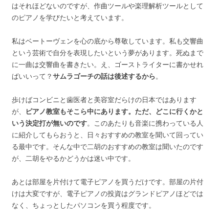
はそれほどないのですが、作曲ツールや楽理解析ツールとして
のピアノを学びたいと考えています。
私はベートーヴェンを心の底から尊敬しています。私も交響曲
という芸術で自分を表現したいという夢があります。死ぬまで
に一曲は交響曲を書きたい。え、ゴーストライターに書かせれ
ばいいって？
サムラゴーチの話は後述するから
。
歩けばコンビニと歯医者と美容室だらけの日本ではあります
が、
ピアノ教室もそこら中にあります。ただ、どこに行くかと
いう決定打が無いのです
。このあたりも音楽に携わっている人
に紹介してもらおうと、日々おすすめの教室を聞いて回ってい
る最中です。そんな中で二胡のおすすめの教室は聞いたのです
が、二胡をやるかどうかは迷い中です。
あとは部屋を片付けて電子ピアノを買うだけです。部屋の片付
けは大変ですが、電子ピアノの投資はグランドピアノほどでは
なく、ちょっとしたパソコンを買う程度です。