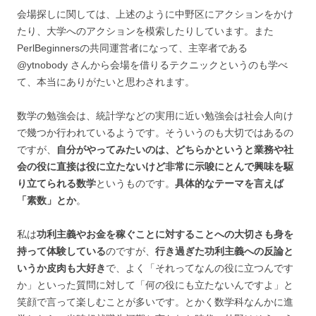
会場探しに関しては、上述のように中野区にアクションをかけ
たり、大学へのアクションを模索したりしています。また
PerlBeginnersの共同運営者になって、主宰者である
@ytnobody さんから会場を借りるテクニックというのも学べ
て、本当にありがたいと思わされます。
数学の勉強会は、統計学などの実用に近い勉強会は社会人向け
で幾つか行われているようです。そういうのも大切ではあるの
ですが、
自分がやってみたいのは、どちらかというと業務や社
会の役に直接は役に立たないけど非常に示唆にとんで興味を駆
り立てられる数学
というものです。
具体的なテーマを言えば
「素数」とか
。
私は
功利主義やお金を稼ぐことに対することへの大切さも身を
持って体験している
のですが、
行き過ぎた功利主義への反論と
いうか皮肉も大好き
で、よく「それってなんの役に立つんです
か」といった質問に対して「何の役にも立たないんですよ」と
笑顔で言って楽しむことが多いです。とかく数学科なんかに進