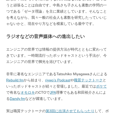
うと頑張ることは自由です。中島さち子さんも素数の学問の一
つである「ゼータ理論」を主に業績としています。そんなこと
を考えながら、我々一般の社会人も素数を研究したっていいじ
ゃないかと、現在やり方などを模索している最中です。
ラジオなどの音声媒体への進出したい
エンジニアの世界では情報の提供方法が時代とともに変わって
きています。一時期流行ったポッドキャストという手法が、今
エンジニアの世界で脚光を浴びています。
非常に著名なエンジニアであるTatsuhiko Miyagawaさんによる
Rebuild.fm
から始まり、
riywo’s Podcast
や
職質テックトーク
と
いったポッドキャストが続々と登場しました。最近では
ボケて
で有名な
オモロキ
のCTOで
JPA
理事でもある和田裕介さんによ
る
Dandy.fm
などが躍進しています。
実は職質テックトークの
第3回に出演させてもらったり
して、ポ