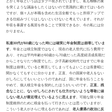
とかく年収という話はタブー視されていますし、私も蜘蛛の巣
を突くような議論をしたくはないので意識的に避けてはいるの
ですが、個々人が本職を含めた生活全般でもっと所得アップで
きる仕組みづくりはしないといけないと考えています。それが
年収を暴露する風習を作ることで実現できるか、今の私には分
かりません。
私達30代が60歳になった時には確実に年金制度は崩壊していま
す
。年金とは積立制度ではなく、現在の老人世代に払う費用で
あり、それは平均年齢が60歳から70歳だった高度経済成長期だ
からこそなりたつ制度でした。少子高齢化時代ではすでに年金
制度は崩壊していると断言してしまってもよいことは長妻昭に
聞かなくてもすぐに分かります。正直、今の国家や老人をない
がしろにしてもいいというのであれば、国に年金を払うことを
やめて、個人積立年金を契約したほうがいいのです。
正直、残
念なことに、ないがしろにされても仕方がないような尊敬に値
しない老人が最近増えているように思えます
。可能な限り年金
制度維持のために税金を払って行きたいとは思っていますが、
こういう老人がさらに増えるのであれば、
老人優遇の政治に反