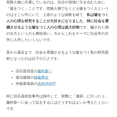
危険人物に共通しているのは、自分の領域に引き込むために
「嘘をつく」ことです。危険人物でなくとも嘘をつく人という
のはそこら中にいて、上述のような経験を経て、
私は嘘をつく
人の心理を研究することが大好きになりました
。
特に社会を震
撼させるような嘘をつく人の心理は超大好物
です。騙された側
の出方というのも興味深い。今からこれをテーマに社会学の大
学に入学したいくらいです。
昔から最近まで、社会を震撼させるような嘘をつく私の研究題
材となったのは以下の三人です。
旧石器捏造の
藤村新一
違法建築の
姉歯秀次
作曲家偽装の
佐村河内守
特に旧石器捏造事件は熱中して、実際に「遺跡」に行ったり、
藤村新一に会って話をするにはどうすればよいか考えたくらい
です。