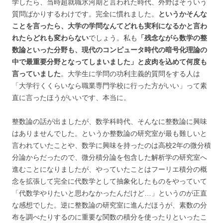
学したら、当時超就職氷河期と言われた時代、外野はそういう
質問ばかりするわけです。完全に慣れました。
というかそんな
ことを言ったら、大学の学問なんてどれも実利になるかと言わ
れたらどれも変わらない
でしょう。私も
「残念ながら数学の整
数論といった分野も、現代のコンピュータ時代の暗号化理論の
中で最重要分野となってしまいました」と皮肉を込めて何度も
言っていました
。大学生に学問の功利主義的質問をする人は
「大学行くくらいなら職業専門学校に行った方がいい」って素
直に言ったほうがいいです、本当に。
整数論の話が出ましたが、数学科時代、そんなに整数論に興味
はありませんでした。というか整数論の研究室が最も難しいと
言われていたことや、数学に興味を持ったのは高校2年の微分積
分論からだったので、微分積分論を包含した解析学の研究室へ
進むことになりましたが、やっていたことはフーリエ積分の概
念を拡張して完全に代数学として抽象化したものをやっていて
「代数学やりたいと思わなかったんだけど…」というのが正直
な感想でした。逆に整数論の研究室に進んだほうが、素数の分
布を調べたりするのに重要な関数の積分を使ったりといったこ