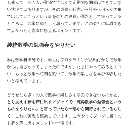
も盛んで、個々人が業務で忙しくて定期的な開催はできていな
い状況ではありますが、その成果が社内から社外へ何らかの形
で出していこうという事を会社の役員が課題として持っている
ところは、非常に頼もしく思っています。この会社に転職でき
てよかったと素直に思えるポイントです。
純粋数学の勉強会をやりたい
私は数学科出身です。最近はプログラミング活動ばかりで数学
からは遠ざかってしまったのですが、たまにやってみると面白
い。もっと数学へ時間を割いて、数学の楽しさを再び体験した
いと考えています。
どうせなら多くの人で数学の楽しさを享受できないものかと、
とりあえず夢を声に出すメソッドで「純粋数学の勉強会という
ものをやりたい」と言っていたら一部から期待されている
らし
く、これの実現も模索しています。こうやってブログに書くの
も夢を声に出すメソッドの一環です。