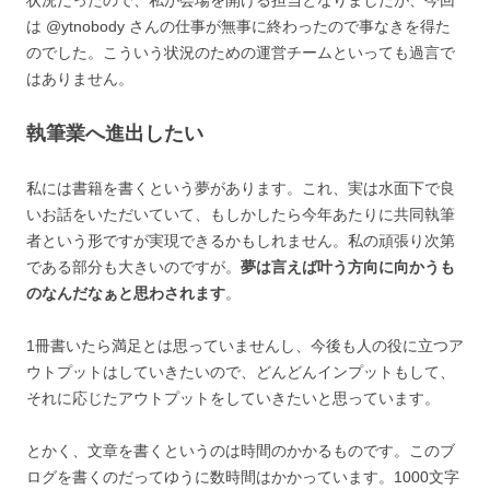
状況だったので、私が会場を開ける担当となりましたが、今回
は @ytnobody さんの仕事が無事に終わったので事なきを得た
のでした。こういう状況のための運営チームといっても過言で
はありません。
執筆業へ進出したい
私には書籍を書くという夢があります。これ、実は水面下で良
いお話をいただいていて、もしかしたら今年あたりに共同執筆
者という形ですが実現できるかもしれません。私の頑張り次第
である部分も大きいのですが。
夢は言えば叶う方向に向かうも
のなんだなぁと思わされます
。
1冊書いたら満足とは思っていませんし、今後も人の役に立つア
ウトプットはしていきたいので、どんどんインプットもして、
それに応じたアウトプットをしていきたいと思っています。
とかく、文章を書くというのは時間のかかるものです。このブ
ログを書くのだってゆうに数時間はかかっています。1000文字