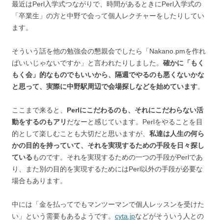
最近はPerl入学式つながりで、時間があるときにPerl入学式の
「卒業生」の方と中野で会って個人レクチャーをしたりしてい
ます。
そういう話を他の勉強会の懇親会でしたら「Nakano.pmを作れ
ばいいじゃないですか」と言われたりしました。
確かに「もく
もく会」的なものでもいいから、隔週でやるのも悪くないかな
と思って、実際に中野駅周辺で会場探しなどを始めています
。
ここまで来ると、
Perlにこだわるのも、それにこだわらない活
動をするのもアリ
だなーと感じています。Perlをやることを目
的として楽しむことも大切だと思いますが、
私達は人生の何ら
かの目的を持っていて、それを実現するための手段を日々探し
ている
ものです。それを実現するための一つの手段がPerlであ
り、また別の目的を実現するためにはPerl以外の手段が必要な
場合もあります。
中には「金を払ってでもマンツーマンで個人レッスンを受けた
い」という需要もあるようです。
cyta.jp
などがそういう人との