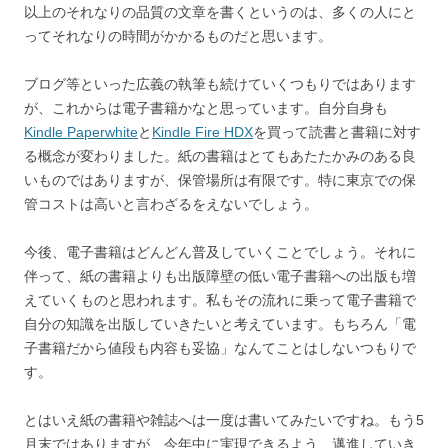
以上のそれなりの品質の文章を書くというのは、多くの人にと
ってそれなりの時間がかかるものだと思います。
ブログ等といった広義の執筆も続けていくつもりではあります
が、これからは電子書籍かなと思っています。自分自身も
Kindle Paperwhite
と
Kindle Fire HDX
を買って読書と書籍に対す
る概念が変わりました。紙の書籍はとてもあたたかみのある良
いものではありますが、保管場所は有限です。特に東京での保
管コストは高いと言わざるをえないでしょう。
今後、電子書籍はどんどん普及していくことでしょう。それに
伴って、紙の書籍よりも出版障壁の低い電子書籍への出版も増
えていくものと思われます。私もその流れに乗って電子書籍で
自分の知識を出版していきたいと考えています。もちろん「電
子書籍だから値段も内容も妥協」なんてことはしないつもりで
す。
とはいえ紙の書籍や雑誌へは一度は書いてみたいですね。もう5
月末ではありますが、今年中に実現できるよう、邁進していき