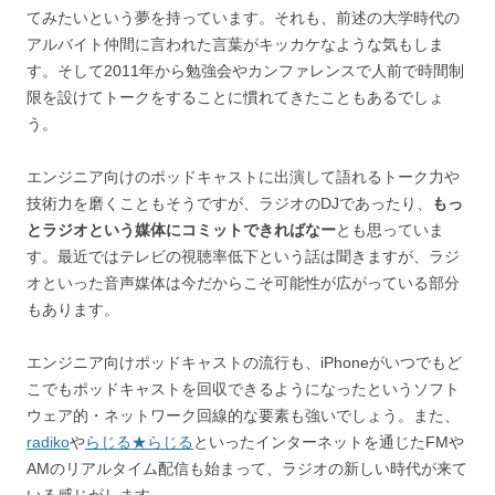
てみたいという夢を持っています。それも、前述の大学時代の
アルバイト仲間に言われた言葉がキッカケなような気もしま
す。そして2011年から勉強会やカンファレンスで人前で時間制
限を設けてトークをすることに慣れてきたこともあるでしょ
う。
エンジニア向けのポッドキャストに出演して語れるトーク力や
技術力を磨くこともそうですが、ラジオのDJであったり、
もっ
とラジオという媒体にコミットできればなー
とも思っていま
す。最近ではテレビの視聴率低下という話は聞きますが、ラジ
オといった音声媒体は今だからこそ可能性が広がっている部分
もあります。
エンジニア向けポッドキャストの流行も、iPhoneがいつでもど
こでもポッドキャストを回収できるようになったというソフト
ウェア的・ネットワーク回線的な要素も強いでしょう。また、
radiko
や
らじる★らじる
といったインターネットを通じたFMや
AMのリアルタイム配信も始まって、ラジオの新しい時代が来て