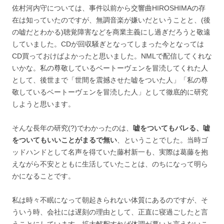
佐村河内守については、事件以前から交響曲HIROSHIMAの存
在は知っていたのですが、無調音楽が嫌いだということと、(後
の嘘だとわかる)聴覚障害などを商業主義にし過ぎだろうと敬遠
していました。CDが回収騒ぎとなってしまった今となっては
CD買っておけばよかったと思いました。NMLで配信してくれな
いかな。私の尊敬しているベートーヴェンを冒涜してくれた人
として、後世まで「世間を震撼させた嘘をついた人」「私の尊
敬しているベートーヴェンを冒涜した人」として徹底的に研究
しようと思います。
そんな長年の研究(?)でわかったのは、
嘘をついてもバレる、嘘
をついてもいいことがまるで無い
、ということでした。当時ゴ
ッドハンドとして名声を得ていた藤村新一も、実際は葛藤を抱
えながら不安とともに生活していたことは、のちになって明ら
かになることです。
私は時々不眠になって朝起きられない体質にあるのですが、そ
ういう時、会社には遅刻の理由として、正直に寝過ごしたと言