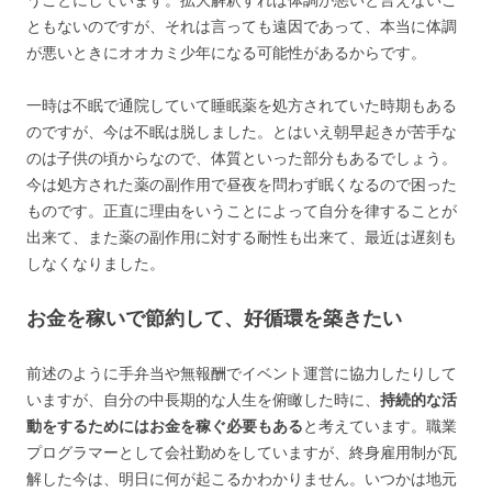
うことにしています。拡大解釈すれば体調が悪いと言えないこ
ともないのですが、それは言っても遠因であって、本当に体調
が悪いときにオオカミ少年になる可能性があるからです。
一時は不眠で通院していて睡眠薬を処方されていた時期もある
のですが、今は不眠は脱しました。とはいえ朝早起きが苦手な
のは子供の頃からなので、体質といった部分もあるでしょう。
今は処方された薬の副作用で昼夜を問わず眠くなるので困った
ものです。正直に理由をいうことによって自分を律することが
出来て、また薬の副作用に対する耐性も出来て、最近は遅刻も
しなくなりました。
お金を稼いで節約して、好循環を築きたい
前述のように手弁当や無報酬でイベント運営に協力したりして
いますが、自分の中長期的な人生を俯瞰した時に、
持続的な活
動をするためにはお金を稼ぐ必要もある
と考えています。職業
プログラマーとして会社勤めをしていますが、終身雇用制が瓦
解した今は、明日に何が起こるかわかりません。いつかは地元