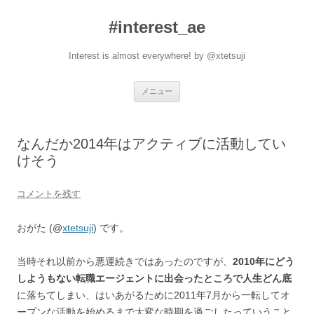
#interest_ae
Interest is almost everywhere! by @xtetsuji
コ
メニュー
ン
テ
ン
ツ
へ
なんだか2014年はアクティブに活動してい
ス
キ
けそう
ッ
プ
コメントを残す
おがた (@
xtetsuji
) です。
当時それ以前から悪運続きではあったのですが、
2010年にどう
しようもない転職エージェントに出会ったところで人生どん底
に落ちてしまい、はいあがるために2011年7月から一転してオ
ープンな活動を始めるまで大変な時期を過ごしたっていうこと