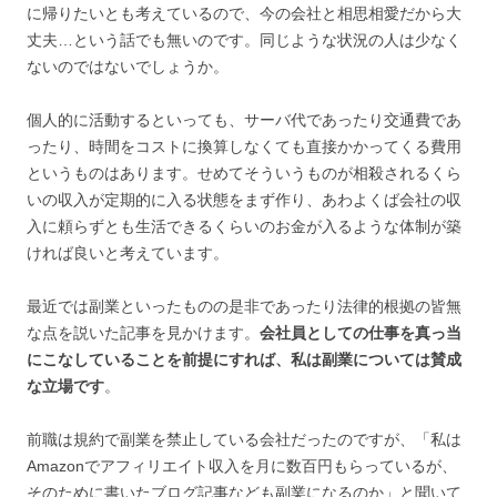
に帰りたいとも考えているので、今の会社と相思相愛だから大
丈夫…という話でも無いのです。同じような状況の人は少なく
ないのではないでしょうか。
個人的に活動するといっても、サーバ代であったり交通費であ
ったり、時間をコストに換算しなくても直接かかってくる費用
というものはあります。せめてそういうものが相殺されるくら
いの収入が定期的に入る状態をまず作り、あわよくば会社の収
入に頼らずとも生活できるくらいのお金が入るような体制が築
ければ良いと考えています。
最近では副業といったものの是非であったり法律的根拠の皆無
な点を説いた記事を見かけます。
会社員としての仕事を真っ当
にこなしていることを前提にすれば、私は副業については賛成
な立場です
。
前職は規約で副業を禁止している会社だったのですが、「私は
Amazonでアフィリエイト収入を月に数百円もらっているが、
そのために書いたブログ記事なども副業になるのか」と聞いて