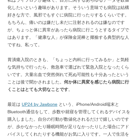
私はライフログが趣味で、自分に関するあらゆるデータを数値
化したいという趣味があります。そういう意味でも病院は結構
好きな方で、風邪でもすぐに病院に行ったりするくらいです。
もちろん、痛いのは嫌だし未だに注射されるのは嫌なのです
が、ちょっと体に異常があったら病院に行こうとするタイプで
はあります。「健康な人」が保険金泥棒と揶揄する典型的な人
ですね、私って。
胃潰瘍入院のときも、「ちょっと内科に行ってみるか」と気軽
な気持ちで行ったら、救急車で運ばれて緊急入院となったくら
いです。大量出血で突然倒れて死ぬ可能性も十分あったという
ことは後で聞かされました。
何か体に異変を感じたら病院に行
くことはとても大切なことです
。
最近は
UP24 by Jawbone
という、iPhone/Android端末と
Bluetooth通信をして、歩数や就寝を管理してくれるデバイスを
購入しました。自分の行動が数値化されるだけで嬉しいのです
が、歩かなかったり睡眠時間が足りなかったりした場合にアド
バイスしてくれたりする機能がお気に入りです。一人で生活を