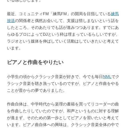
いる感じがします。
最近、コミュニティFM「練馬FM」の開局を目指している
練馬
放送
の関係者と偶然お会いして、支援は惜しまないという話を
したところ、そのあたりでも話が進みつつあります。すでにあ
らゆるプロによってDJという枠は埋まっているらしいですが、
ラジオという媒体を伸ばしていく活動はしていきたいと考えて
います。
ピアノと作曲をやりたい
小学生の頃からクラシック音楽が好きで、今でも毎日
NML
でク
ラシック音楽を聴き漁っているのですが、ピアノと作曲をやる
ことが昔からの夢でありました。
作曲自体は、中学時代から楽理の書籍を買ってリコーダーの曲
を作曲したりしていたのですが、和声というものに対する理解
が進まず、そのための第一歩としてピアノを習いたいと考えて
います。ピアノ曲自体への興味は、クラシック音楽全体の中で