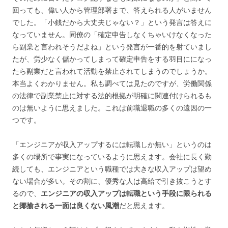
回っても、偉い人から管理部署まで、答えられる人がいません
でした。「小銭だから大丈夫じゃない？」という発言は答えに
なっていません。同僚の「確定申告しなくちゃいけなくなった
ら副業と言われそうだよね」という発言が一番的を射ていまし
たが、労少なく儲かってしまって確定申告をする羽目にになっ
たら副業だと言われて活動を禁止されてしまうのでしょうか。
本当よくわかりません。私も調べては見たのですが、労働関係
の法律で副業禁止に対する法的根拠が明確に関連付けられるも
のは無いように思えました。これは前職退職の多くの遠因の一
つです。
「エンジニアが収入アップするには転職しか無い」というのは
多くの場所で事実になっているように思えます。会社に長く勤
続しても、エンジニアという職種では大きな収入アップは望め
ない場合が多い。その割に、優秀な人は高給で引き抜こうとす
るので、
エンジニアの収入アップは転職という手段に限られる
と揶揄される一面は良くない風潮
だと思えます。