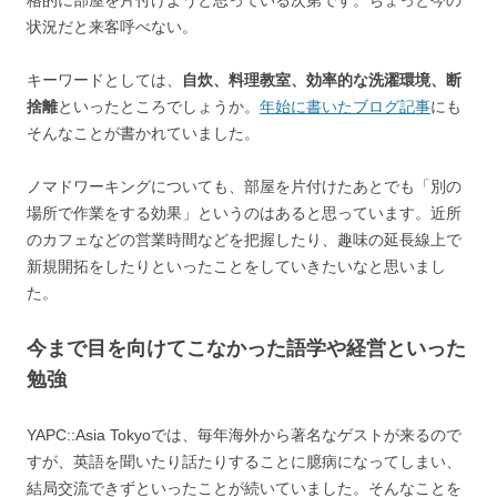
格的に部屋を片付けようと思っている次第です。ちょっと今の
状況だと来客呼べない。
キーワードとしては、
自炊、料理教室、効率的な洗濯環境、断
捨離
といったところでしょうか。
年始に書いたブログ記事
にも
そんなことが書かれていました。
ノマドワーキングについても、部屋を片付けたあとでも「別の
場所で作業をする効果」というのはあると思っています。近所
のカフェなどの営業時間などを把握したり、趣味の延長線上で
新規開拓をしたりといったことをしていきたいなと思いまし
た。
今まで目を向けてこなかった語学や経営といった
勉強
YAPC::Asia Tokyoでは、毎年海外から著名なゲストが来るので
すが、英語を聞いたり話たりすることに臆病になってしまい、
結局交流できずといったことが続いていました。そんなことを