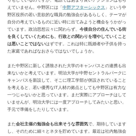
りもしているのですが、電話ではあまり良いアクションはもら
えていません。中野区には「
中野アフターシックス
」という中
野区役所の若い意欲的な職員の勉強会があるらしく、テーマが
自分の考えているものに近い時に出てみようと機会をうかがっ
ています。政治思想云々に関わらず、
今後自分の住んでいる街
を良くしていくためにも、行政との関わりを増やしていくこと
は悪いことではない
はずです。これは特に既婚者や子供を持っ
た家庭であればなおさらではないでしょうか。
また中野区に新しく誘致された大学のキャンパスとの連携も出
来ないかと考えています。明治大学が中野セントラルパークに
キャンパスを新設して、そこに理工学部が併設されていること
を考えると、若い優秀なIT人材の拠点としても中野区は有力な
一つじゃないかと思っています。まだ実際にアプローチはして
いませんが、明治大学には一度アプローチしてみたいと思い、
手元で準備をしたりしています。
また
会社主催の勉強会も出来そうな雰囲気
で、期待しています
し、そのために細々とネタを貯めています。最近は社内勉強会