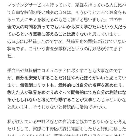
マッチングサービスを行っていて、家庭を持っている人に比べ
て自由な時間の多い独身の自分は、そういうところでお金をも
らって人にモノを教えるのも悪く無いと思いました。世の中、
金で人の時間を買ってでもいいから深く学びたいという人だっ
ているという需要に答えることは悪くない
と思っています。
cyta.jpには登録したのですが、登録審査の面接に行けていない
状況です。こういう審査が厳格だというのは好感が持てます
ね。
手弁当や無報酬でコミュニティに尽くすことも大事なのです
が、
自分を安売りすることだけはやめたほうがいい
と思ってい
ます。
無報酬コミットも、最終的には自分の名声を高めたり、
教えた人が業界をめぐりめぐって間接的にでも自分の利益にな
るかもしれないと考えて行動することが大事
なんじゃないかな
と思います。そうじゃないと持続的に活動できない。
私が住んでいる中野区などの自治体と協力できないかとか考え
たりもして、実際に中野区の課に電話をしたりと行動に移した