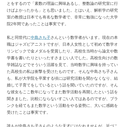
とをするので「素数の理論に興味あるし、整数論の研究室に行
けばよかったかも」とも思いました。とはいえ、解析学の研究
室の教授は日本でも有名な数学者で、非常に勉強になった大学
院2年間であったことは事実です。
私と同世代に
中島さち子
さんという数学者がいます。現在の本
職はジャズピアニストですが、日本人女性として初めて数学オ
リンピックで金メダルを受賞したり、高校生当時から論文や数
学書を書いたりといったすさまじい人でした。高校生向けの数
学雑誌などでそういう活躍を見て、当時数学に興味を持ってい
た高校生の私は衝撃を受けたものです。そんな中島さち子さん
も、私が大学院を卒業する頃には研究活動を聞かなくなり、結
婚して子育てをしているという話を聞いていたのですが、そん
な彼女もここ数年になってまた数学活動を再開したという話を
聞きました。比較にならないすごい人ではあるのですが、ブラ
ンクを経てもまた数学という活動をやる姿勢に、大いに感銘を
受けたことは事実です。
誰もが中島さち子さんのような天才にはなれませんが、近づこ