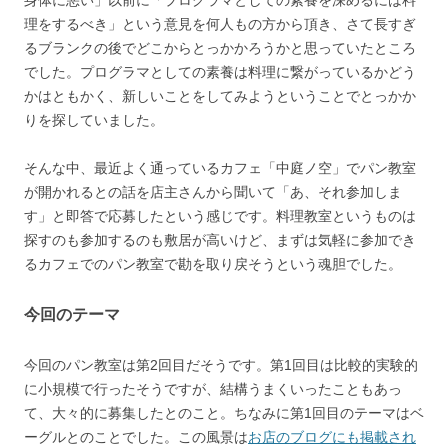
身体に悪い」以前に「プログラマとしての素養を深めるには料
理をするべき」という意見を何人もの方から頂き、さて長すぎ
るブランクの後でどこからとっかかろうかと思っていたところ
でした。プログラマとしての素養は料理に繋がっているかどう
かはともかく、新しいことをしてみようということでとっかか
りを探していました。
そんな中、最近よく通っているカフェ「中庭ノ空」でパン教室
が開かれるとの話を店主さんから聞いて「あ、それ参加しま
す」と即答で応募したという感じです。料理教室というものは
探すのも参加するのも敷居が高いけど、まずは気軽に参加でき
るカフェでのパン教室で勘を取り戻そうという魂胆でした。
今回のテーマ
今回のパン教室は第2回目だそうです。第1回目は比較的実験的
に小規模で行ったそうですが、結構うまくいったこともあっ
て、大々的に募集したとのこと。ちなみに第1回目のテーマはベ
ーグルとのことでした。この風景は
お店のブログにも掲載され