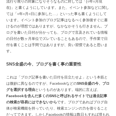
流行り廃りの対象になりそうなものに対しては「(○年○月現
在)」と書くようにしています。また、イベント参加などに関し
ては「○年○月○日に参加した…」といった事も書くようにして
います。イベント参加のブログ記事はなるべく参加後すぐに書
けるのが理想ではありますが、なかなかそうも行きません。ブ
ログを書いた日付が分かっても、ブログで言及されている情報
の日付が数ヶ月単位でズレていることもあるので、手作業で日
付を書くことは手間ではありますが、良い習慣であると思いま
す。
SNS全盛の今、ブログを書く事の重要性
これは「ブログ記事を書いた日付を目立たせよ」という本筋と
は微妙に異なるのですが、Facebookなどの
SNS全盛の今、ブロ
グを選択する理由
というものがあります。端的に言えば、
Facebookを含んだ多くのSNSと呼ばれるサイトでは過去記事
の検索が容易にはできないから
です。ブログであればブログ自
体が検索機能を持っていたり、検索エンジンの力を借りること
だってできます。しかしFacebookの情報は数日もすれば埋もれ