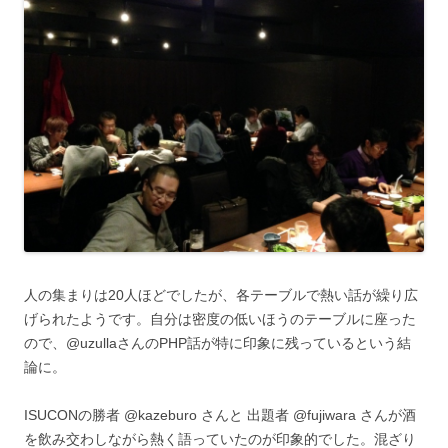
人の集まりは20人ほどでしたが、各テーブルで熱い話が繰り広
げられたようです。自分は密度の低いほうのテーブルに座った
ので、@uzullaさんのPHP話が特に印象に残っているという結
論に。
ISUCONの勝者 @kazeburo さんと 出題者 @fujiwara さんが酒
を飲み交わしながら熱く語っていたのが印象的でした。混ざり