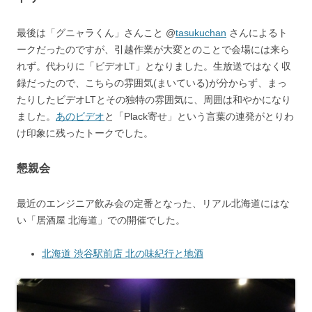
最後は「グニャラくん」さんこと @
tasukuchan
さんによるト
ークだったのですが、引越作業が大変とのことで会場には来ら
れず。代わりに「ビデオLT」となりました。生放送ではなく収
録だったので、こちらの雰囲気(まいている)が分からず、まっ
たりしたビデオLTとその独特の雰囲気に、周囲は和やかになり
ました。
あのビデオ
と「Plack寄せ」という言葉の連発がとりわ
け印象に残ったトークでした。
懇親会
最近のエンジニア飲み会の定番となった、リアル北海道にはな
い「居酒屋 北海道」での開催でした。
北海道 渋谷駅前店 北の味紀行と地酒