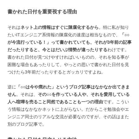
書かれた日付を重要視する理由
それは
ネット上の情報はすぐに陳腐化するから
。特に私が知り
たいITエンジニア系情報の陳腐化の速度は相当なもので、
「○○
が今流行っている！」って書かれていても、それが3年前の記事
だったりすると、今とはだいぶ情勢が違ったりする
わけです。
書かれた日付が見つけやすければいいものの、それを知る事が
困難な場合もあったりして、やっとの思いで書かれた日付を見
つけたら3年前だったりするとガッカリですよね。
逆に
「○○は今や廃れた」というブログ記事はなかなか出てきま
せん
。それは、
その○○を作っている人や、それを愛用している
人へ喧嘩を売ること同然であることも一つの理由
です。こうい
う情報はなかなかネットに上がらない。だからこそ勉強会やエ
ンジニア同士のリアルな交流が必要なのですが、その話はまた
別のブログ記事で。