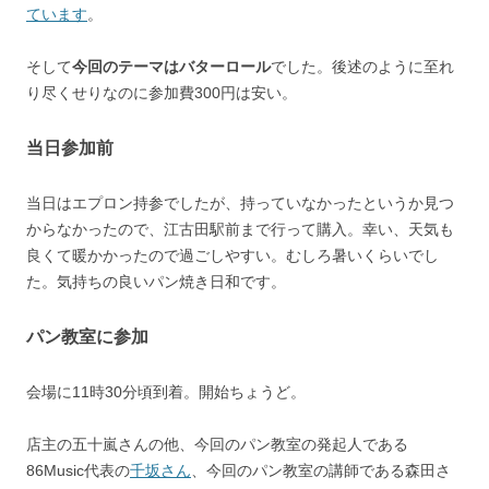
ています
。
そして
今回のテーマはバターロール
でした。後述のように至れ
り尽くせりなのに参加費300円は安い。
当日参加前
当日はエプロン持参でしたが、持っていなかったというか見つ
からなかったので、江古田駅前まで行って購入。幸い、天気も
良くて暖かかったので過ごしやすい。むしろ暑いくらいでし
た。気持ちの良いパン焼き日和です。
パン教室に参加
会場に11時30分頃到着。開始ちょうど。
店主の五十嵐さんの他、今回のパン教室の発起人である
86Music代表の
千坂さん
、今回のパン教室の講師である森田さ