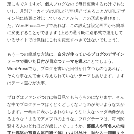
定にもできますが、個人ブログなので毎日更新するわけでもな
いし、月別アーカイブのURLが “/年/月/” であることがURLデザ
イン的に綺麗に対比していることから、この形式を選びまし
た。WordPressユーザであれば、この設定は設定画面から簡単
に変更することができます (上述の通り既に別形式で運用して
いるサイトでは気軽にこれを変更すべきではないでしょう)。
もう一つの簡単な方法は、
自分が使っているブログのデザイン
テーマで書いた日付が目立つテーマを選ぶ
ことでしょう。
WordPressでも、ブログを書いた日付が目立つものもあれば、
そんな事なんて全く考えられていないテーマもあります。まず
はテーマ選びが大事。
ブログはファンがつけば毎日見てもらうものになります。そん
な中でブログテーマはくどくどしくないものが良いような気が
します。一画面に表示しきれないような巨大なヘッダ画像があ
るような「まるでアメブロのような」ブログテーマは、毎日閲
覧する人のどれほどが嬉しいでしょうか。
芸能人や有名人の端
正な容姿の写真を毎日観て嬉しい人以外は、単なる一画面スク