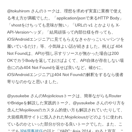
@tokuhirom さんのトークは、理想を求めず実直に業務で使え
る考え方が満載でした。「application/jsonで来るHTTP Body」
「vhostをけちっても意味が無い」「URLの v1 とかよりも X-
API-Versionヘッダ」「結局頑張って内部仕様を作っても、
iOS/Androidエンジニアに見てもらえなきゃかっこいいパンツを
履いているだけ」等、小気味よい話が続きました。例えば 404
Not Foundは、APIが指し示すリソースが無かった場合は200
OKでカラBodyを返しておけばよくて、API自体が存在しない場
合にのみ404 Not Foundを返せば良いなど。確かに、
iOS/Androidエンジニアは404 Not Foundの解釈をするなら後者
寄りなのかなと思いました。
@yusukebe さんのMojoliciousトークは、簡単ながらもRouter
やBridgeを解説した実践的トーク。@yusukebe さんのやり方を
含んだMojoliiousのカスタム的使い方も解説されていたりして、
大規模商用サイトに投入されたMojoliciousがどのように使われ
ているのかといった部分が分かる良いトークでした。また、こ
こでも
JPA理事就任
の話と「YAPC::Asia 2014」やるよ宣言。こ