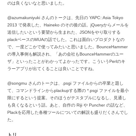
のは良くないなと思いました。
@azumakuniyuki さんのトークは、先日の YAPC::Asia Tokyo
2013 で発表した、Haineko のその後の話。jQueryからメールを
送信したいという要望から生まれた、JSONをやり取りする
plackベースのMUAの話でした。これは面白いプロダクトなの
で、一度どこかで使ってみたいと思いました。BounceHammer
の導入事例も解説され、「あの会社もBounceHammerのユー
ザ」といったことがわかってよかったです。こういうPerlのキ
ラーアプリが出てくることは良いことですね。
@songmu さんのトークは、.psgi ファイルからの卒業と題し
て、コマンドラインからplackupする際の *.psgi ファイルを最小
限にするという提案。そのほうがテスタブルになるし、見通し
も良くなるという話。あと、自作の Riji や Puncher の話など、
Plackを応用した各種ツールについての解説も盛りだくさんでし
た。
トリ