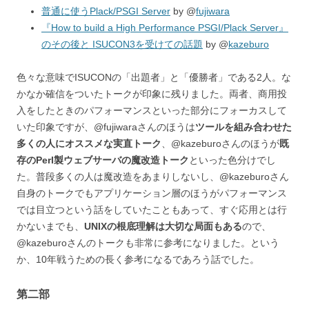
普通に使うPlack/PSGI Server
by @
fujiwara
『How to build a High Performance PSGI/Plack Server』
のその後と ISUCON3を受けての話題
by @
kazeburo
色々な意味でISUCONの「出題者」と「優勝者」である2人。な
かなか確信をついたトークが印象に残りました。両者、商用投
入をしたときのパフォーマンスといった部分にフォーカスして
いた印象ですが、@fujiwaraさんのほうは
ツールを組み合わせた
多くの人にオススメな実直トーク
、@kazeburoさんのほうが
既
存のPerl製ウェブサーバの魔改造トーク
といった色分けでし
た。普段多くの人は魔改造をあまりしないし、@kazeburoさん
自身のトークでもアプリケーション層のほうがパフォーマンス
では目立つという話をしていたこともあって、すぐ応用とは行
かないまでも、
UNIXの根底理解は大切な局面もある
ので、
@kazeburoさんのトークも非常に参考になりました。という
か、10年戦うための長く参考になるであろう話でした。
第二部