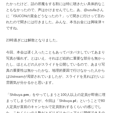
たかったけど、話の邪魔をする割には特に聴きたい具体的なこ
ともなかったので、声はかけませんでした。あ、@uzullaさん
に「ISUCONの賞金どうなったの？」って聞きに行けって言わ
れたので聞きには行きました。みんな、本当お金には興味津々
ですね。
23時過ぎには解散となりました。
今回、本会は遅く入ったこともあってバタバタしていてあまり
写真が撮れず。とはいえ、それほど絵的に重要な部分も無かっ
たし、ほとんどの人がスライドを公開しているので、あまり写
真の重要性は無かったかな。地理的要因で行けなかった人から
はUstreamが渇望されていましたが、スライドを見ればだいぶ
雰囲気が分かるかと思います。
「Shibuya.
pm
」をやってしまうと100人以上の定員が即座に埋
まってしまうのですが、今回は「Shibuya.
pl
」ということで80
人定員が直前のキャンセルで定員割れするくらいの感じでし
た。これくらいの人数だとギリギリカジュアルに開催できるの