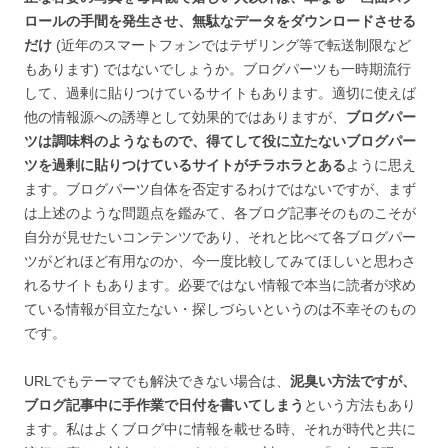
ロールの手間を発生させ、無駄なデータをダウンロードさせる
だけ
(近年のスマートフォンではテザリング等で転送制限など
もあります) ではないでしょうか。ブログパーツも一時期流行
して、過剰に貼りつけているサイトもあります。適切に使えば
他の情報源への誘導として効果的ではありますが、
ブログパー
ツは調味料のようなもので、得てして役に立たないブログパー
ツを過剰に貼りつけているサイトがチラホラとある
ように思え
ます。ブログパーツ自体を否定するわけではないですが、まず
は上述のような問題点を鑑みて、各ブログ記事そのものこそが
自分が見せたいコンテンツであり、それと比べて各ブログパー
ツがどれほど有用なのか、今一度比較してみてほしいと思わさ
れるサイトもあります。必要ではない情報で本当に読者が求め
ている情報が目立たない・探しづらいというのは不幸そのもの
です。
URLでもテーマでも解決できない場合は、
泥臭い方法ですが、
ブログ記事中に手作業で日付を書いてしまう
という方法もあり
ます。私はよくブログ中に情報を載せる時、それが時代と共に