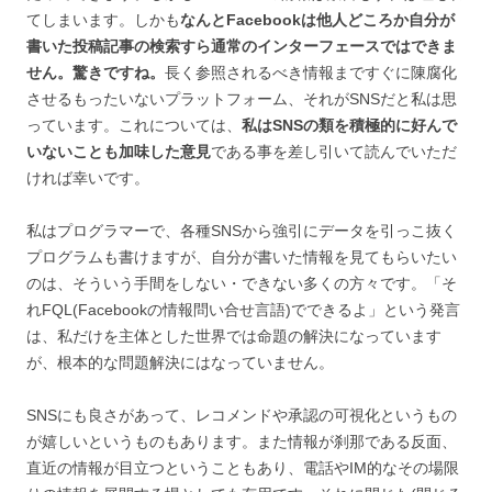
てしまいます。しかも
なんとFacebookは他人どころか自分が
書いた投稿記事の検索すら通常のインターフェースではできま
せん。驚きですね。
長く参照されるべき情報まですぐに陳腐化
させるもったいないプラットフォーム、それがSNSだと私は思
っています。これについては、
私はSNSの類を積極的に好んで
いないことも加味した意見
である事を差し引いて読んでいただ
ければ幸いです。
私はプログラマーで、各種SNSから強引にデータを引っこ抜く
プログラムも書けますが、自分が書いた情報を見てもらいたい
のは、そういう手間をしない・できない多くの方々です。「そ
れFQL(Facebookの情報問い合せ言語)でできるよ」という発言
は、私だけを主体とした世界では命題の解決になっています
が、根本的な問題解決にはなっていません。
SNSにも良さがあって、レコメンドや承認の可視化というもの
が嬉しいというものもあります。また情報が刹那である反面、
直近の情報が目立つということもあり、電話やIM的なその場限