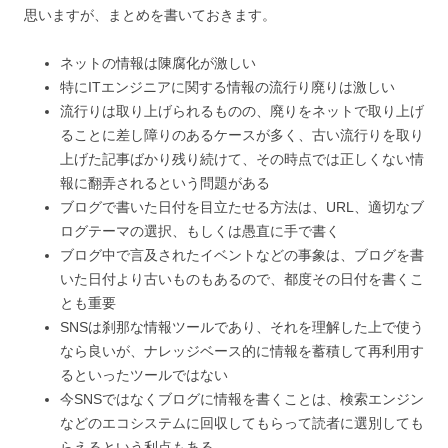
思いますが、まとめを書いておきます。
ネットの情報は陳腐化が激しい
特にITエンジニアに関する情報の流行り廃りは激しい
流行りは取り上げられるものの、廃りをネットで取り上げ
ることに差し障りのあるケースが多く、古い流行りを取り
上げた記事ばかり残り続けて、その時点では正しくない情
報に翻弄されるという問題がある
ブログで書いた日付を目立たせる方法は、URL、適切なブ
ログテーマの選択、もしくは愚直に手で書く
ブログ中で言及されたイベントなどの事象は、ブログを書
いた日付より古いものもあるので、都度その日付を書くこ
とも重要
SNSは刹那な情報ツールであり、それを理解した上で使う
なら良いが、ナレッジベース的に情報を蓄積して再利用す
るといったツールではない
今SNSではなくブログに情報を書くことは、検索エンジン
などのエコシステムに回収してもらって読者に選別しても
らえるという利点もある