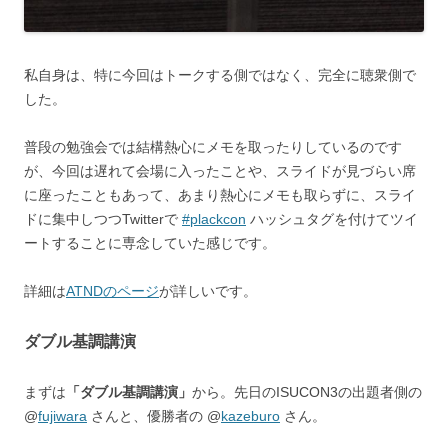
私自身は、特に今回はトークする側ではなく、完全に聴衆側で
した。
普段の勉強会では結構熱心にメモを取ったりしているのです
が、今回は遅れて会場に入ったことや、スライドが見づらい席
に座ったこともあって、あまり熱心にメモも取らずに、スライ
ドに集中しつつTwitterで
#plackcon
ハッシュタグを付けてツイ
ートすることに専念していた感じです。
詳細は
ATNDのページ
が詳しいです。
ダブル基調講演
まずは
「ダブル基調講演」
から。先日のISUCON3の出題者側の
@
fujiwara
さんと、優勝者の @
kazeburo
さん。