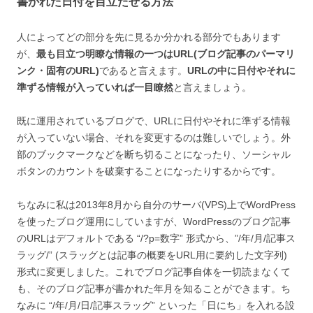
書かれた日付を目立たせる方法
人によってどの部分を先に見るか分かれる部分でもあります
が、
最も目立つ明瞭な情報の一つはURL(ブログ記事のパーマリ
ンク・固有のURL)
であると言えます。
URLの中に日付やそれに
準ずる情報が入っていれば一目瞭然
と言えましょう。
既に運用されているブログで、URLに日付やそれに準ずる情報
が入っていない場合、それを変更するのは難しいでしょう。外
部のブックマークなどを断ち切ることになったり、ソーシャル
ボタンのカウントを破棄することになったりするからです。
ちなみに私は2013年8月から自分のサーバ(VPS)上でWordPress
を使ったブログ運用にしていますが、WordPressのブログ記事
のURLはデフォルトである “/?p=数字” 形式から、”/年/月/記事ス
ラッグ/” (スラッグとは記事の概要をURL用に要約した文字列)
形式に変更しました。これでブログ記事自体を一切読まなくて
も、そのブログ記事が書かれた年月を知ることができます。ち
なみに “/年/月/日/記事スラッグ” といった「日にち」を入れる設