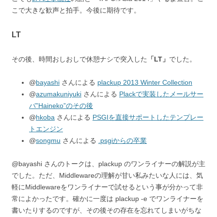
こで大きな歓声と拍手。今後に期待です。
LT
その後、時間おしおしで休憩ナシで突入した
「LT」
でした。
@
bayashi
さんによる
plackup 2013 Winter Collection
@
azumakuniyuki
さんによる
Plackで実装したメールサー
バ”Haineko”のその後
@
hkoba
さんによる
PSGIを直接サポートしたテンプレー
トエンジン
@
songmu
さんによる
.psgiからの卒業
@bayashi さんのトークは、plackup のワンライナーの解説が主
でした。ただ、Middlewareの理解が甘い私みたいな人には、気
軽にMiddlewareをワンライナーで試せるという事が分かって非
常によかったです。確かに一度は plackup -e でワンライナーを
書いたりするのですが、その後その存在を忘れてしまいがちな