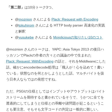
「第二部」
は10分トーク3つ。
@
moznion
さんによる
Plack::Request with Encoding
@
tokuhirom
さんによる HTTP body parser 高速化の実践
と解釈
@
yusukebe
さんによる
Mojoliciousの知りたい10のコト
@moznion さんのトークは、YAPC::Asia Tokyo 2013 の後日ハ
ッカソンでPlackの作者の方々との議論の中で生まれた
Plack::Request::WithEncoding
の話と、それをMiddlwareにした
話。確かにencode/decode処理は「職人が！心を込めて！書い
ている」状態なのを何とかしようとした話。マルチバイトを扱
う日本人ならではの発想ですね。
ただ、PSGIの仕様としてはインプットやアウトプットはバイト
ストリームを期待すると書かれているそうで、うかつに全てを
透過的にしてしまうと仕様との乖離や諸問題が起こるというこ
とも要注意。そもそも文字コードの判定は一般的に難しい。