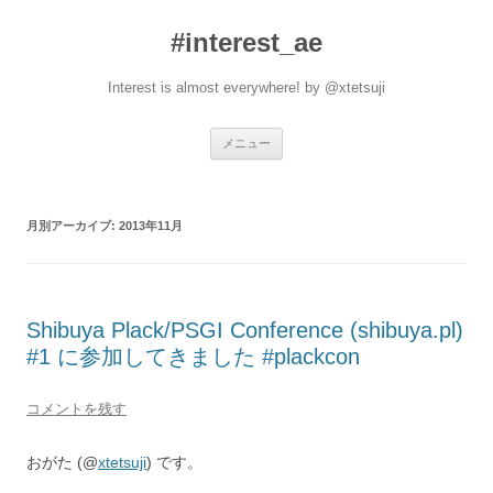
#interest_ae
Interest is almost everywhere! by @xtetsuji
コ
メニュー
ン
テ
ン
ツ
へ
月別アーカイブ:
2013年11月
ス
キ
ッ
プ
Shibuya Plack/PSGI Conference (shibuya.pl)
#1 に参加してきました #plackcon
コメントを残す
おがた (@
xtetsuji
) です。