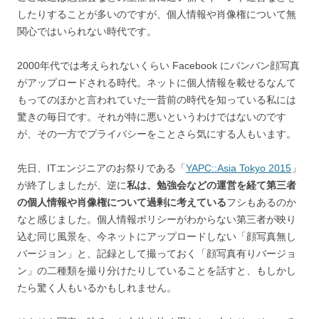
したりすることが多いのですが、個人情報や肖像権について無
関心ではいられない時代です。
2000年代では考えられないくらい Facebook にバンバン顔写真
がアップロードされる時代。ネットに個人情報を載せるなんて
もってのほかと言われていた一昔前の時代を知っている私には
驚きの毎日です。それが特に悪いというわけではないのです
が、その一方でプライバシーをことさら気にする人もいます。
先日、ITエンジニアのお祭りである「
YAPC::Asia Tokyo 2015
」
が終了しましたが、逆に
私は、勉強会などの運営を経て第三者
の個人情報や肖像権について過剰に考えている
フシもあるのか
なと感じました。個人情報ポリシーがわからない第三者が映り
込む同じ風景を、今ネットにアップロードしない「顔写真無し
バージョン」と、記録として撮っておく「顔写真有りバージョ
ン」の二種類を撮り分けたりしていることを話すと、もしかし
たら驚く人もいるかもしれません。