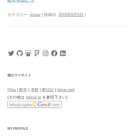
続きを読む
→
カテゴリー:
essay
| 投稿日:
2015年8月5日
|
Twitter
GitHub
SlideShare
Foursquare
Instagram
Facebook
LinkedIn
他のマイサイト
Qiita
|
数学
|
考察
|
夢日記
|
blogs.perl
(その他は
tetsuji.jp
を参照下さい)
MY PROFILE