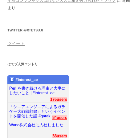
学歴コンプレックスは心ない大人に植え付けられたトラウマ
に
道民
より
TWITTER @XTETSUJI
ツイート
はてブ人気エントリ
#interest_ae
Perl を書き続ける理由と大事に
したいこと | #interest_ae
176users
「シニアエンジニアによるガラ
ケー大戦回顧録」というイベン
トを開催した話 #garak...
84users
Wano株式会社に入社しました
38users