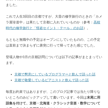
ました。
これで人生3回目の京都ですが、大昔の修学旅行のときの「カメ
ラ屋珍道中」は果たして京都に入れていいものか（参考：
高校
時代の修学旅行と「怪盗セイント・テール」のお話
）。
もともと無職中の予定はオープンにしていたものの、この予定
は直前まで決まらずに唐突に行って帰ってきた感じでした。
登場人物や3月の京都訪問については以下の記事がまとまってい
ます。
京都で懇意にしているプログラマーと飲んで語った話
京都で敬愛しているピアニストと飲んで語った話
毎度お約束ではありますが、このブログ記事では当たり障りな
いところのみピックアップして書いています。今回は
末尾に用
語集を付けて、京都・北海道・クラシック音楽・数学について