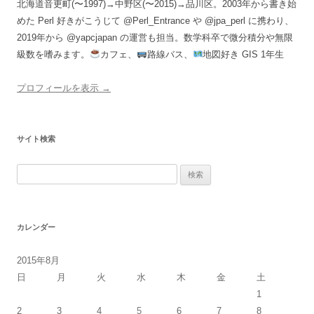
北海道音更町(〜1997)→中野区(〜2015)→品川区。2003年から書き始
めた Perl 好きがこうじて @Perl_Entrance や @jpa_perl に携わり、
2019年から @yapcjapan の運営も担当。数学科卒で微分積分や無限
級数を嗜みます。
カフェ、
路線バス、
地図好き GIS 1年生
プロフィールを表示 →
サイト検索
検
索:
カレンダー
2015年8月
日
月
火
水
木
金
土
1
2
3
4
5
6
7
8