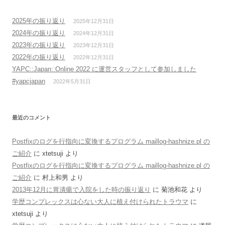
2025年の振り返り
2025年12月31日
2024年の振り返り
2024年12月31日
2023年の振り返り
2023年12月31日
2022年の振り返り
2022年12月31日
YAPC::Japan::Online 2022 に運営スタッフとして参加しました
#yapcjapan
2022年5月31日
最近のコメント
Postfixのログを行指向に変換するプログラム maillog-hashnize.pl の
ご紹介
に
xtetsuji
より
Postfixのログを行指向に変換するプログラム maillog-hashnize.pl の
ご紹介
に
村上和男
より
2013年12月に胃潰瘍で入院をした時の振り返り
に
菊池和花
より
学歴コンプレックスは心ない大人に植え付けられたトラウマ
に
xtetsuji
より