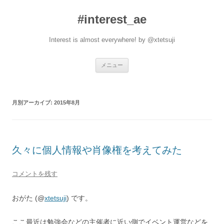
#interest_ae
Interest is almost everywhere! by @xtetsuji
コ
メニュー
ン
テ
ン
ツ
へ
月別アーカイブ:
2015年8月
ス
キ
ッ
プ
久々に個人情報や肖像権を考えてみた
コメントを残す
おがた (@
xtetsuji
) です。
ここ最近は勉強会などの主催者に近い側でイベント運営などを